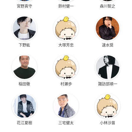
宮野真守
鈴村健一
森川智之
下野紘
大塚芳忠
速水奨
稲田徹
村瀬歩
諏訪部順一
花江夏樹
三宅健太
小林沙苗