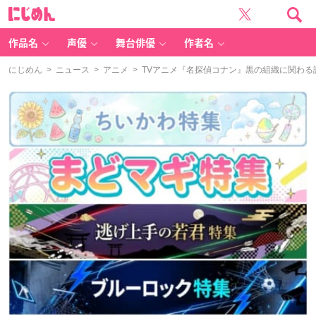
に
じ
め
ん
作品名
声優
舞台俳優
作者名
にじめん
>
ニュース
>
アニメ
> TVアニメ『名探偵コナン』黒の組織に関わ