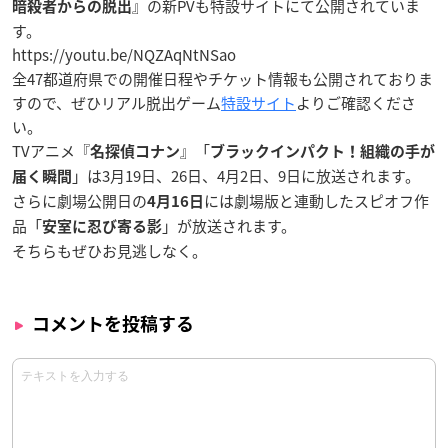
』の新PVも特設サイトにて公開されていま
暗殺者からの脱出
す。
https://youtu.be/NQZAqNtNSao
全47都道府県での開催日程やチケット情報も公開されておりま
すので、ぜひリアル脱出ゲーム
特設サイト
よりご確認くださ
い。
TVアニメ『
』「
名探偵コナン
ブラックインパクト！組織の手が
」は
3月19日、26日、4月2日、9日に放送
されます。
届く瞬間
さらに劇場公開日の
には劇場版と連動したスピオフ作
4月16日
品「
」が放送されます。
安室に忍び寄る影
そちらもぜひお見逃しなく。
コメントを投稿する