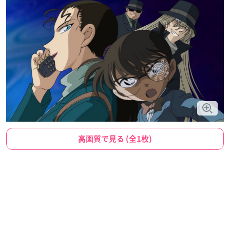
高画質で見る (全1枚)