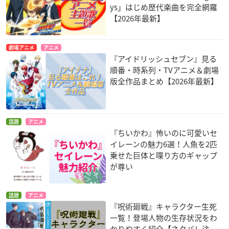
ys」はじめ歴代楽曲を完全網羅
【2026年最新】
劇場アニメ
アニメ
『アイドリッシュセブン』見る
順番・時系列・TVアニメ＆劇場
版全作品まとめ【2026年最新】
話題
アニメ
『ちいかわ』怖いのに可愛いセ
イレーンの魅力6選！人魚を2匹
乗せた巨体と喋り方のギャップ
が尊い
話題
アニメ
『呪術廻戦』キャラクター生死
一覧！登場人物の生存状況をわ
かりやすく紹介【ネタバレ注