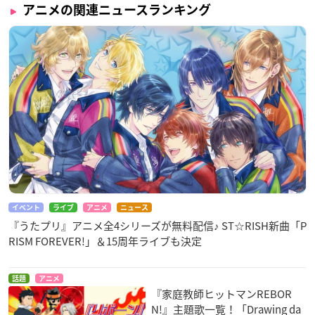
アニメの関連ニュースランキング
イベント
ライブ
アニメ
ニュース
『うたプリ』アニメ全4シリーズが無料配信♪ ST☆RISH新曲「P
RISM FOREVER!」＆15周年ライブも決定
話題
アニメ
『家庭教師ヒットマンREBOR
N!』主題歌一覧！「Drawing da