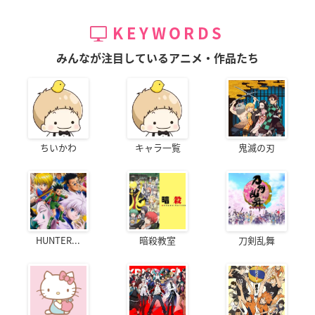
KEYWORDS
みんなが注目しているアニメ・作品たち
ちいかわ
キャラ一覧
鬼滅の刃
HUNTER...
暗殺教室
刀剣乱舞