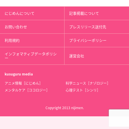
にじめんについて
記事掲載について
お問い合わせ
プレスリリース送付先
利用規約
プライバシーポリシー
インフォマティブデータポリシ
運営会社
ー
kusuguru
media
アニメ情報［にじめん］
科学ニュース［ナゾロジー］
メンタルケア［ココロジー］
心理テスト［シンリ］
Copyright 2013 nijimen.