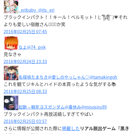
_eribaby_
@its_eri
ブラックインパクト！！キール！ベルモット！(;´༎ຶД༎ຶ`)💗それ
よりも愛しい宿敵さん👨‍❤️‍👨か笑
2016年02月25日 07:45
なよ
@74_pnk
見なきゃ
2016年02月24日 23:33
名探偵たまちき@愛しのやっしゃん♡
@tamakingoh
これを観てジキルとハイドの本買ったような気がする📚
2016年02月25日 08:33
起動→戦死ヨスガンダム@春休み
@misosiru99
ブラックインパクト再放送嬉しすぎてやばい
2016年02月25日 03:57
さらに情報が公開された際に
掲載した
リアル脱出ゲーム『黒き