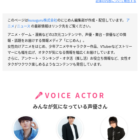
記事の内容について報告する
このページは
kusuguru株式会社
のにじめん編集部が作成・配信しています。
ア
ニメ
/
ニュース
の最新情報はリンク先をご覧ください。
アニメ・ゲーム・漫画などの2次元コンテンツや、声優・舞台・俳優などの情
報・話題をお届けする情報メディア「にじめん」。
女性向けアニメをはじめ、少年アニメやキャラクター作品、VTuberなどストリー
マーにも幅を広げ、オタクが気になる情報を幅広くお届けしています。
さらに、アンケート・ランキング・オタ活（推し活）お役立ち情報など、女性オ
タクがワクワク楽しめるようなコンテンツも発信しています。
VOICE ACTOR
みんなが気になっている声優さん