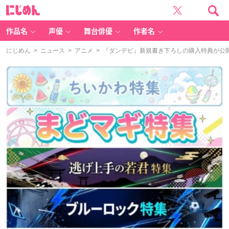
に
じ
め
ん
作品名
声優
舞台俳優
作者名
にじめん
>
ニュース
>
アニメ
> 『ダンデビ』新規書き下ろしの購入特典が公