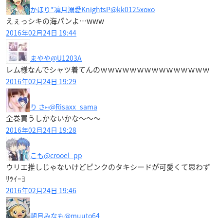
かほり*凛月溺愛KnightsP
@kk0125xoxo
えぇっシキの海パンよ…www
2016年02月24日 19:44
まやや
@U1203A
レム様なんでシャツ着てんのｗｗｗｗｗｗｗｗｗｗｗｗｗｗｗ
2016年02月24日 19:29
り さ⑅
@Risaxx_sama
全巻買うしかないかな〜〜〜
2016年02月24日 19:28
こも
@crooel_pp
ウリエ推しじゃないけどピンクのタキシードが可愛くて思わず
ﾘﾂｲｰﾖ
2016年02月24日 19:46
朝月みなも
@muuto64