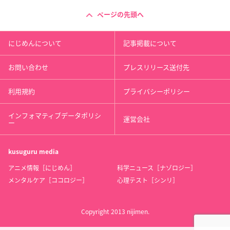
ページの先頭へ
にじめんについて
記事掲載について
お問い合わせ
プレスリリース送付先
利用規約
プライバシーポリシー
インフォマティブデータポリシ
運営会社
ー
kusuguru
media
アニメ情報［にじめん］
科学ニュース［ナゾロジー］
メンタルケア［ココロジー］
心理テスト［シンリ］
Copyright 2013 nijimen.