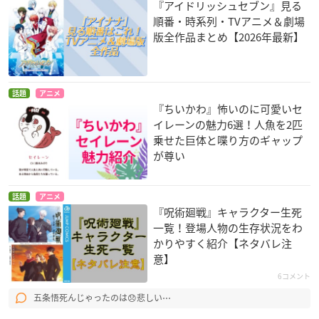
『アイドリッシュセブン』見る
順番・時系列・TVアニメ＆劇場
版全作品まとめ【2026年最新】
話題
アニメ
『ちいかわ』怖いのに可愛いセ
イレーンの魅力6選！人魚を2匹
乗せた巨体と喋り方のギャップ
が尊い
話題
アニメ
『呪術廻戦』キャラクター生死
一覧！登場人物の生存状況をわ
かりやすく紹介【ネタバレ注
意】
6コメント
五条悟死んじゃったのは😞悲しい⋯