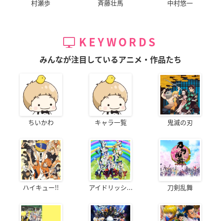
村瀬歩
斉藤壮馬
中村悠一
KEYWORDS
みんなが注目しているアニメ・作品たち
ちいかわ
キャラ一覧
鬼滅の刃
ハイキュー!!
アイドリッシ...
刀剣乱舞