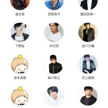
速水奨
宮野真守
諏訪部順一
下野紘
木村昴
浪川大輔
坂本真綾
森川智之
花江夏樹