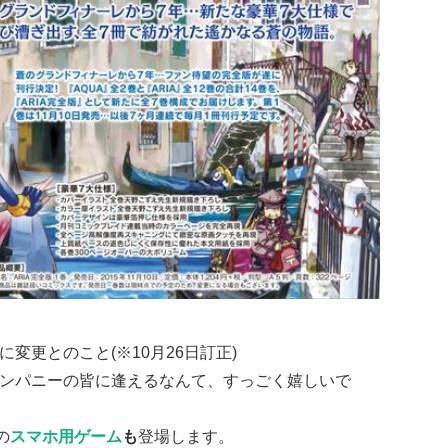
に変更とのこと(※10月26日訂正)
Aカンパニーの皆に逢えるなんて、すっごく嬉しいで
の
スマホ用ゲーム
も
登場します。