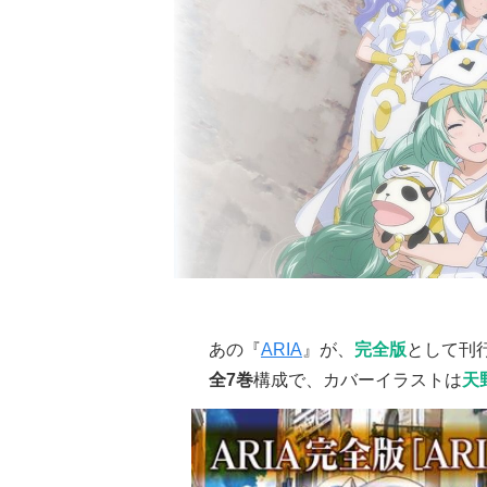
あの『
ARIA
』が、
完全版
として刊
全7巻
構成で、カバーイラストは
天