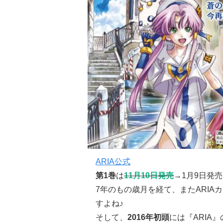
ARIA公式
第1巻
は
11月10日発売
→1月9日発売
7年のもの歳月を経て、またARI
すよね♪
そして、
2016年初頭
には『ARIA』