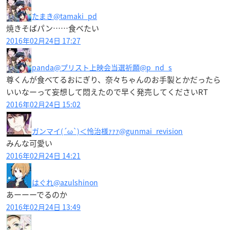
たまき
@tamaki_pd
焼きそばパン……食べたい
2016年02月24日 17:27
panda@プリスト上映会当選祈願
@p_nd_s
尊くんが食べてるおにぎり、奈々ちゃんのお手製とかだったら
いいなーって妄想して悶えたので早く発売してくださいRT
2016年02月24日 15:02
ガンマイ(´ω`)＜怜治様ｧｧｧ
@gunmai_revision
みんな可愛い
2016年02月24日 14:21
はぐれ
@azulshinon
あーーーでるのか
2016年02月24日 13:49