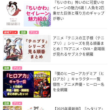
『ちいかわ』怖いのに可愛いセ
イレーンの魅力6選！人魚を2匹
乗せた巨体と喋り方のギャップ
が尊い
劇場アニメ
話題
アニメ
アニメ『テニスの王子様（テニ
プリ）』シリーズを見る順番ま
とめ！TVアニメ・OVA・劇場版
が見れるサブスクを網羅
話題
アニメ
『僕のヒーローアカデミア（ヒ
ロアカ）』キャラクター一覧
個性・アニメ声優・ヒーロー名
を全網羅
話題
アニメ
【2025年最新版】『ヘタリア』