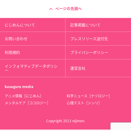
ページの先頭へ
にじめんについて
記事掲載について
お問い合わせ
プレスリリース送付先
利用規約
プライバシーポリシー
インフォマティブデータポリシ
運営会社
ー
kusuguru
media
アニメ情報［にじめん］
科学ニュース［ナゾロジー］
メンタルケア［ココロジー］
心理テスト［シンリ］
Copyright 2013 nijimen.