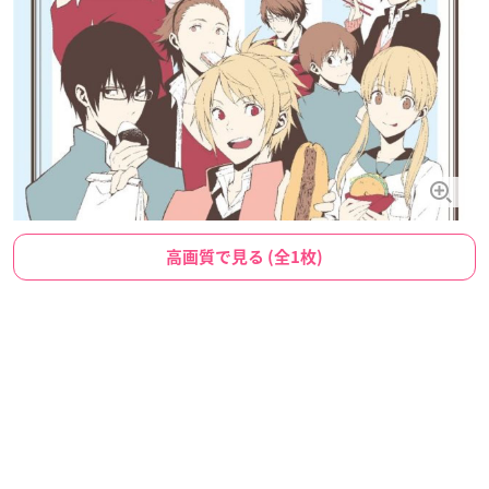
高画質で見る (全1枚)