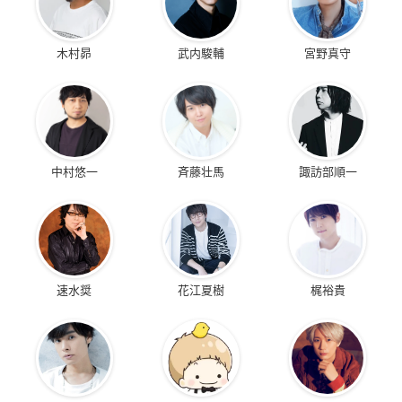
木村昴
武内駿輔
宮野真守
中村悠一
斉藤壮馬
諏訪部順一
速水奨
花江夏樹
梶裕貴