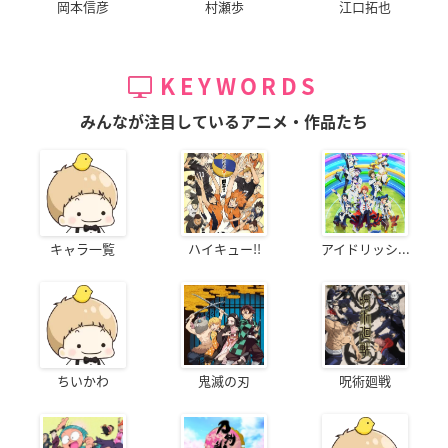
岡本信彦
村瀬歩
江口拓也
KEYWORDS
みんなが注目しているアニメ・作品たち
キャラ一覧
ハイキュー!!
アイドリッシ...
ちいかわ
鬼滅の刃
呪術廻戦