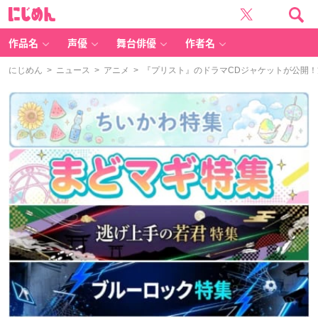
に
じ
め
ん
作品名
声優
舞台俳優
作者名
にじめん
>
ニュース
>
アニメ
> 『プリスト』のドラマCDジャケットが公開