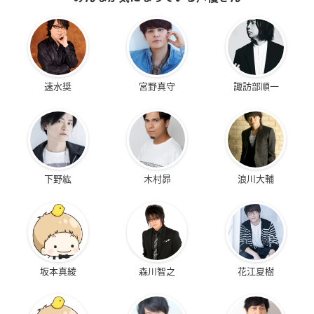
速水奨
宮野真守
諏訪部順一
下野紘
木村昴
浪川大輔
坂本真綾
森川智之
花江夏樹