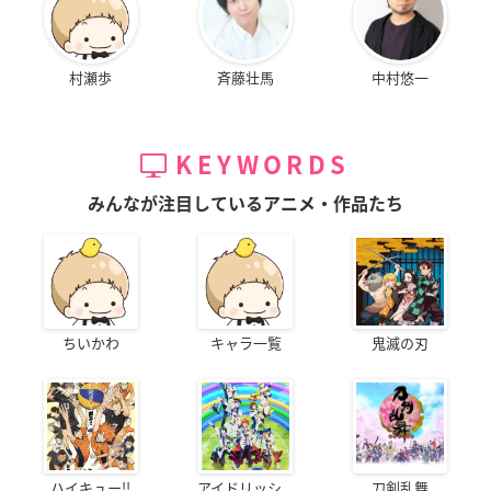
村瀬歩
斉藤壮馬
中村悠一
KEYWORDS
みんなが注目しているアニメ・作品たち
ちいかわ
キャラ一覧
鬼滅の刃
ハイキュー!!
アイドリッシ...
刀剣乱舞