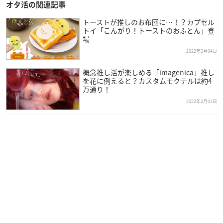
【イベント出演者】
オタ活の関連記事
梶田大嗣
トーストが推しのお布団に…！？カプセル
加瀬雅洋
トイ「こんがり！トーストのおふとん」登
場
坂本佳史
2022年2月04日
佐々木亮
望月英
概念推し活が楽しめる「imagenica」推し
山本智哉 and more…
を花に例えると？カスタムモクテルは約4
万通り！
※敬称略
2022年2月03日
【参加方法】
当イベントは、離れた場所から参加可能なオンラインイベント
で、インターネットに接続できる環境とスマートフォンやPCな
どの端末が必要となります。
「Zoom」と「LINE」を使用しますので、参加前に、あらかじ
めダウンロードしておきましょう。
また、当日はマイク機能があるとより楽しめる演出がありま
す。
【主催・制作】