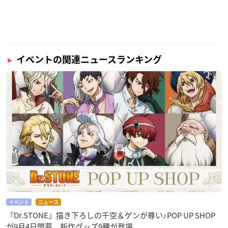
オトメフラグ製作委員会／株式会社ディレクションズ
イベントの関連ニュースランキング
イベント
ニュース
『Dr.STONE』描き下ろしの千空＆ゲンが尊い♪POP UP SHOP
が9月4日開幕、新作グッズ9種が登場