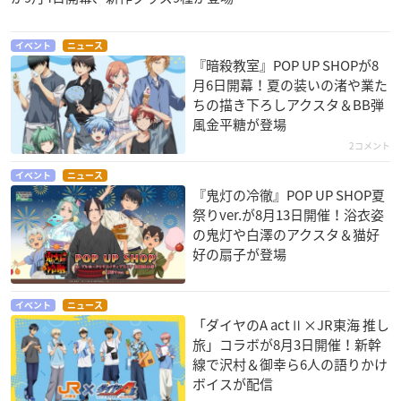
イベント
ニュース
『暗殺教室』POP UP SHOPが8
月6日開幕！夏の装いの渚や業た
ちの描き下ろしアクスタ＆BB弾
風金平糖が登場
2コメント
イベント
ニュース
『鬼灯の冷徹』POP UP SHOP夏
祭りver.が8月13日開催！浴衣姿
の鬼灯や白澤のアクスタ＆猫好
好の扇子が登場
イベント
ニュース
「ダイヤのA actⅡ×JR東海 推し
旅」コラボが8月3日開催！新幹
線で沢村＆御幸ら6人の語りかけ
ボイスが配信