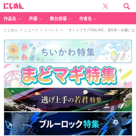
に
じ
め
ん
作品名
声優
舞台俳優
作者名
にじめん
>
ニュース
>
イベント
> 「オトメフラグONLINE」第6弾！令嬢