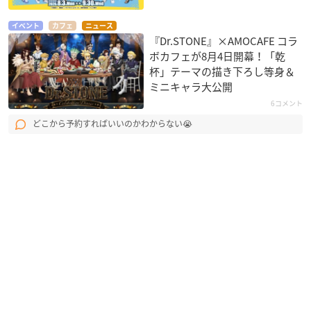
イベント
カフェ
ニュース
『Dr.STONE』×AMOCAFE コラ
ボカフェが8月4日開幕！「乾
杯」テーマの描き下ろし等身＆
ミニキャラ大公開
6コメント
どこから予約すればいいのかわからない😭