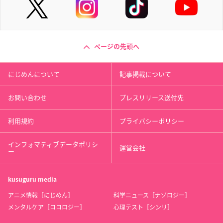
ページの先頭へ
にじめんについて
記事掲載について
お問い合わせ
プレスリリース送付先
利用規約
プライバシーポリシー
インフォマティブデータポリシ
運営会社
ー
kusuguru
media
アニメ情報［にじめん］
科学ニュース［ナゾロジー］
メンタルケア［ココロジー］
心理テスト［シンリ］