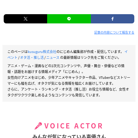
記事の内容について報告する
このページは
kusuguru株式会社
のにじめん編集部が作成・配信しています。
イ
ベント
/
オタ活・推し活
/
ニュース
の最新情報はリンク先をご覧ください。
アニメ・ゲーム・漫画などの2次元コンテンツや、声優・舞台・俳優などの情
報・話題をお届けする情報メディア「にじめん」。
女性向けアニメをはじめ、少年アニメやキャラクター作品、VTuberなどストリー
マーにも幅を広げ、オタクが気になる情報を幅広くお届けしています。
さらに、アンケート・ランキング・オタ活（推し活）お役立ち情報など、女性オ
タクがワクワク楽しめるようなコンテンツも発信しています。
VOICE ACTOR
みんなが気になっている声優さん