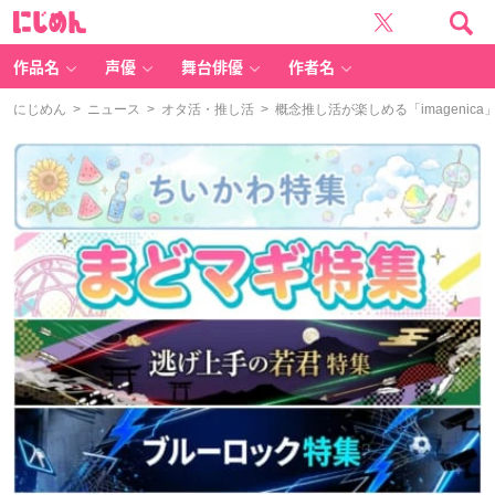
に
じ
め
ん
作品名
声優
舞台俳優
作者名
にじめん
>
ニュース
>
オタ活・推し活
> 概念推し活が楽しめる「imageni