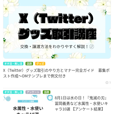
オタ活・推し活
話題
グッズ
X（Twitter）グッズ取引のやり方とマナー完全ガイド 募集ポ
スト作成〜DMテンプレまで例文付き
5
オタ活・推し活
アンケート
話題
8月1日は水の日！『鬼滅の刃』
冨岡義勇など水属性・水使いキ
ャラ10選 【アンケート結果】