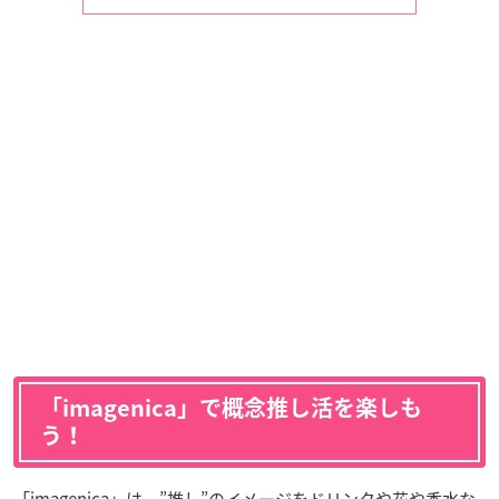
「imagenica」で概念推し活を楽しも
う！
「imagenica」は、”推し”のイメージをドリンクや花や香水な