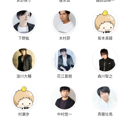
下野紘
木村昴
坂本真綾
浪川大輔
花江夏樹
森川智之
村瀬歩
中村悠一
斉藤壮馬