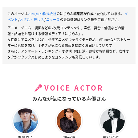
このページは
kusuguru株式会社
のにじめん編集部が作成・配信しています。
イ
ベント
/
オタ活・推し活
/
ニュース
の最新情報はリンク先をご覧ください。
アニメ・ゲーム・漫画などの2次元コンテンツや、声優・舞台・俳優などの情
報・話題をお届けする情報メディア「にじめん」。
女性向けアニメをはじめ、少年アニメやキャラクター作品、VTuberなどストリー
マーにも幅を広げ、オタクが気になる情報を幅広くお届けしています。
さらに、アンケート・ランキング・オタ活（推し活）お役立ち情報など、女性オ
タクがワクワク楽しめるようなコンテンツも発信しています。
VOICE ACTOR
みんなが気になっている声優さん
宮野真守
速水奨
諏訪部順一