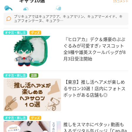
15コメント
プリキュアではキュアアクア、キュアマリン、キュアマーメイド、キ
ュアフォンテーヌ、キュアラ…
オタ活・推し活
グッズ
『ヒロアカ』デク＆爆豪のぷぷ
ぐるみが可愛すぎ♪ マスコット
全9種や雄英スクールバッグが8
月3日受注開始
オタ活・推し活
話題
【東京】推し活ヘアメが楽しめ
るサロン10選！店内にフォトス
ポットがある店舗も◎
オタ活・推し活
グッズ
推しをスマホにペタッ♪ 動画も
入るデジタル缶バッジ「Can-Ba