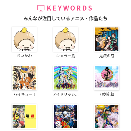
KEYWORDS
みんなが注目しているアニメ・作品たち
ちいかわ
キャラ一覧
鬼滅の刃
ハイキュー!!
アイドリッシ...
刀剣乱舞