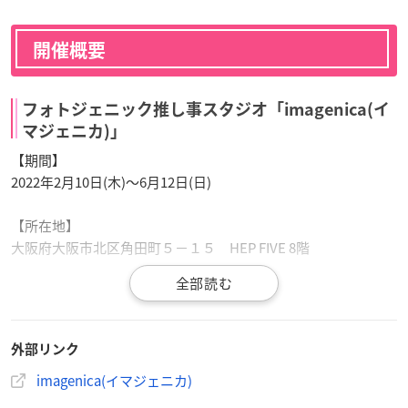
開催概要
フォトジェニック推し事スタジオ「imagenica(イ
マジェニカ)」
【期間】
2022年2月10日(木)〜6月12日(日)
【所在地】
大阪府大阪市北区角田町５−１５ HEP FIVE 8階
【営業時間】
11：00～21：00 ※不定休 HEPFIVEの営業時間に準じます
外部リンク
【ご利用料金】
体験料 900円～(カスタムモクテル＋プロジェクターフォト)
imagenica(イマジェニカ)
※有料トッピング等のカスタムにより料金は異なります