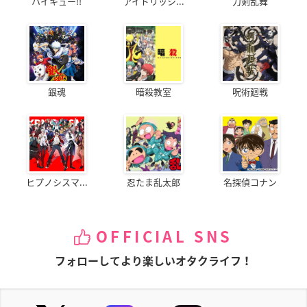
ハイキュー!!
アイドリッシ...
刀剣乱舞
銀魂
暗殺教室
呪術廻戦
ヒプノシスマ...
忍たま乱太郎
名探偵コナン
OFFICIAL SNS
フォローしてより楽しいオタクライフ！