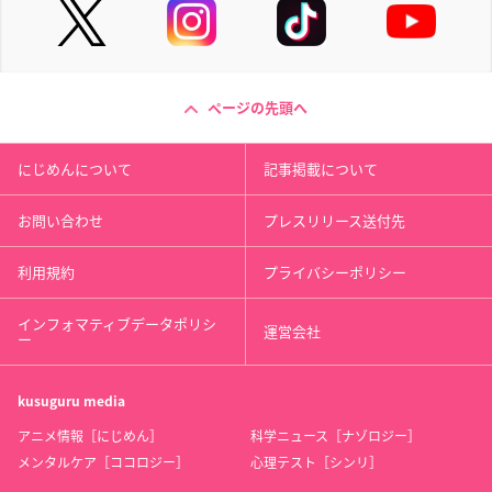
ページの先頭へ
にじめんについて
記事掲載について
お問い合わせ
プレスリリース送付先
利用規約
プライバシーポリシー
インフォマティブデータポリシ
運営会社
ー
kusuguru
media
アニメ情報［にじめん］
科学ニュース［ナゾロジー］
メンタルケア［ココロジー］
心理テスト［シンリ］