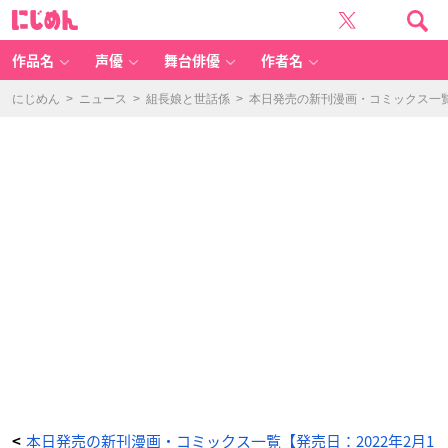
僕
に
は
じ
メ
め
イ
ん
ク
し
作品名
声優
舞台俳優
作者名
て
み
る
こ
にじめん
>
ニュース
>
組長娘と世話係
>
本日発売の新刊漫画・コミックス一覧【
と
に
し
た
-
ア
ニ
メ
情
報
サ
イ
ト
に
じ
め
ん
本日発売の新刊漫画・コミックス一覧【発売日：2022年2月1
<