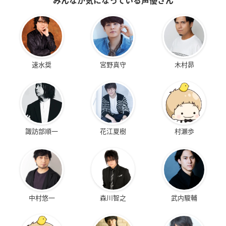
みんなが気になっている声優さん
速水奨
宮野真守
木村昴
諏訪部順一
花江夏樹
村瀬歩
中村悠一
森川智之
武内駿輔