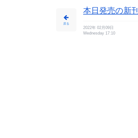
本日発売の新刊
戻る
2022年 02月09日
Wednesday 17:10