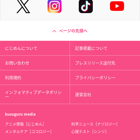
ページの先頭へ
にじめんについて
記事掲載について
お問い合わせ
プレスリリース送付先
利用規約
プライバシーポリシー
インフォマティブデータポリシ
運営会社
ー
kusuguru
media
アニメ情報［にじめん］
科学ニュース［ナゾロジー］
メンタルケア［ココロジー］
心理テスト［シンリ］