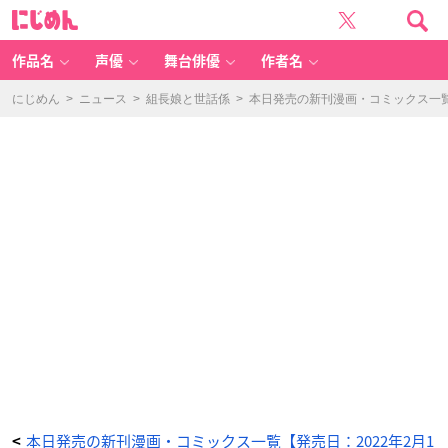
暗
に
殺
じ
後
め
宮
ん
~
暗
作品名
声優
舞台俳優
作者名
殺
女
官・
花
にじめん
>
ニュース
>
組長娘と世話係
>
本日発売の新刊漫画・コミックス一覧【
鈴
は
ゆ
っ
た
り
生
き
た
い
~
(1)
-
ア
ニ
メ
情
報
サ
イ
ト
に
じ
め
ん
本日発売の新刊漫画・コミックス一覧【発売日：2022年2月1
<