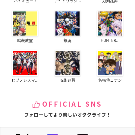
ハイキュー!!
アイドリッシ...
刀剣乱舞
暗殺教室
銀魂
HUNTER...
ヒプノシスマ...
呪術廻戦
名探偵コナン
OFFICIAL SNS
フォローしてより楽しいオタクライフ！