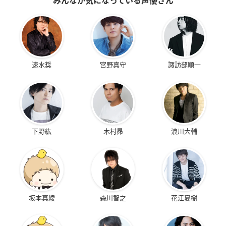
みんなが気になっている声優さん
速水奨
宮野真守
諏訪部順一
下野紘
木村昴
浪川大輔
坂本真綾
森川智之
花江夏樹