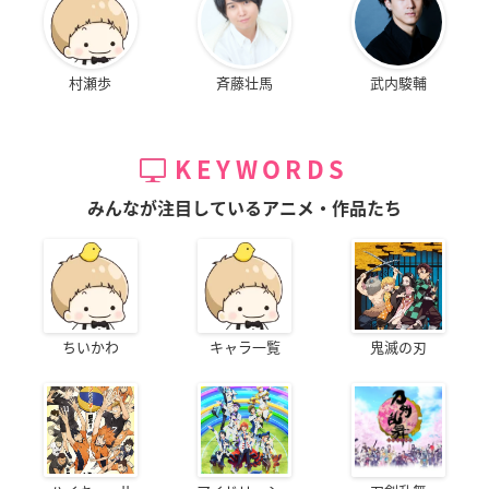
村瀬歩
斉藤壮馬
武内駿輔
KEYWORDS
みんなが注目しているアニメ・作品たち
ちいかわ
キャラ一覧
鬼滅の刃