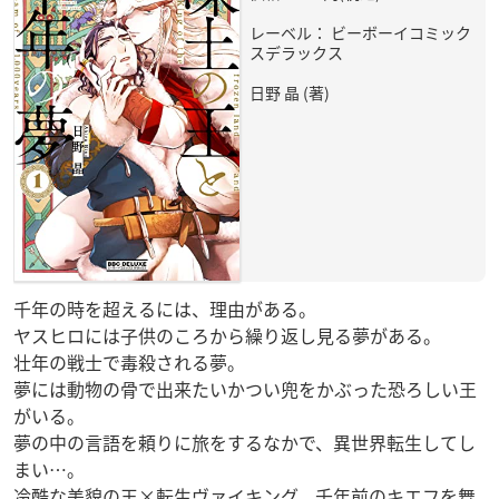
レーベル： ビーボーイコミック
スデラックス
日野 晶 (著)
千年の時を超えるには、理由がある。
ヤスヒロには子供のころから繰り返し見る夢がある。
壮年の戦士で毒殺される夢。
夢には動物の骨で出来たいかつい兜をかぶった恐ろしい王
がいる。
夢の中の言語を頼りに旅をするなかで、異世界転生してし
まい…。
冷酷な美貌の王×転生ヴァイキング、千年前のキエフを舞