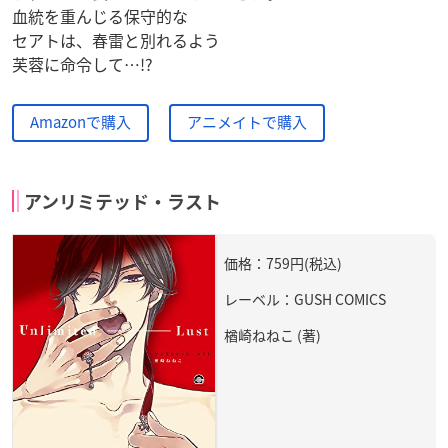
血統を重んじる保守的な
セアトは、春雷と別れるよう
芙蓉に命令して…!?
Amazonで購入
アニメイトで購入
アンリミテッド・ラスト
価格：759円(税込)
レーベル：GUSH COMICS
楢崎ねねこ (著)