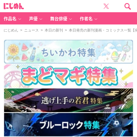
に
じ
め
ん
作品名
声優
舞台俳優
作者名
にじめん
>
ニュース
>
本日の新刊
> 本日発売の新刊漫画・コミックス一覧【発売