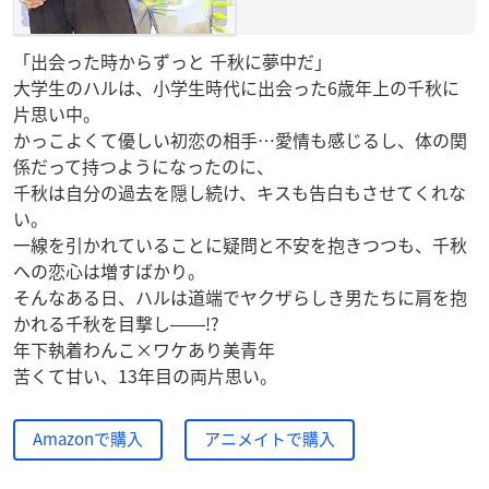
「出会った時からずっと 千秋に夢中だ」
大学生のハルは、小学生時代に出会った6歳年上の千秋に
片思い中。
かっこよくて優しい初恋の相手…愛情も感じるし、体の関
係だって持つようになったのに、
千秋は自分の過去を隠し続け、キスも告白もさせてくれな
い。
一線を引かれていることに疑問と不安を抱きつつも、千秋
への恋心は増すばかり。
そんなある日、ハルは道端でヤクザらしき男たちに肩を抱
かれる千秋を目撃し――!?
年下執着わんこ×ワケあり美青年
苦くて甘い、13年目の両片思い。
Amazonで購入
アニメイトで購入