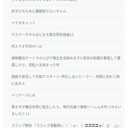
好きピのために腹筋割りたいギャル
イケボキャット
デスマーチからはじまる異世界狂想曲13
村人ですが何か? 10
植物魔法チートでのんびり領主生活始めます3 前世の知識を駆使して農
業したら、逆転人生始まった件
極振り拒否して手探りスタート! 特化しないヒーラー、仲間と別れて旅
に出る 4
トリアージX 24
軍オタが魔法世界に転生したら、現代兵器で軍隊ハーレムを作っちゃい
ました!? 13
スコップ無双 「スコップ波動砲!」 ( `・ω・´)♂〓〓〓〓★(゜Д ゜ ;;;).:∴