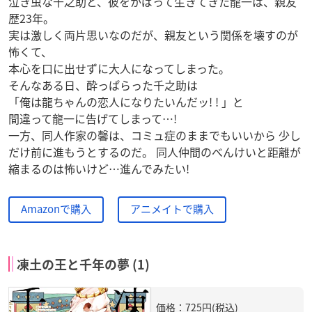
泣き虫な千之助と、彼をかばって生きてきた龍一は、親友
歴23年。
実は激しく両片思いなのだが、親友という関係を壊すのが
怖くて、
本心を口に出せずに大人になってしまった。
そんなある日、酔っぱらった千之助は
「俺は龍ちゃんの恋人になりたいんだッ! ! 」と
間違って龍一に告げてしまって…!
一方、同人作家の馨は、コミュ症のままでもいいから 少し
だけ前に進もうとするのだ。 同人仲間のべんけいと距離が
縮まるのは怖いけど…進んでみたい!
Amazonで購入
アニメイトで購入
凍土の王と千年の夢 (1)
価格：725円(税込)