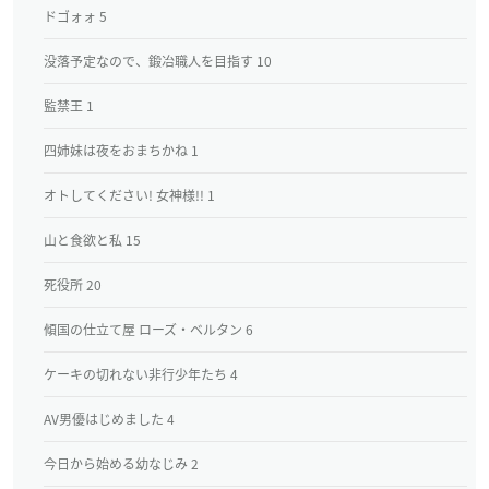
ドゴォォ 5
没落予定なので、鍛冶職人を目指す 10
監禁王 1
四姉妹は夜をおまちかね 1
オトしてください! 女神様!! 1
山と食欲と私 15
死役所 20
傾国の仕立て屋 ローズ・ベルタン 6
ケーキの切れない非行少年たち 4
AV男優はじめました 4
今日から始める幼なじみ 2