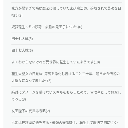
味方が弱すぎて補助魔法に徹していた宮廷魔法師、追放されて最強を目
指す(2)
奴隷転生 ~その奴隷、最強の元王子につき~(6)
四十七大戦(5)
四十七大戦(6)
よくわからないけれど異世界に転生していたようです(10)
転生大聖女の目覚め~瘴気を浄化し続けること二十年、起きたら伝説の
大聖女になってました~(2)
絶対にダメージを受けないスキルをもらったので、冒険者として無双し
てみる(3)
女王陛下の異世界戦略(2)
六姫は神護衛に恋をする ~最強の守護騎士、転生して魔法学園に行く~