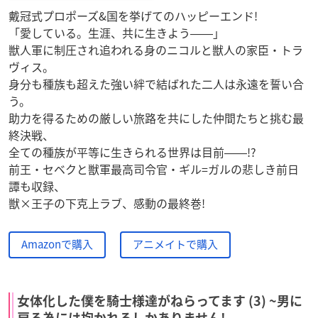
戴冠式プロポーズ&国を挙げてのハッピーエンド!
「愛している。生涯、共に生きよう――」
獣人軍に制圧され追われる身のニコルと獣人の家臣・トラ
ヴィス。
身分も種族も超えた強い絆で結ばれた二人は永遠を誓い合
う。
助力を得るための厳しい旅路を共にした仲間たちと挑む最
終決戦、
全ての種族が平等に生きられる世界は目前――!?
前王・セベクと獣軍最高司令官・ギル=ガルの悲しき前日
譚も収録、
獣×王子の下克上ラブ、感動の最終巻!
Amazonで購入
アニメイトで購入
女体化した僕を騎士様達がねらってます (3) ~男に
戻る為には抱かれるしかありません!