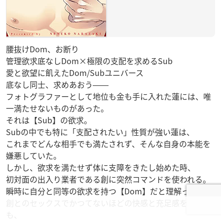
腰抜けDom、お断り
管理欲求底なしDom×極限の支配を求めるSub
愛と欲望に飢えたDom/Subユニバース
底なし同士、求めあおう――
フォトグラファーとして地位も金も手に入れた蓮には、唯
一満たせないものがあった。
それは【Sub】の欲求。
Subの中でも特に「支配されたい」性質が強い蓮は、
これまでどんな相手でも満たされず、そんな自身の本能を
嫌悪していた。
しかし、欲求を満たせず体に支障をきたし始めた時、
初対面の出入り業者である創に突然コマンドを使われる。
瞬時に自分と同等の欲求を持つ【Dom】だと理解った蓮。
創とのセックスでかつてないほどの快感と充足感を味わう
も、