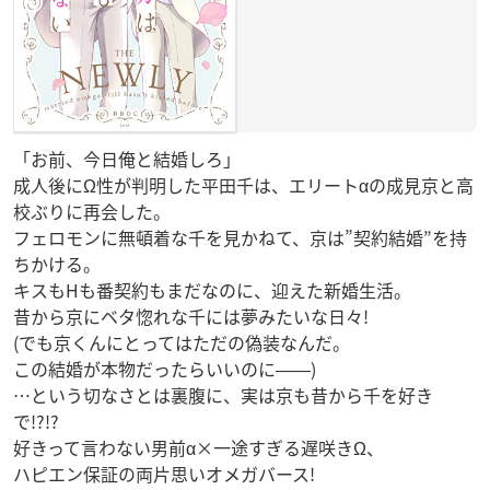
「お前、今日俺と結婚しろ」
成人後にΩ性が判明した平田千は、エリートαの成見京と高
校ぶりに再会した。
フェロモンに無頓着な千を見かねて、京は”契約結婚”を持
ちかける。
キスもHも番契約もまだなのに、迎えた新婚生活。
昔から京にベタ惚れな千には夢みたいな日々!
(でも京くんにとってはただの偽装なんだ。
この結婚が本物だったらいいのに――)
…という切なさとは裏腹に、実は京も昔から千を好き
で!?!?
好きって言わない男前α×一途すぎる遅咲きΩ、
ハピエン保証の両片思いオメガバース!