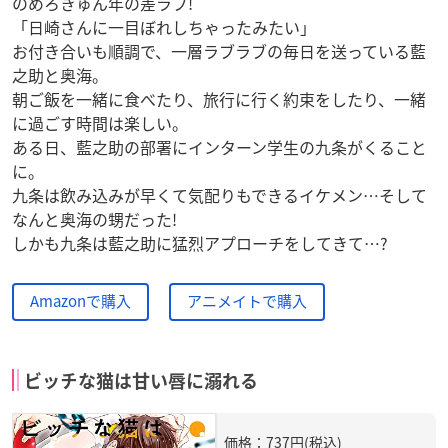
のめろきゅん年の差ラブ!
「日崎さんに一目ぼれしちゃったみたい」
お付き合いも順調で、一層ラブラブの毎日を送っている藍
之助と奥海。
朝ご飯を一緒に食べたり、旅行に行く約束をしたり、一緒
に過ごす時間は楽しい。
ある日、藍之助の部署にインターン学生の九条がくること
に。
九条は飲み込みが早くて気配りもできるイケメン…そして
なんと奥海の甥だった!
しかも九条は藍之助に猛烈アプローチをしてきて…?
Amazonで購入
アニメイトで購入
ビッチな猫は甘い唇に溺れる
価格：737円(税込)