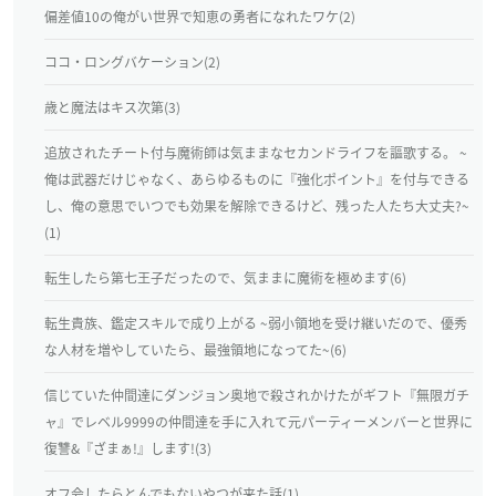
偏差値10の俺がい世界で知恵の勇者になれたワケ(2)
ココ・ロングバケーション(2)
歳と魔法はキス次第(3)
追放されたチート付与魔術師は気ままなセカンドライフを謳歌する。 ~
俺は武器だけじゃなく、あらゆるものに『強化ポイント』を付与できる
し、俺の意思でいつでも効果を解除できるけど、残った人たち大丈夫?~
(1)
転生したら第七王子だったので、気ままに魔術を極めます(6)
転生貴族、鑑定スキルで成り上がる ~弱小領地を受け継いだので、優秀
な人材を増やしていたら、最強領地になってた~(6)
信じていた仲間達にダンジョン奥地で殺されかけたがギフト『無限ガチ
ャ』でレベル9999の仲間達を手に入れて元パーティーメンバーと世界に
復讐&『ざまぁ!』します!(3)
オフ会したらとんでもないやつが来た話(1)