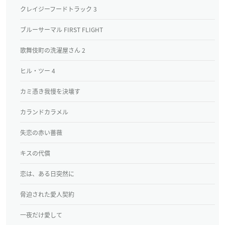
クレイジーフードトラック 3
ブルーサーマル FIRST FLIGHT
歌舞伎町の洗濯屋さん 2
ヒル・ツー 4
カミ憑き我慢を決壊す
カランドカラメル
失恋の赤い薔薇
キスの代償
恋は、ある日突然に
脅迫された愛人契約
一夜だけ愛して