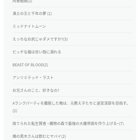
肉食組曲(2)
凍土の王と千年の夢 (1)
ミッドナイトムーン
えっちなお尻じゃダメですか?(3)
ビッチな猫は甘い唇に溺れる
BEAST OF BLOOD(2)
アンリミテッド・ラスト
お兄さんのこと、好きなの?
Aランクパーティを離脱した俺は、元教え子たちと迷宮深部を目指す。
(2)
捨てられた転生賢者 ~魔物の森で最強の大魔帝国を作り上げる~(7)
隣の黒木さんは飲むとヤバイ(2)