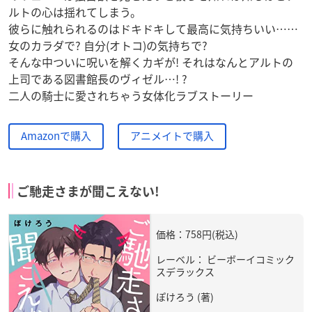
ルトの心は揺れてしまう。
彼らに触れられるのはドキドキして最高に気持ちいい……
女のカラダで? 自分(オトコ)の気持ちで?
そんな中ついに呪いを解くカギが! それはなんとアルトの
上司である図書館長のヴィゼル…! ?
二人の騎士に愛されちゃう女体化ラブストーリー
Amazonで購入
アニメイトで購入
ご馳走さまが聞こえない!
価格：758円(税込)
レーベル： ビーボーイコミック
スデラックス
ぽけろう (著)