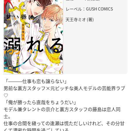
レーベル：GUSH COMICS
天王寺ミオ (著)
「―――仕事も恋も譲らない」
男前な裏方スタッフ×元ビッチな美人モデルの芸能界ラブ
♡
「俺が勝ったら直哉をちょうだい」
モデル兼タレントの京介と裏方スタッフの藤島は恋人同
士。
仕事の合間を縫っての逢瀬は慌ただしいけれど、その分甘
くて濃密な時間を過ごしている。