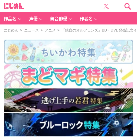
に
じ
め
ん
作品名
声優
舞台俳優
作者名
にじめん
>
ニュース
>
アニメ
> 『鉄血のオルフェンズ』BD・DVD発売記念