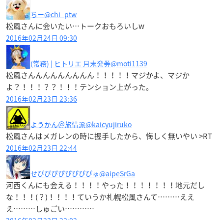
ちー
@chi_ptw
松風さんに会いたい…トークおもろいしw
2016年02月24日 09:30
(常務) | ヒトリエ 月末発券
@moti1139
松風さんんんんんんんんん！！！！！マジかよ、マジか
よ？！！！？？！！！テンション上がった。
2016年02月23日 23:36
ようかん＠旅情派
@kaicyujiruko
松風さんはメガレンの時に握手したから、悔しく無いやい >RT
2016年02月23日 22:44
せぴぴぴぴぴぴぴぴゅ
@aipeSrGa
河西くんにも会える！！！！やった！！！！！！！地元だし
な！！！(？)！！！！ていうか札幌松風さんて………ええ
え………しゅごい…………