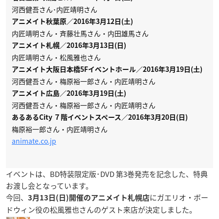
河西健吾さん･内匠靖明さん
アニメイト秋葉原／2016年3月12日(土)
内匠靖明さん・斉藤壮馬さん・内田雄馬さん
アニメイト札幌／2016年3月13日(日)
内匠靖明さん・
松風雅也さん
アニメイト大阪日本橋5Fイベントホール／2016年3月19日(土)
河西健吾さん
・梅原裕一郎さん・内匠靖明さん
アニメイト広島／2016年3月19日(土)
河西健吾さん
・梅原裕一郎さん・内匠靖明さん
あるあるCity ７階イベントスペース／2016年3月20日(日)
梅原裕一郎さん・内匠靖明さん
animate.co.jp
イベントは、BD特装限定版･DVD 第3巻発売を記念した、特典
お渡し会となっています。
今回、
にガエリオ・ボー
3月13日(日)開催のアニメイト札幌店
ドウィン役の
松風雅也さん
のゲスト来店が決定しました。