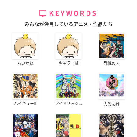
KEYWORDS
みんなが注目しているアニメ・作品たち
ちいかわ
キャラ一覧
鬼滅の刃
ハイキュー!!
アイドリッシ...
刀剣乱舞