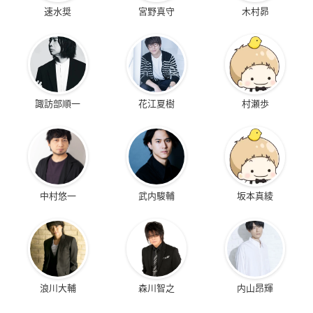
速水奨
宮野真守
木村昴
諏訪部順一
花江夏樹
村瀬歩
中村悠一
武内駿輔
坂本真綾
浪川大輔
森川智之
内山昂輝