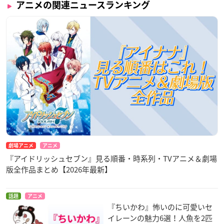
アニメの関連ニュースランキング
劇場アニメ
アニメ
『アイドリッシュセブン』見る順番・時系列・TVアニメ＆劇場
版全作品まとめ【2026年最新】
話題
アニメ
『ちいかわ』怖いのに可愛いセ
イレーンの魅力6選！人魚を2匹