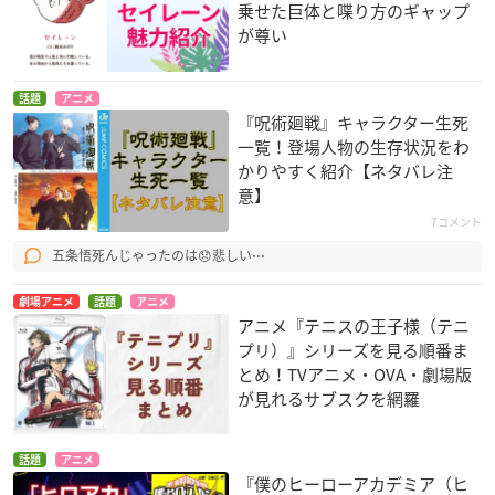
乗せた巨体と喋り方のギャップ
が尊い
話題
アニメ
『呪術廻戦』キャラクター生死
一覧！登場人物の生存状況をわ
かりやすく紹介【ネタバレ注
意】
7コメント
五条悟死んじゃったのは😞悲しい⋯
劇場アニメ
話題
アニメ
アニメ『テニスの王子様（テニ
プリ）』シリーズを見る順番ま
とめ！TVアニメ・OVA・劇場版
が見れるサブスクを網羅
話題
アニメ
『僕のヒーローアカデミア（ヒ