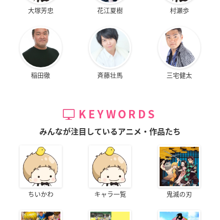
大塚芳忠
花江夏樹
村瀬歩
稲田徹
斉藤壮馬
三宅健太
KEYWORDS
みんなが注目しているアニメ・作品たち
ちいかわ
キャラ一覧
鬼滅の刃