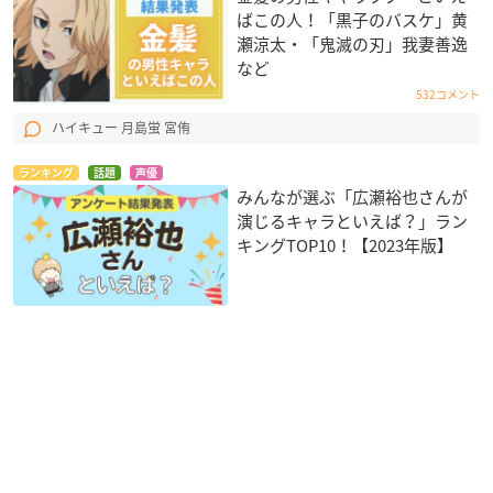
ばこの人！「黒子のバスケ」黄
瀬涼太・「鬼滅の刃」我妻善逸
など
532コメント
ハイキュー 月島蛍 宮侑
ランキング
話題
声優
みんなが選ぶ「広瀬裕也さんが
演じるキャラといえば？」ラン
キングTOP10！【2023年版】