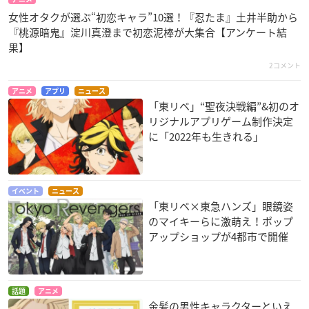
女性オタクが選ぶ“初恋キャラ”10選！『忍たま』土井半助から
『桃源暗鬼』淀川真澄まで初恋泥棒が大集合【アンケート結
果】
2コメント
アニメ
アプリ
ニュース
「東リベ」“聖夜決戦編”&初のオ
リジナルアプリゲーム制作決定
に「2022年も生きれる」
イベント
ニュース
「東リベ×東急ハンズ」眼鏡姿
のマイキーらに激萌え！ポップ
アップショップが4都市で開催
話題
アニメ
金髪の男性キャラクターといえ