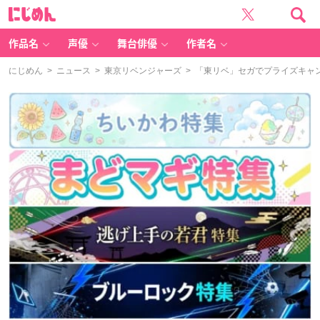
に
じ
め
ん
作品名
声優
舞台俳優
作者名
にじめん
>
ニュース
>
東京リベンジャーズ
> 「東リベ」セガでプライズキャ