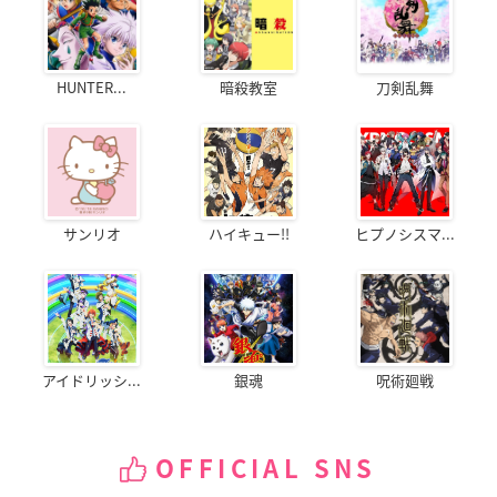
HUNTER...
暗殺教室
刀剣乱舞
サンリオ
ハイキュー!!
ヒプノシスマ...
アイドリッシ...
銀魂
呪術廻戦
OFFICIAL SNS