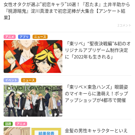
女性オタクが選ぶ“初恋キャラ”10選！『忍たま』土井半助から
『桃源暗鬼』淀川真澄まで初恋泥棒が大集合【アンケート結
果】
2コメント
アニメ
アプリ
ニュース
「東リベ」“聖夜決戦編”&初のオ
リジナルアプリゲーム制作決定
に「2022年も生きれる」
イベント
ニュース
「東リベ×東急ハンズ」眼鏡姿
のマイキーらに激萌え！ポップ
アップショップが4都市で開催
話題
アニメ
金髪の男性キャラクターといえ