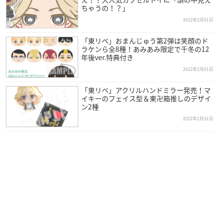
ちゃうの！？」
uary 2, 2022
2022年2月01日
「東リベ」おまんじゅう第2弾は笑顔のド
／
ラケンら全8種！あみあみ限定で千冬の12
“血のハロウィン編”を収録した
年後ver.特典付き
コースターコレクション第2弾も登場❗
2022年2月01日
＼
TVアニメ『
#東京リベンジャーズ
』の
「東リベ」アクリルハンドミラー発売！マ
イキーのフェイス型＆東卍箱推しのデザイ
「コースターコレクション」シリーズに
ン2種
“血のハロウィン編”が登場💥
2022年1月31日
☑コースターコレクション 東京リベンジャーズ vol.2
2月16日（水）より発売予定！
詳細は次へ👇
@anime_toman
pic.twitter.com/sKmU4bgp
mJ
— バンダイ オシゴト通信【公式】 (@oshi_tsushin)
Febr
uary 2, 2022