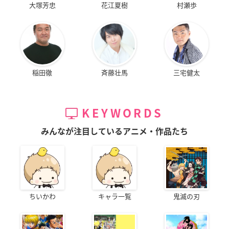
大塚芳忠
花江夏樹
村瀬歩
稲田徹
斉藤壮馬
三宅健太
KEYWORDS
みんなが注目しているアニメ・作品たち
ちいかわ
キャラ一覧
鬼滅の刃