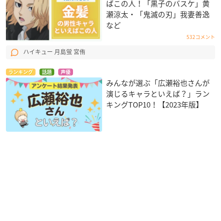
ばこの人！「黒子のバスケ」黄
瀬涼太・「鬼滅の刃」我妻善逸
など
532コメント
ハイキュー 月島蛍 宮侑
ランキング
話題
声優
みんなが選ぶ「広瀬裕也さんが
演じるキャラといえば？」ラン
キングTOP10！【2023年版】