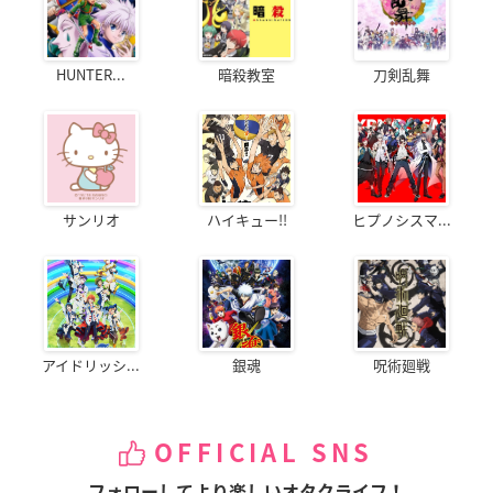
HUNTER...
暗殺教室
刀剣乱舞
サンリオ
ハイキュー!!
ヒプノシスマ...
アイドリッシ...
銀魂
呪術廻戦
OFFICIAL SNS
フォローしてより楽しいオタクライフ！