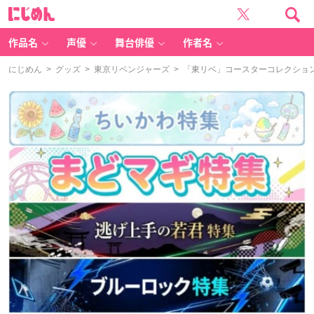
に
じ
め
ん
作品名
声優
舞台俳優
作者名
にじめん
>
グッズ
>
東京リベンジャーズ
> 「東リベ」コースターコレクショ