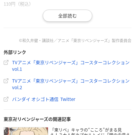
110円（税込）
【発売場所】
全国のセリア、アニメイト
©和久井健・講談社／アニメ「東京リベンジャーズ」製作委員会
外部リンク
／
TVアニメ「東京リベンジャーズ」コースターコレクション
vol.1
「コースターコレクション」に
TVアニメ『
#東京リベンジャーズ
』が参戦💥
TVアニメ「東京リベンジャーズ」コースターコレクション
＼
vol.2
アニメ第1期第1クールのストーリーから
厳選した名場面をピックアップ！
バンダイ オシゴト通信 Twitter
☑コースターコレクション
東京リベンジャーズ
vol.1
2月16日（水）より全国のセリア、アニメイトなどで発売予
定！
東京卍リベンジャーズの関連記事
詳細は次へ👇
pic.twitter.com/BITEG1iREU
「東リベ」キャラの“こころ”がまる見
— バンダイ オシゴト通信【公式】 (@oshi_tsushin)
Febr
え！？大人気カプセルトイに「頭の中見え