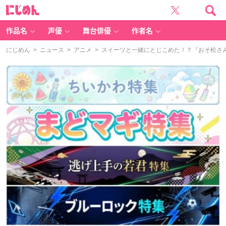
に
じ
め
ん
作品名
声優
舞台俳優
作者名
にじめん
>
ニュース
>
アニメ
> スイーツと一緒にとじこめた！？『おそ松さ