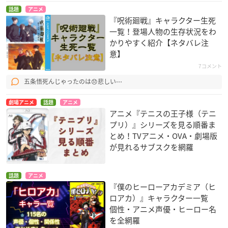
話題
アニメ
『呪術廻戦』キャラクター生死
一覧！登場人物の生存状況をわ
かりやすく紹介【ネタバレ注
意】
7コメント
五条悟死んじゃったのは😞悲しい⋯
劇場アニメ
話題
アニメ
アニメ『テニスの王子様（テニ
プリ）』シリーズを見る順番ま
とめ！TVアニメ・OVA・劇場版
が見れるサブスクを網羅
話題
アニメ
『僕のヒーローアカデミア（ヒ
ロアカ）』キャラクター一覧
個性・アニメ声優・ヒーロー名
を全網羅