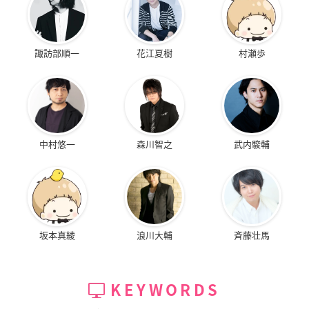
諏訪部順一
花江夏樹
村瀬歩
中村悠一
森川智之
武内駿輔
坂本真綾
浪川大輔
斉藤壮馬
KEYWORDS