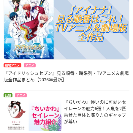
劇場アニメ
アニメ
『アイドリッシュセブン』見る順番・時系列・TVアニメ＆劇場
版全作品まとめ【2026年最新】
話題
アニメ
『ちいかわ』怖いのに可愛いセ
イレーンの魅力6選！人魚を2匹
乗せた巨体と喋り方のギャップ
が尊い