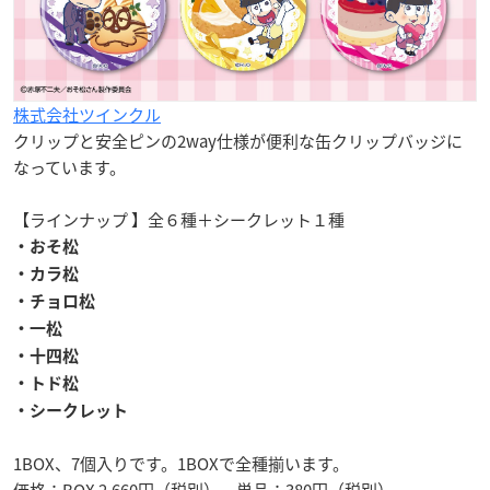
株式会社ツインクル
クリップと安全ピンの2way仕様が便利な缶クリップバッジに
なっています。
【ラインナップ 】全６種＋シークレット１種
・おそ松
・カラ松
・チョロ松
・一松
・十四松
・トド松
・シークレット
1BOX、7個入りです。1BOXで全種揃います。