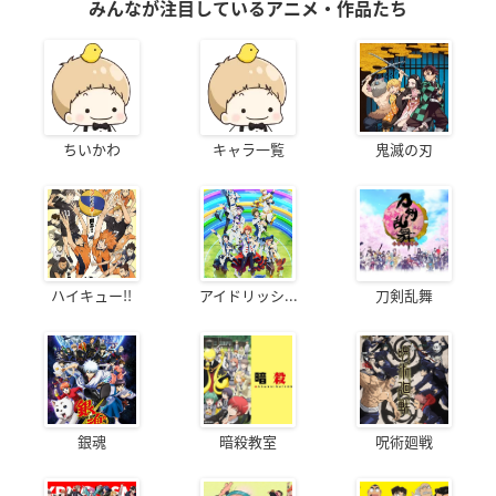
みんなが注目しているアニメ・作品たち
ちいかわ
キャラ一覧
鬼滅の刃
ハイキュー!!
アイドリッシ...
刀剣乱舞
銀魂
暗殺教室
呪術廻戦