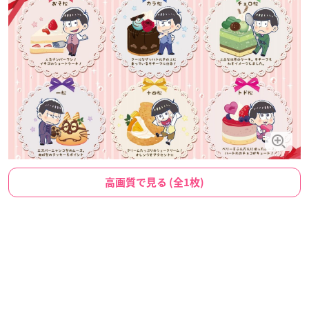
高画質で見る (全1枚)