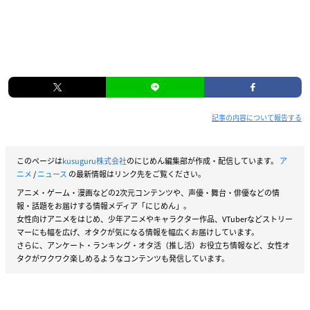
記事の内容について報告する
このページは
kusuguru株式会社
のにじめん編集部が作成・配信しています。
ア
ニメ
/
ニュース
の最新情報はリンク先をご覧ください。
アニメ・ゲーム・漫画などの2次元コンテンツや、声優・舞台・俳優などの情
報・話題をお届けする情報メディア「にじめん」。
女性向けアニメをはじめ、少年アニメやキャラクター作品、VTuberなどストリー
マーにも幅を広げ、オタクが気になる情報を幅広くお届けしています。
さらに、アンケート・ランキング・オタ活（推し活）お役立ち情報など、女性オ
タクがワクワク楽しめるようなコンテンツも発信しています。