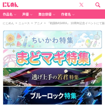
に
じ
め
ん
作品名
声優
舞台俳優
作者名
にじめん
>
ニュース
>
アニメ
> 『戦国BASARA』 10周年記念イベントに