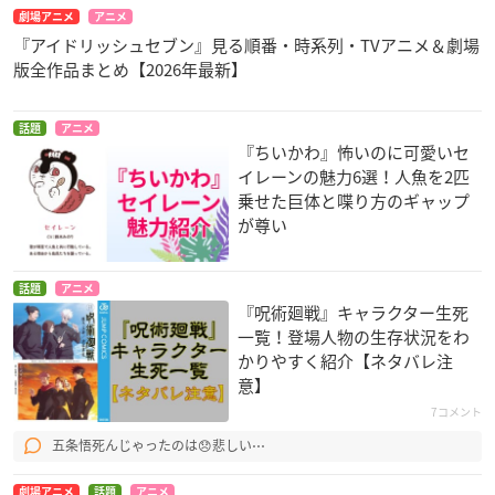
劇場アニメ
アニメ
『アイドリッシュセブン』見る順番・時系列・TVアニメ＆劇場
版全作品まとめ【2026年最新】
話題
アニメ
『ちいかわ』怖いのに可愛いセ
イレーンの魅力6選！人魚を2匹
乗せた巨体と喋り方のギャップ
が尊い
話題
アニメ
『呪術廻戦』キャラクター生死
一覧！登場人物の生存状況をわ
かりやすく紹介【ネタバレ注
意】
7コメント
五条悟死んじゃったのは😞悲しい⋯
劇場アニメ
話題
アニメ