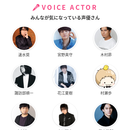
VOICE ACTOR
みんなが気になっている声優さん
速水奨
宮野真守
木村昴
諏訪部順一
花江夏樹
村瀬歩