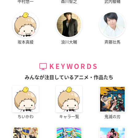
中村悠一
森川智之
武内駿輔
坂本真綾
浪川大輔
斉藤壮馬
KEYWORDS
みんなが注目しているアニメ・作品たち
ちいかわ
キャラ一覧
鬼滅の刃