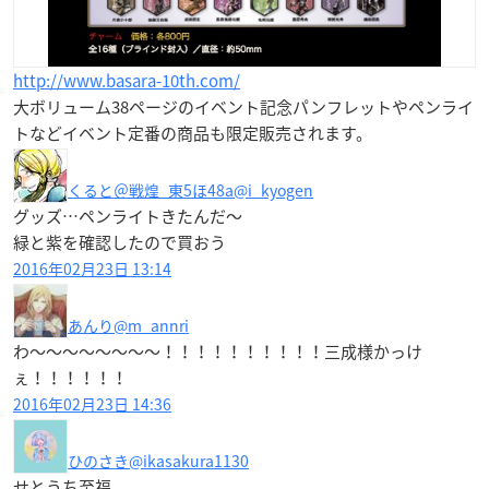
http://www.basara-10th.com/
大ボリューム38ページのイベント記念パンフレットやペンライ
トなどイベント定番の商品も限定販売されます。
くると＠戦煌_東5ほ48a
@i_kyogen
グッズ…ペンライトきたんだ〜
緑と紫を確認したので買おう
2016年02月23日 13:14
あんり
@m_annri
わ～～～～～～～～！！！！！！！！！！三成様かっけ
ぇ！！！！！！
2016年02月23日 14:36
ひのさき
@ikasakura1130
せとうち至福