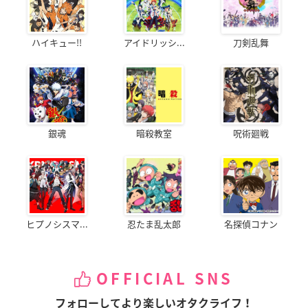
ハイキュー!!
アイドリッシ...
刀剣乱舞
銀魂
暗殺教室
呪術廻戦
ヒプノシスマ...
忍たま乱太郎
名探偵コナン
OFFICIAL SNS
フォローしてより楽しいオタクライフ！