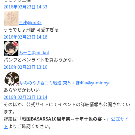
2016年02月23日 14:33
三津
@prr32
うそでしょ刑部 可愛すぎる
2016年02月23日 14:18
みーこ
@mi_kof
パンフとペンライトを買おうかな。
2016年02月23日 13:16
ゆみのや@春コミ戦煌!東５・ほ40a
@yuminoya
あらやだかわいい
2016年02月23日 13:14
そのほか、公式サイトにてイベントの詳細情報も公開されてい
ます。
詳細は「
」
公式サイ
戦国BASARSA10周年祭～十年十色の宴～
ト
よりご確認ください。