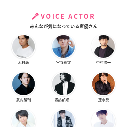
VOICE ACTOR
みんなが気になっている声優さん
木村昴
宮野真守
中村悠一
武内駿輔
諏訪部順一
速水奨