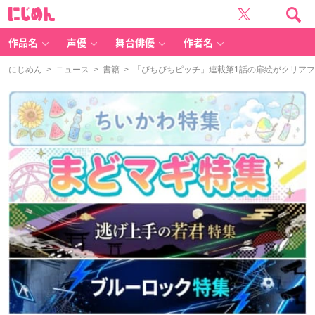
に
じ
め
ん
作品名
声優
舞台俳優
作者名
にじめん
>
ニュース
>
書籍
> 「ぴちぴちピッチ」連載第1話の扉絵がクリア