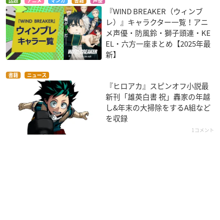
話題
アニメ
マンガ
書籍
声優
『WIND BREAKER（ウィンブ
レ）』キャラクター一覧！アニ
メ声優・防風鈴・獅子頭連・KE
EL・六方一座まとめ【2025年最
新】
書籍
ニュース
『ヒロアカ』スピンオフ小説最
新刊「雄英白書 祝」轟家の年越
し&年末の大掃除をするA組など
を収録
1コメント