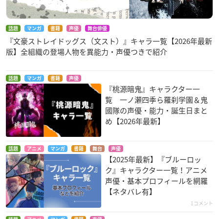
話題
マンガ
書籍
声優
舞台俳優
『文豪ストレイドッグス（文スト）』キャラ一覧【2026年最新
版】全組織の登場人物を異能力・声優つきで紹介
話題
マンガ
書籍
声優
『桃源暗鬼』キャラクター一
覧 一ノ瀬四季ら羅刹学園＆鬼
國隊の声優・能力・誕生日まと
め【2026年最新】
話題
アニメ
マンガ
書籍
舞台
声優
【2025年最新】『ブルーロッ
ク』キャラクター一覧！アニメ
声優・基本プロフィールを網羅
【ネタバレ有】
1コメント