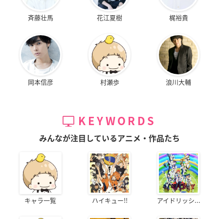
斉藤壮馬
花江夏樹
梶裕貴
岡本信彦
村瀬歩
浪川大輔
KEYWORDS
みんなが注目しているアニメ・作品たち
キャラ一覧
ハイキュー!!
アイドリッシ...