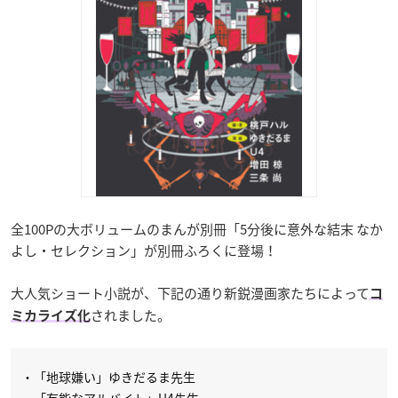
全100Pの大ボリュームのまんが別冊「5分後に意外な結末 なか
よし・セレクション」が別冊ふろくに登場！
大人気ショート小説が、下記の通り新鋭漫画家たちによって
コ
されました。
ミカライズ化
・「地球嫌い」ゆきだるま先生
・「有能なアルバイト」U4先生