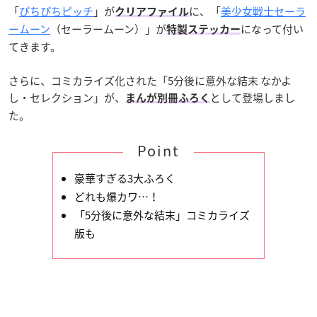
「
ぴちぴちピッチ
」が
に、「
美少女戦士セーラ
クリアファイル
ームーン
（セーラームーン）」が
になって付い
特製ステッカー
てきます。
さらに、コミカライズ化された「5分後に意外な結末 なかよ
し・セレクション」が、
として登場しまし
まんが別冊ふろく
た。
Point
豪華すぎる3大ふろく
どれも爆カワ…！
「5分後に意外な結末」コミカライズ
版も