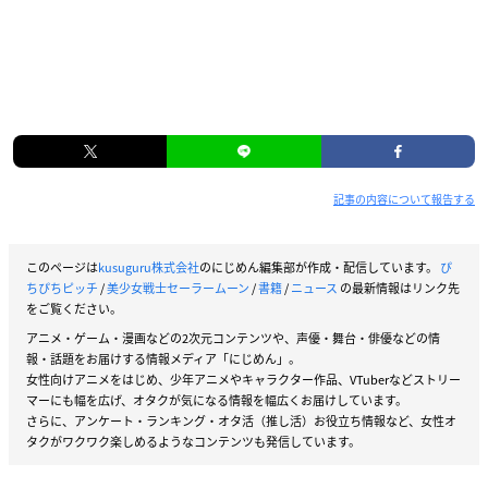
記事の内容について報告する
このページは
kusuguru株式会社
のにじめん編集部が作成・配信しています。
ぴ
ちぴちピッチ
/
美少女戦士セーラームーン
/
書籍
/
ニュース
の最新情報はリンク先
をご覧ください。
アニメ・ゲーム・漫画などの2次元コンテンツや、声優・舞台・俳優などの情
報・話題をお届けする情報メディア「にじめん」。
女性向けアニメをはじめ、少年アニメやキャラクター作品、VTuberなどストリー
マーにも幅を広げ、オタクが気になる情報を幅広くお届けしています。
さらに、アンケート・ランキング・オタ活（推し活）お役立ち情報など、女性オ
タクがワクワク楽しめるようなコンテンツも発信しています。