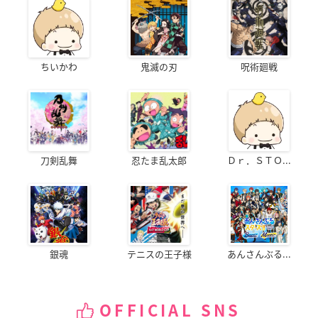
ちいかわ
鬼滅の刃
呪術廻戦
刀剣乱舞
忍たま乱太郎
Ｄｒ．ＳＴＯ...
銀魂
テニスの王子様
あんさんぶる...
OFFICIAL SNS