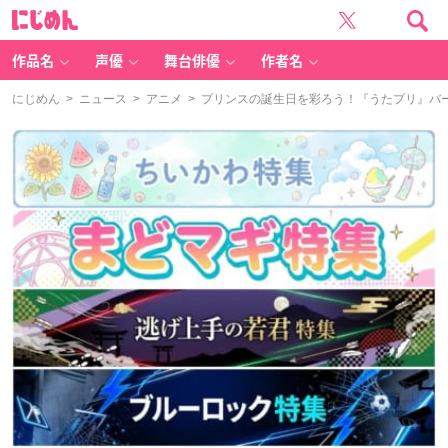
に
じ
め
ん
作品名
声優
舞台俳優
作者名
にじめん
>
ニュース
>
アニメ
> プリンスの誕生日を彩ろう！『うたプリ』バ