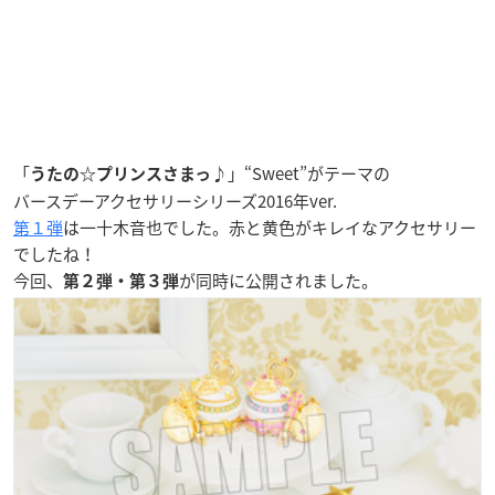
「
」“Sweet”がテーマの
うたの☆プリンスさまっ♪
バースデーアクセサリーシリーズ2016年ver.
第１弾
は
一十木音也
でした。赤と黄色がキレイなアクセサリー
でしたね！
今回、
が同時に公開されました。
第２弾・第３弾