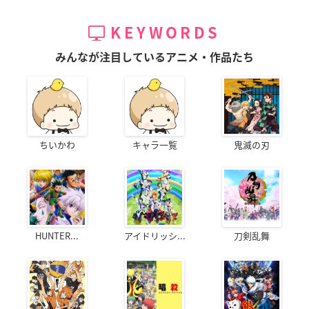
KEYWORDS
みんなが注目しているアニメ・作品たち
ちいかわ
キャラ一覧
鬼滅の刃
HUNTER...
アイドリッシ...
刀剣乱舞