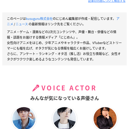
記事の内容について報告する
このページは
kusuguru株式会社
のにじめん編集部が作成・配信しています。
ア
ニメ
/
ニュース
の最新情報はリンク先をご覧ください。
アニメ・ゲーム・漫画などの2次元コンテンツや、声優・舞台・俳優などの情
報・話題をお届けする情報メディア「にじめん」。
女性向けアニメをはじめ、少年アニメやキャラクター作品、VTuberなどストリー
マーにも幅を広げ、オタクが気になる情報を幅広くお届けしています。
さらに、アンケート・ランキング・オタ活（推し活）お役立ち情報など、女性オ
タクがワクワク楽しめるようなコンテンツも発信しています。
VOICE ACTOR
みんなが気になっている声優さん