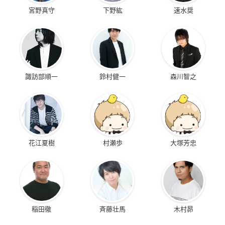
宮野真守
下野紘
速水奨
諏訪部順一
鈴村健一
森川智之
花江夏樹
村瀬歩
大塚芳忠
稲田徹
斉藤壮馬
木村昴