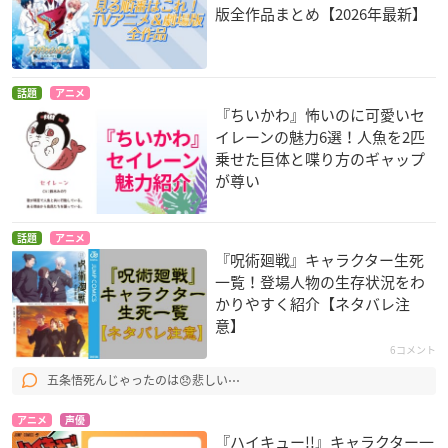
版全作品まとめ【2026年最新】
話題
アニメ
『ちいかわ』怖いのに可愛いセ
イレーンの魅力6選！人魚を2匹
乗せた巨体と喋り方のギャップ
が尊い
話題
アニメ
『呪術廻戦』キャラクター生死
一覧！登場人物の生存状況をわ
かりやすく紹介【ネタバレ注
意】
6コメント
五条悟死んじゃったのは😞悲しい⋯
アニメ
声優
『ハイキュー!!』キャラクター一