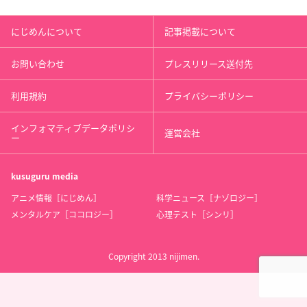
にじめんについて
記事掲載について
お問い合わせ
プレスリリース送付先
利用規約
プライバシーポリシー
インフォマティブデータポリシ
運営会社
ー
kusuguru
media
アニメ情報［にじめん］
科学ニュース［ナゾロジー］
メンタルケア［ココロジー］
心理テスト［シンリ］
Copyright 2013 nijimen.