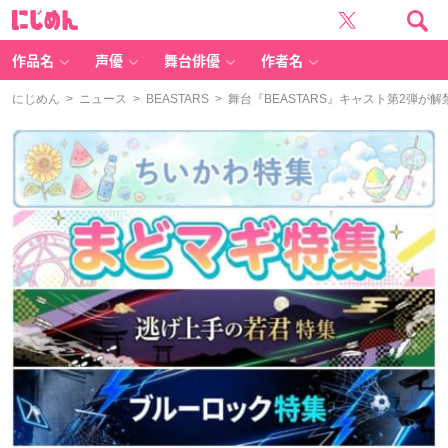
に
じ
め
ん
作品名
声優
舞台俳優
作者名
にじめん
>
ニュース
>
BEASTARS
> 舞台『BEASTARS』キャスト第2弾