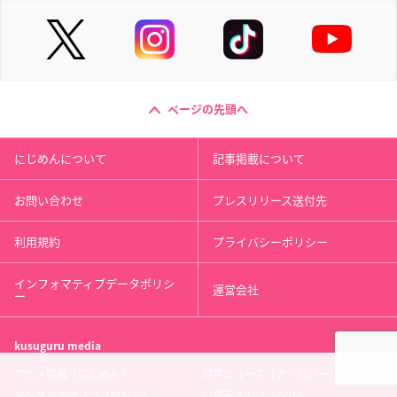
ページの先頭へ
にじめんについて
記事掲載について
お問い合わせ
プレスリリース送付先
利用規約
プライバシーポリシー
インフォマティブデータポリシ
運営会社
ー
kusuguru
media
アニメ情報［にじめん］
科学ニュース［ナゾロジー］
メンタルケア［ココロジー］
心理テスト［シンリ］