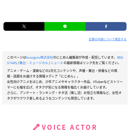
記事の内容について報告する
このページは
kusuguru株式会社
のにじめん編集部が作成・配信しています。
BEA
STARS
/
舞台・ミュージカル
/
ニュース
の最新情報はリンク先をご覧ください。
アニメ・ゲーム・漫画などの2次元コンテンツや、声優・舞台・俳優などの情
報・話題をお届けする情報メディア「にじめん」。
女性向けアニメをはじめ、少年アニメやキャラクター作品、VTuberなどストリー
マーにも幅を広げ、オタクが気になる情報を幅広くお届けしています。
さらに、アンケート・ランキング・オタ活（推し活）お役立ち情報など、女性オ
タクがワクワク楽しめるようなコンテンツも発信しています。
VOICE ACTOR