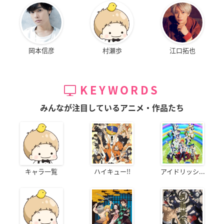
岡本信彦
村瀬歩
江口拓也
KEYWORDS
みんなが注目しているアニメ・作品たち
キャラ一覧
ハイキュー!!
アイドリッシ...