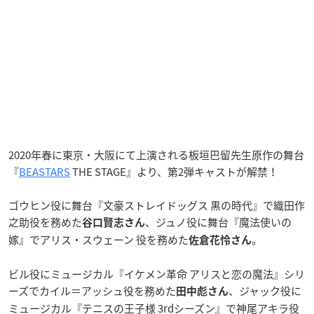
2020年春に東京・大阪にて上演される板垣巴留先生原作の舞台
『
BEASTARS
THE STAGE』より、第2弾キャストが解禁！
ゴウヒン役に舞台『文豪ストレイドッグス 黒の時代』で織田作
之助役を務めた
、ジュノ役に舞台『魔法使いの
谷口賢志さん
嫁』でアリス・スウェーン 役を務めた
。
佐倉花怜さん
ビル役に
ミュージカル『イケメン革命 アリスと恋の魔法』シリ
ーズでカイル＝アッシュ役を務めた
、ジャック役に
田中彪さん
ミュージカル『テニスの王子様 3rdシーズン』で神尾アキラ役