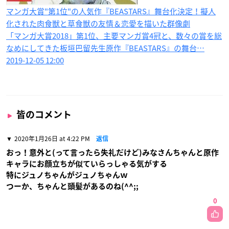
マンガ大賞"第1位"の人気作『BEASTARS』舞台化決定！擬人
化された肉食獣と草食獣の友情＆恋愛を描いた群像劇
「マンガ大賞2018」第1位、主要マンガ賞4冠と、数々の賞を総
なめにしてきた板垣巴留先生原作『BEASTARS』の舞台…
2019-12-05 12:00
皆のコメント
2020年1月26日 at 4:22 PM
返信
おっ！意外と(って言ったら失礼だけど)みなさんちゃんと原作
キャラにお顔立ちが似ていらっしゃる気がする
特にジュノちゃんがジュノちゃんｗ
つーか、ちゃんと頭髪があるのね(^^;;
0