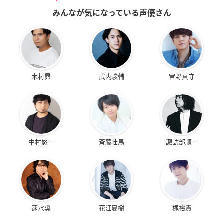
みんなが気になっている声優さん
木村昴
武内駿輔
宮野真守
中村悠一
斉藤壮馬
諏訪部順一
速水奨
花江夏樹
梶裕貴