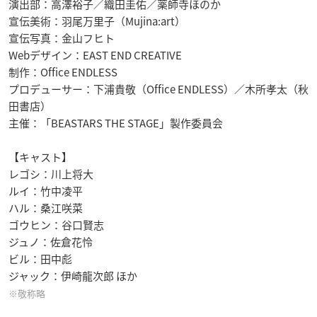
演出部：高澤裕子／織田圭佑／薬師寺ほのか
宣伝美術：羽尾万里子（Mujina:art）
宣伝写真：金山フヒト
Webデザイン：EAST END CREATIVE
制作：Office ENDLESS
プロデューサー：下浦貴敬（Office ENDLESS）／木所孝太（秋
田書店）
主催：「BEASTARS THE STAGE」製作委員会
【キャスト】
レゴシ：川上将大
ルイ：竹中凌平
ハル：桑江咲菜
ゴウヒン：谷口賢志
ジュノ：佐倉花怜
ビル：田中彪
ジャック：伊崎龍次郎 ほか
※敬称略