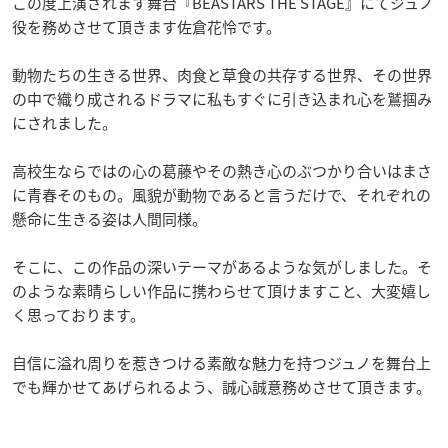
この度上演されます舞台『BEASTARS THE STAGE』にてジュノ
役を務めさせて頂きます佐倉花怜です。
動物たちの生きる世界、肉食と草食の共存する世界、その世界
の中で織り成されるドラマに私もすぐに引き込まれ心を鷲掴み
にされました。
高校生ならではの心の葛藤やその熱き心のぶつかり合いはまさ
に青春そのもの。風貌が動物であると言うだけで、それぞれの
懸命に生きる姿は人間同様。
そこに、この作品の深いテーマがあるような気がしました。そ
のような素晴らしい作品に携わらせて頂けますこと、大変嬉し
く思っております。
自信に溢れ周りを惹きつける素敵な魅力を持つジュノを舞台上
でも輝かせてあげられるよう、誠心誠意務めさせて頂きます。