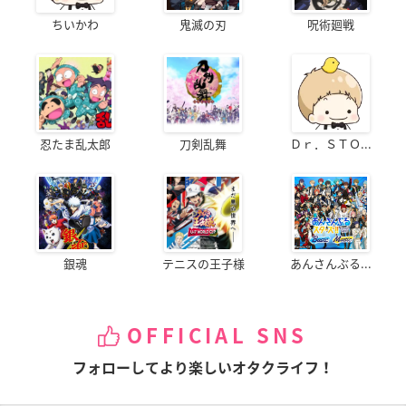
ちいかわ
鬼滅の刃
呪術廻戦
忍たま乱太郎
刀剣乱舞
Ｄｒ．ＳＴＯ...
銀魂
テニスの王子様
あんさんぶる...
OFFICIAL SNS
フォローしてより楽しいオタクライフ！