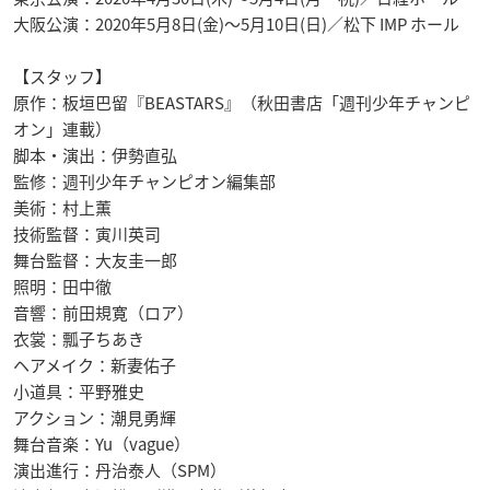
大阪公演：2020年5月8日(金)〜5月10日(日)／松下 IMP ホール
【スタッフ】
原作：板垣巴留『BEASTARS』（秋田書店「週刊少年チャンピ
オン」連載）
脚本・演出：伊勢直弘
監修：週刊少年チャンピオン編集部
美術：村上薫
技術監督：寅川英司
舞台監督：大友圭一郎
照明：田中徹
音響：前田規寛（ロア）
衣裳：瓢子ちあき
ヘアメイク：新妻佑子
小道具：平野雅史
アクション：潮見勇輝
舞台音楽：Yu（vague）
演出進行：丹治泰人（SPM）