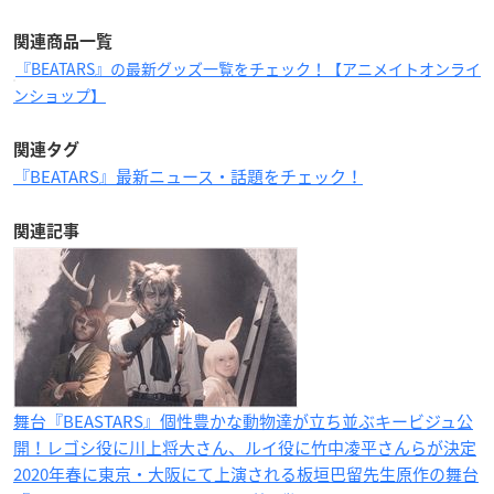
関連商品一覧
『BEATARS』の最新グッズ一覧をチェック！【アニメイトオンライ
ンショップ】
関連タグ
『BEATARS』最新ニュース・話題をチェック！
関連記事
舞台『BEASTARS』個性豊かな動物達が立ち並ぶキービジュ公
開！レゴシ役に川上将大さん、ルイ役に竹中凌平さんらが決定
2020年春に東京・大阪にて上演される板垣巴留先生原作の舞台