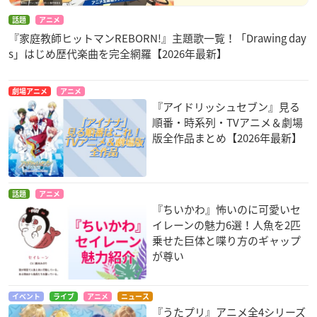
話題
アニメ
『家庭教師ヒットマンREBORN!』主題歌一覧！「Drawing day
s」はじめ歴代楽曲を完全網羅【2026年最新】
劇場アニメ
アニメ
『アイドリッシュセブン』見る
順番・時系列・TVアニメ＆劇場
版全作品まとめ【2026年最新】
話題
アニメ
『ちいかわ』怖いのに可愛いセ
イレーンの魅力6選！人魚を2匹
乗せた巨体と喋り方のギャップ
が尊い
イベント
ライブ
アニメ
ニュース
『うたプリ』アニメ全4シリーズ