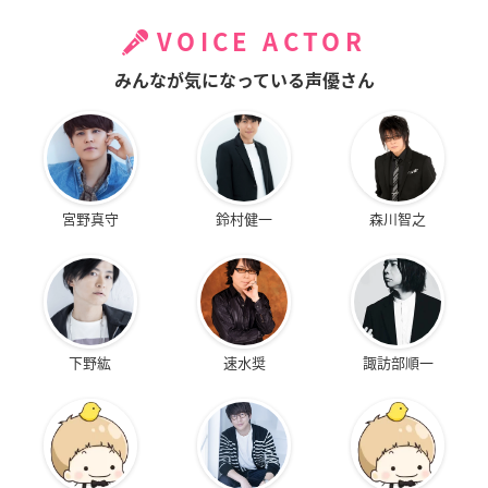
VOICE ACTOR
みんなが気になっている声優さん
宮野真守
鈴村健一
森川智之
下野紘
速水奨
諏訪部順一