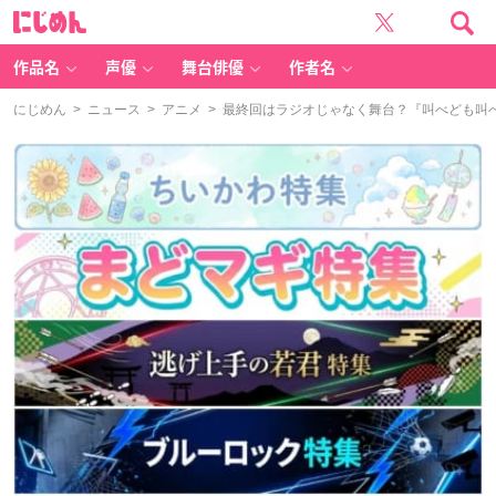
に
じ
め
ん
作品名
声優
舞台俳優
作者名
にじめん
>
ニュース
>
アニメ
> 最終回はラジオじゃなく舞台？『叫べども叫