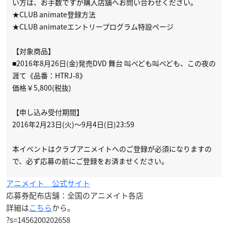
い方は、お手数ですが購入店舗へお問い合わせください。
★CLUB animate登録方法
★CLUB animateエントリープログラム特設ページ
【対象商品】
■2016年8月26日(金)発売DVD 舞台 叫べども叫べども、この夜の
涯て《品番：HTRJ-8》
価格￥5,800(税抜)
【申し込み受付期間】
2016年2月23日(火)～9月4日(日)23:59
本イベントはクラブアニメイトへのご登録が必須になりますの
で、必ず応募の前にご登録をお済ませください。
アニメイト 公式サイト
応募券配布店舗：全国のアニメイト各店
詳細は
こちら
から。
?s=1456200202658