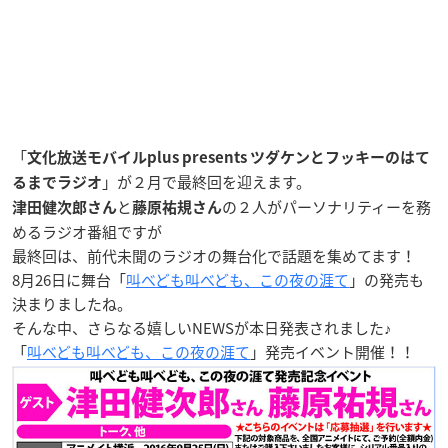
「
文化放送モバイルplus presents ツダケンとフッキーのはて
」が２月で
最終回
を迎えます。
るまでラジオ
と
の２人がパーソナリティーを務
津田健次郎さん
藤原祐規さん
める
ラジオ番組
ですが
最終回は、前代未聞の
ラジオの舞台化
で話題を集めてます！
8月26日に舞台「
叫べども叫べども、この夜の涯て
」の発売も
決まりましたね。
そんな中、さらなる嬉しいNEWSが本日発表されました♪
「
叫べども叫べども、この夜の涯て
」発売イベント開催！！