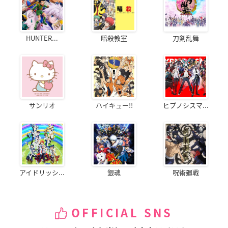
HUNTER...
暗殺教室
刀剣乱舞
サンリオ
ハイキュー!!
ヒプノシスマ...
アイドリッシ...
銀魂
呪術廻戦
OFFICIAL SNS