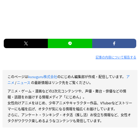
記事の内容について報告する
このページは
kusuguru株式会社
のにじめん編集部が作成・配信しています。
ア
ニメ
/
ニュース
の最新情報はリンク先をご覧ください。
アニメ・ゲーム・漫画などの2次元コンテンツや、声優・舞台・俳優などの情
報・話題をお届けする情報メディア「にじめん」。
女性向けアニメをはじめ、少年アニメやキャラクター作品、VTuberなどストリー
マーにも幅を広げ、オタクが気になる情報を幅広くお届けしています。
さらに、アンケート・ランキング・オタ活（推し活）お役立ち情報など、女性オ
タクがワクワク楽しめるようなコンテンツも発信しています。