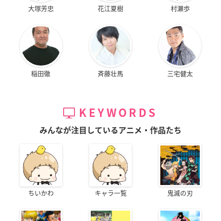
大塚芳忠
花江夏樹
村瀬歩
稲田徹
斉藤壮馬
三宅健太
KEYWORDS
みんなが注目しているアニメ・作品たち
ちいかわ
キャラ一覧
鬼滅の刃