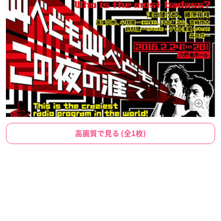
高画質で見る (全1枚)