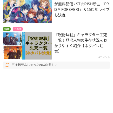
が無料配信♪ ST☆RISH新曲「PR
ISM FOREVER!」＆15周年ライブ
も決定
話題
アニメ
『呪術廻戦』キャラクター生死
一覧！登場人物の生存状況をわ
かりやすく紹介【ネタバレ注
意】
6コメント
五条悟死んじゃったのは😞悲しい⋯