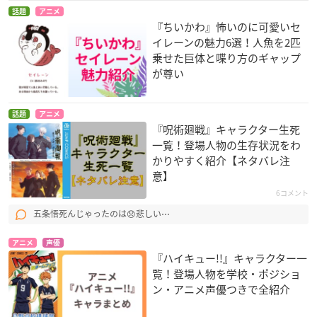
話題
アニメ
『ちいかわ』怖いのに可愛いセ
イレーンの魅力6選！人魚を2匹
乗せた巨体と喋り方のギャップ
が尊い
話題
アニメ
『呪術廻戦』キャラクター生死
一覧！登場人物の生存状況をわ
かりやすく紹介【ネタバレ注
意】
6コメント
五条悟死んじゃったのは😞悲しい⋯
アニメ
声優
『ハイキュー!!』キャラクター一
覧！登場人物を学校・ポジショ
ン・アニメ声優つきで全紹介