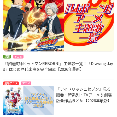
話題
アニメ
『家庭教師ヒットマンREBORN!』主題歌一覧！「Drawing day
s」はじめ歴代楽曲を完全網羅【2026年最新】
劇場アニメ
アニメ
『アイドリッシュセブン』見る
順番・時系列・TVアニメ＆劇場
版全作品まとめ【2026年最新】