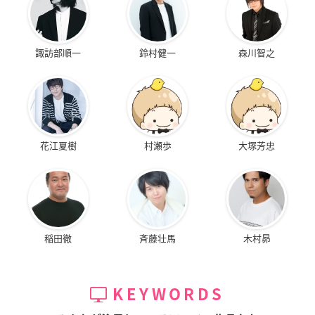
諏訪部順一
鈴村健一
森川智之
花江夏樹
村瀬歩
大塚芳忠
稲田徹
斉藤壮馬
木村昴
KEYWORDS