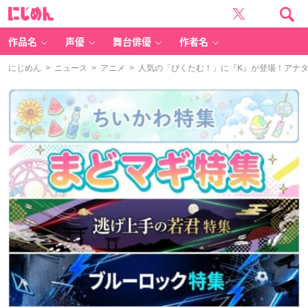
に
じ
め
ん
作品名
声優
舞台俳優
作者名
にじめん
>
ニュース
>
アニメ
> 人気の「ぴくたむ！」に『K』が登場！アナ