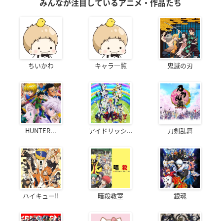
みんなが注目しているアニメ・作品たち
ちいかわ
キャラ一覧
鬼滅の刃
HUNTER...
アイドリッシ...
刀剣乱舞
ハイキュー!!
暗殺教室
銀魂