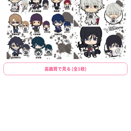
高画質で見る (全1枚)