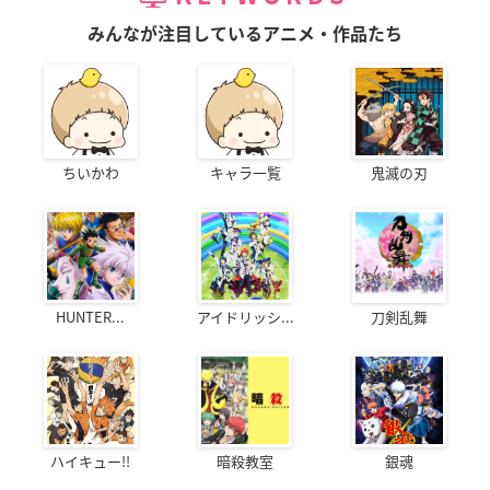
みんなが注目しているアニメ・作品たち
ちいかわ
キャラ一覧
鬼滅の刃
HUNTER...
アイドリッシ...
刀剣乱舞
ハイキュー!!
暗殺教室
銀魂