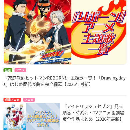
話題
アニメ
『家庭教師ヒットマンREBORN!』主題歌一覧！「Drawing day
s」はじめ歴代楽曲を完全網羅【2026年最新】
劇場アニメ
アニメ
『アイドリッシュセブン』見る
順番・時系列・TVアニメ＆劇場
版全作品まとめ【2026年最新】