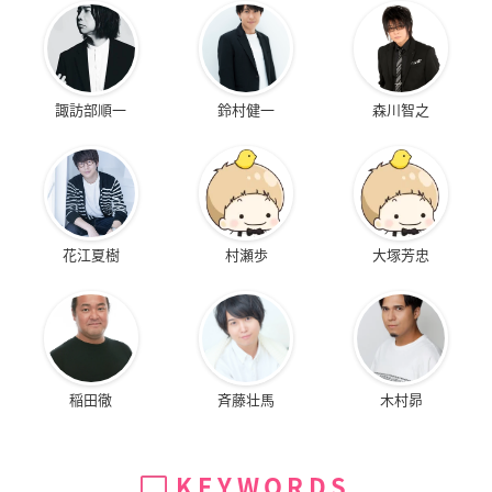
諏訪部順一
鈴村健一
森川智之
花江夏樹
村瀬歩
大塚芳忠
稲田徹
斉藤壮馬
木村昴
KEYWORDS