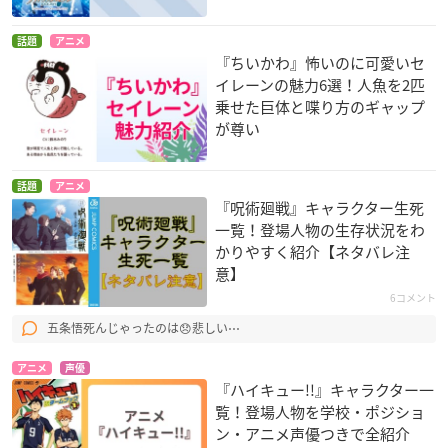
話題
アニメ
『ちいかわ』怖いのに可愛いセ
イレーンの魅力6選！人魚を2匹
乗せた巨体と喋り方のギャップ
が尊い
話題
アニメ
『呪術廻戦』キャラクター生死
一覧！登場人物の生存状況をわ
かりやすく紹介【ネタバレ注
意】
6コメント
五条悟死んじゃったのは😞悲しい⋯
アニメ
声優
『ハイキュー!!』キャラクター一
覧！登場人物を学校・ポジショ
ン・アニメ声優つきで全紹介