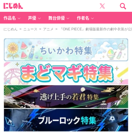
に
じ
め
ん
作品名
声優
舞台俳優
作者名
にじめん
>
ニュース
>
アニメ
> 『ONE PIECE』劇場版最新作の劇中衣装