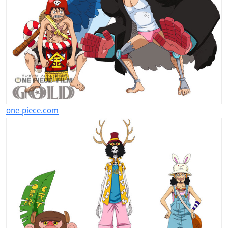
one-piece.com