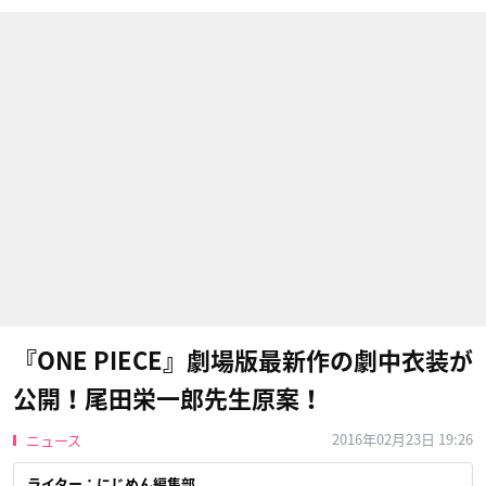
『ONE PIECE』劇場版最新作の劇中衣装が
公開！尾田栄一郎先生原案！
2016年02月23日 19:26
ニュース
ライター：にじめん編集部