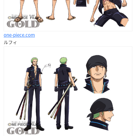
one-piece.com
ルフィ