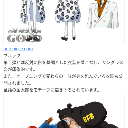
one-piece.com
ブルック
第１弾とは反対に白を基調とした衣装を着こなし、サングラス
姿が印象的です。
また、オープニングで麦わらの一味が身を包んでいる衣装も公
開されました。
童話の金太郎をモチーフに描き下ろされています。