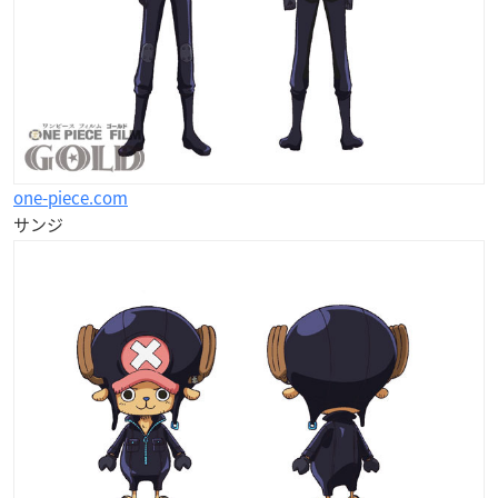
one-piece.com
サンジ