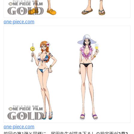
one-piece.com
one-piece.com
前回の第1弾と同様に、尾田先生が描き下ろしの設定画が
2月2