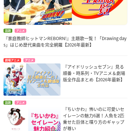
話題
アニメ
『家庭教師ヒットマンREBORN!』主題歌一覧！「Drawing day
s」はじめ歴代楽曲を完全網羅【2026年最新】
劇場アニメ
アニメ
『アイドリッシュセブン』見る
順番・時系列・TVアニメ＆劇場
版全作品まとめ【2026年最新】
話題
アニメ
『ちいかわ』怖いのに可愛いセ
イレーンの魅力6選！人魚を2匹
乗せた巨体と喋り方のギャップ
が尊い