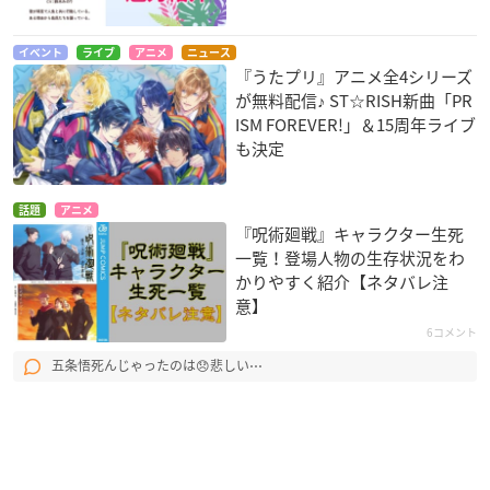
イベント
ライブ
アニメ
ニュース
『うたプリ』アニメ全4シリーズ
が無料配信♪ ST☆RISH新曲「PR
ISM FOREVER!」＆15周年ライブ
も決定
話題
アニメ
『呪術廻戦』キャラクター生死
一覧！登場人物の生存状況をわ
かりやすく紹介【ネタバレ注
意】
6コメント
五条悟死んじゃったのは😞悲しい⋯