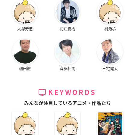
大塚芳忠
花江夏樹
村瀬歩
稲田徹
斉藤壮馬
三宅健太
KEYWORDS
みんなが注目しているアニメ・作品たち