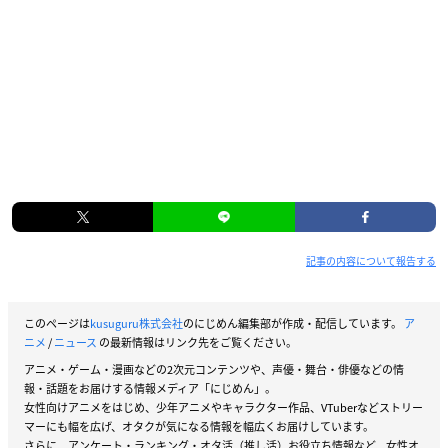
記事の内容について報告する
このページは
kusuguru株式会社
のにじめん編集部が作成・配信しています。
ア
ニメ
/
ニュース
の最新情報はリンク先をご覧ください。
アニメ・ゲーム・漫画などの2次元コンテンツや、声優・舞台・俳優などの情
報・話題をお届けする情報メディア「にじめん」。
女性向けアニメをはじめ、少年アニメやキャラクター作品、VTuberなどストリー
マーにも幅を広げ、オタクが気になる情報を幅広くお届けしています。
さらに、アンケート・ランキング・オタ活（推し活）お役立ち情報など、女性オ