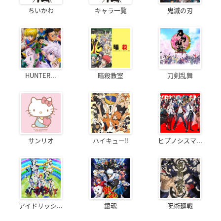
ちいかわ
キャラ一覧
鬼滅の刃
HUNTER...
暗殺教室
刀剣乱舞
サンリオ
ハイキュー!!
ヒプノシスマ...
アイドリッシ...
銀魂
呪術廻戦