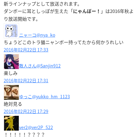
新ラインナップとして放送されます。
ダンボーに耳としっぽが生えた「
」は
2016年秋よ
にゃんぼー！
り放送開始
です。
ニャーコ
@nya_ko
ちょうどこのトラ猫ニャンボー持ってたから何かうれしい
2016年02月22日 17:33
散人さん
@Sanjin912
楽しみ
2016年02月22日 17:31
ゆっこ
@yukko_hm_1123
絶対見る
2016年02月22日 17:29
ver2
@ver2P_522
！！！！！？？？？