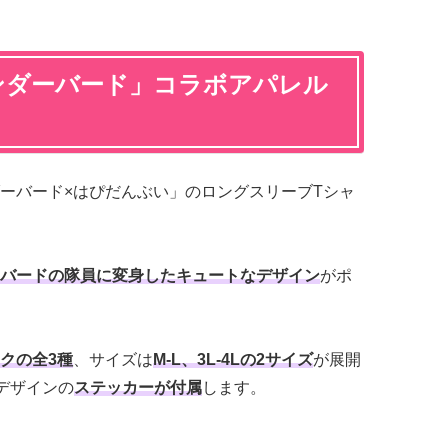
ンダーバード」コラボアパレル
ーバード×はぴだんぶい」のロングスリーブTシャ
バードの隊員に変身したキュートなデザイン
がポ
クの全3種
、サイズは
M-L、3L-4Lの2サイズ
が展開
デザインの
ステッカーが付属
します。