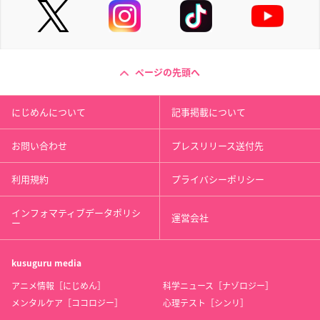
ページの先頭へ
にじめんについて
記事掲載について
お問い合わせ
プレスリリース送付先
利用規約
プライバシーポリシー
インフォマティブデータポリシ
運営会社
ー
kusuguru
media
アニメ情報［にじめん］
科学ニュース［ナゾロジー］
メンタルケア［ココロジー］
心理テスト［シンリ］