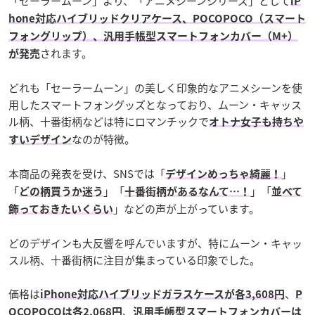
「セーラームーン」より、「アニメシーンシリーズ」として
iP
hone対応ハイブリッドクリアケース、POCOPOCO（スマート
フォングリップ）、汎用手帳型スマートフォンカバー（M+）
されます。
が発売
どれも「セーラームーン」の美しく印象的なアニメシーンを使
用したスマートフォングッズとなっており、ムーン・キャッス
ル柄、十番街柄などは特にロマンチックで
オトナ女子も持ちや
なのが特徴。
すいデザイン
本商品の発表を受け、SNSでは「
」
デザインめっちゃ綺麗！
「
」「
」「
どの柄買うか迷う
十番街柄があるなんて…！
並べて
」などの声が上がっています。
飾っておきたいくらい
どのデザインも大反響を呼んでいますが、特にムーン・キャッ
スル柄、十番街柄に注目が集まっている印象でした。
価格は
、
iPhone対応ハイブリッドガラスケースが各3,608円
P
、
OCOPOCOは各2,068円
汎用手帳型スマートフォンカバーは