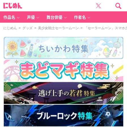
に
じ
め
ん
作品名
声優
舞台俳優
作者名
にじめん
>
グッズ
>
美少女戦士セーラームーン
> 「セーラームーン」スマホ