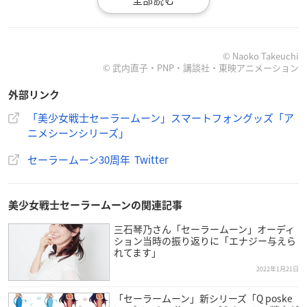
【価格】
・iPhone対応ハイブリッドガラスケース
各3,608円
© Naoko Takeuchi
© 武内直子・PNP・講談社・東映アニメーション
・POCOPOCO
各2,068円
外部リンク
「美少女戦士セーラームーン」スマートフォングッズ「ア
・汎用手帳型スマートフォンカバー
ニメシーンシリーズ」
各4,268円
セーラームーン30周年 Twitter
美少女戦士セーラームーンの関連記事
【更新】『
美少女戦士セーラームーン
』の美しく印象的な
三石琴乃さん「セーラームーン」オーディ
アニメシーンを使用したスマートフォングッズ『アニメシ
ション当時の振り返りに「エナジー与えら
れてます」
ーンシリーズ』が登場します！
https://t.co/jBVINFFEcD
pic.
twitter.com/vdLD8SEbNt
2022年1月21日
— セーラームーン30th公式 (@sailormoon30th_)
January
「セーラームーン」新シリーズ「Q poske
28, 2022