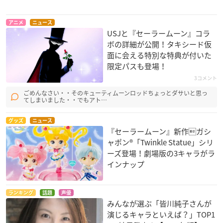
アニメ
ニュース
USJと『セーラームーン』コラ
ボの詳細が公開！タキシード仮
面に会える特別な特典が付いた
限定パスも登場！
3コメント
ごめんなさい・・そのキューティムーンロッドちょっとダサいと思っ
てしまいました・・でもアト…
グッズ
ニュース
『セーラームーン』新作ガシ
ャポン®「Twinkle Statue」シリ
ーズ登場！劇場版の3キャラがラ
インナップ
ランキング
話題
声優
みんなが選ぶ「皆川純子さんが
演じるキャラといえば？」TOP1