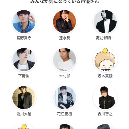
みんなが気になっている声優さん
宮野真守
速水奨
諏訪部順一
下野紘
木村昴
坂本真綾
浪川大輔
花江夏樹
森川智之