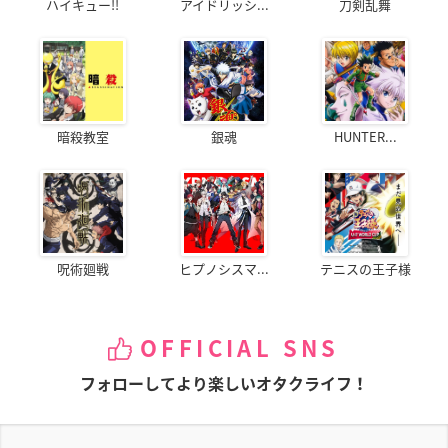
ハイキュー!!
アイドリッシ...
刀剣乱舞
暗殺教室
銀魂
HUNTER...
呪術廻戦
ヒプノシスマ...
テニスの王子様
OFFICIAL SNS
フォローしてより楽しいオタクライフ！