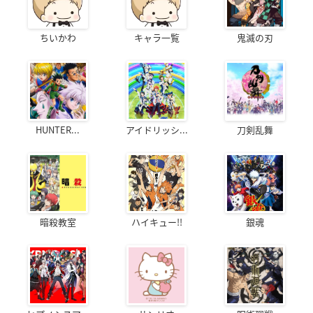
ちいかわ
キャラ一覧
鬼滅の刃
HUNTER...
アイドリッシ...
刀剣乱舞
暗殺教室
ハイキュー!!
銀魂