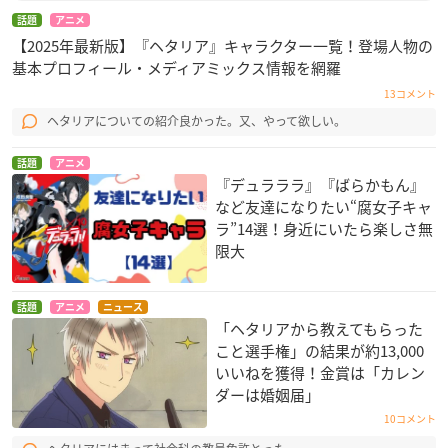
話題
アニメ
【2025年最新版】『ヘタリア』キャラクター一覧！登場人物の
基本プロフィール・メディアミックス情報を網羅
13コメント
ヘタリアについての紹介良かった。又、やって欲しい。
話題
アニメ
『デュラララ』『ばらかもん』
など友達になりたい“腐女子キャ
ラ”14選！身近にいたら楽しさ無
限大
話題
アニメ
ニュース
「ヘタリアから教えてもらった
こと選手権」の結果が約13,000
いいねを獲得！金賞は「カレン
ダーは婚姻届」
10コメント