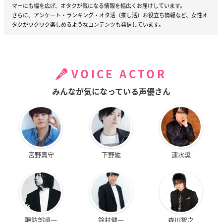
マーにも幅を広げ、オタクが気になる情報を幅広くお届けしています。
さらに、アンケート・ランキング・オタ活（推し活）お役立ち情報など、女性オ
タクがワクワク楽しめるようなコンテンツも発信しています。
VOICE ACTOR
みんなが気になっている声優さん
宮野真守
下野紘
速水奨
諏訪部順一
鈴村健一
森川智之