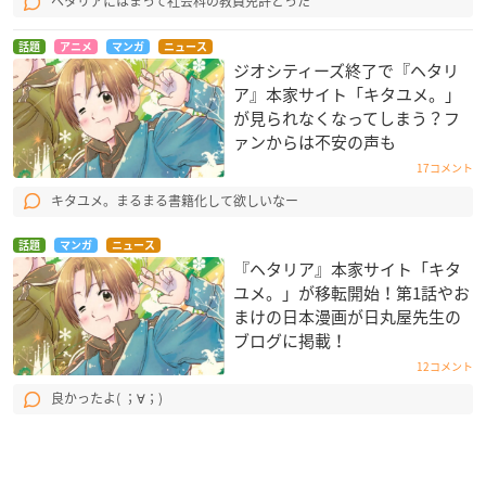
ヘタリアにはまって社会科の教員免許とった
話題
アニメ
マンガ
ニュース
ジオシティーズ終了で『ヘタリ
ア』本家サイト「キタユメ。」
が見られなくなってしまう？フ
ァンからは不安の声も
17コメント
キタユメ。まるまる書籍化して欲しいなー
話題
マンガ
ニュース
『ヘタリア』本家サイト「キタ
ユメ。」が移転開始！第1話やお
まけの日本漫画が日丸屋先生の
ブログに掲載！
12コメント
良かったよ( ；∀；)