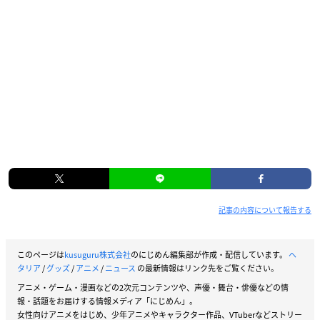
記事の内容について報告する
このページは
kusuguru株式会社
のにじめん編集部が作成・配信しています。
ヘ
タリア
/
グッズ
/
アニメ
/
ニュース
の最新情報はリンク先をご覧ください。
アニメ・ゲーム・漫画などの2次元コンテンツや、声優・舞台・俳優などの情
報・話題をお届けする情報メディア「にじめん」。
女性向けアニメをはじめ、少年アニメやキャラクター作品、VTuberなどストリー