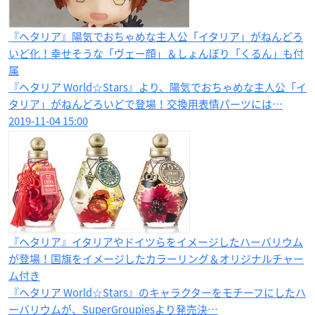
『ヘタリア』陽気でおちゃめな主人公「イタリア」がねんどろ
いど化！幸せそうな「ヴェー顔」＆しょんぼり「くるん」も付
属
『ヘタリア World☆Stars』より、陽気でおちゃめな主人公「イ
タリア」がねんどろいどで登場！交換用表情パーツには…
2019-11-04 15:00
『ヘタリア』イタリアやドイツらをイメージしたハーバリウム
が登場！国旗をイメージしたカラーリング＆オリジナルチャー
ム付き
『ヘタリア World☆Stars』のキャラクターをモチーフにしたハ
ーバリウムが、SuperGroupiesより発売決…