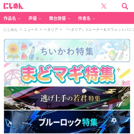
に
じ
め
ん
作品名
声優
舞台俳優
作者名
にじめん
>
ニュース
>
ヘタリア
> 『ヘタリア』トレーナー＆スウェットパン