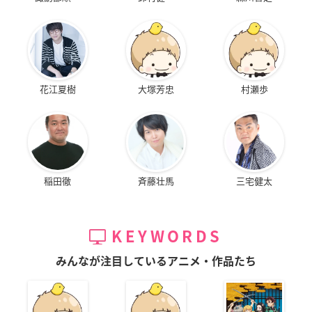
花江夏樹
大塚芳忠
村瀬歩
稲田徹
斉藤壮馬
三宅健太
KEYWORDS
みんなが注目しているアニメ・作品たち