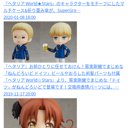
『ヘタリア World★Stars』のキャラクターをモチーフにしたマ
ルチケース&折り畳み傘が、SuperGro…
2020-01-08 18:00
『ヘタリア』お前ひとりに任せておけん！質実剛健でまじめな
「ねんどろいど ドイツ」ビールやおろした前髪パーツも付属
『ヘタリア World☆Stars』より、質実剛健でまじめな「ドイ
ツ」がねんどろいどで登場です！交換用表情パーツには、…
2019-11-17 20:00