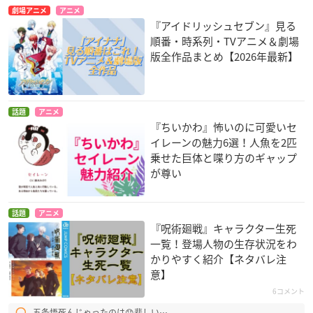
劇場アニメ
アニメ
『アイドリッシュセブン』見る
順番・時系列・TVアニメ＆劇場
版全作品まとめ【2026年最新】
話題
アニメ
『ちいかわ』怖いのに可愛いセ
イレーンの魅力6選！人魚を2匹
乗せた巨体と喋り方のギャップ
が尊い
話題
アニメ
『呪術廻戦』キャラクター生死
一覧！登場人物の生存状況をわ
かりやすく紹介【ネタバレ注
意】
6コメント
五条悟死んじゃったのは😞悲しい⋯