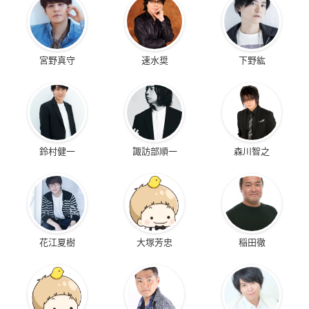
宮野真守
速水奨
下野紘
鈴村健一
諏訪部順一
森川智之
花江夏樹
大塚芳忠
稲田徹