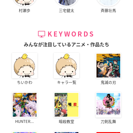
村瀬歩
三宅健太
斉藤壮馬
KEYWORDS
みんなが注目しているアニメ・作品たち
ちいかわ
キャラ一覧
鬼滅の刃
HUNTER...
暗殺教室
刀剣乱舞