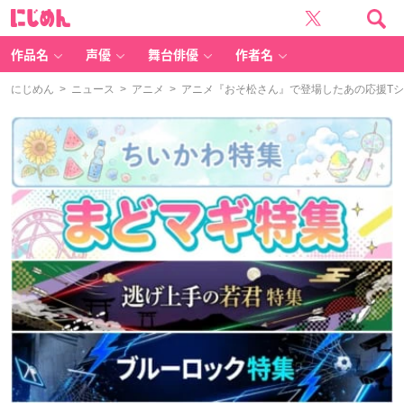
に
じ
め
ん
作品名
声優
舞台俳優
作者名
にじめん
>
ニュース
>
アニメ
> アニメ『おそ松さん』で登場したあの応援Tシャ