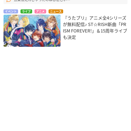
イベント
ライブ
アニメ
ニュース
『うたプリ』アニメ全4シリーズ
が無料配信♪ ST☆RISH新曲「PR
ISM FOREVER!」＆15周年ライブ
も決定