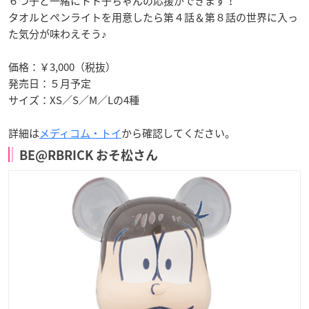
６つ子と一緒にトト子ちゃんの応援ができます！
タオルとペンライトを用意したら第４話＆第８話の世界に入っ
た気分が味わえそう♪
価格：￥3,000（税抜）
発売日：５月予定
サイズ：XS／S／M／Lの4種
詳細は
メディコム・トイ
から確認してください。
BE@RBRICK おそ松さん