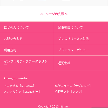
ページの先頭へ
にじめんについて
記事掲載について
お問い合わせ
プレスリリース送付先
利用規約
プライバシーポリシー
インフォマティブデータポリシ
運営会社
ー
kusuguru
media
アニメ情報［にじめん］
科学ニュース［ナゾロジー］
メンタルケア［ココロジー］
心理テスト［シンリ］
Copyright 2013 nijimen.