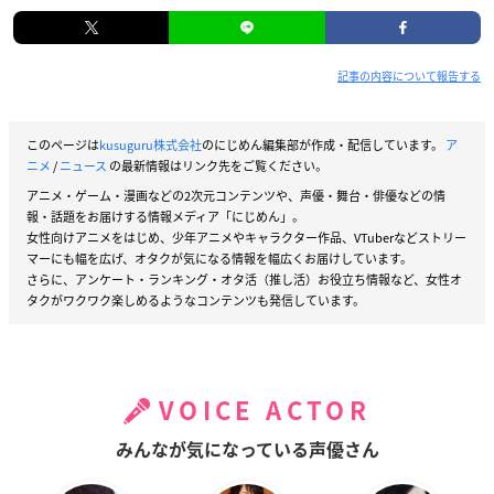
記事の内容について報告する
このページは
kusuguru株式会社
のにじめん編集部が作成・配信しています。
ア
ニメ
/
ニュース
の最新情報はリンク先をご覧ください。
アニメ・ゲーム・漫画などの2次元コンテンツや、声優・舞台・俳優などの情
報・話題をお届けする情報メディア「にじめん」。
女性向けアニメをはじめ、少年アニメやキャラクター作品、VTuberなどストリー
マーにも幅を広げ、オタクが気になる情報を幅広くお届けしています。
さらに、アンケート・ランキング・オタ活（推し活）お役立ち情報など、女性オ
タクがワクワク楽しめるようなコンテンツも発信しています。
VOICE ACTOR
みんなが気になっている声優さん