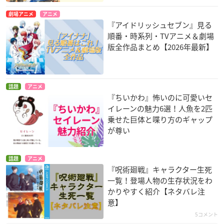
劇場アニメ
アニメ
『アイドリッシュセブン』見る
順番・時系列・TVアニメ＆劇場
版全作品まとめ【2026年最新】
話題
アニメ
『ちいかわ』怖いのに可愛いセ
イレーンの魅力6選！人魚を2匹
乗せた巨体と喋り方のギャップ
が尊い
話題
アニメ
『呪術廻戦』キャラクター生死
一覧！登場人物の生存状況をわ
かりやすく紹介【ネタバレ注
意】
5コメント