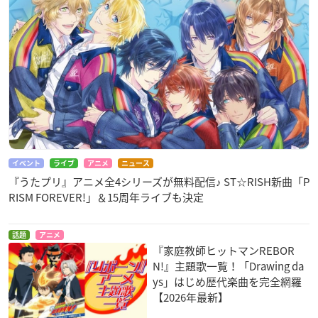
イベント
ライブ
アニメ
ニュース
『うたプリ』アニメ全4シリーズが無料配信♪ ST☆RISH新曲「P
RISM FOREVER!」＆15周年ライブも決定
話題
アニメ
『家庭教師ヒットマンREBOR
N!』主題歌一覧！「Drawing da
ys」はじめ歴代楽曲を完全網羅
【2026年最新】