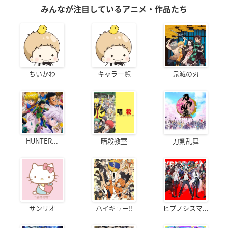
みんなが注目しているアニメ・作品たち
ちいかわ
キャラ一覧
鬼滅の刃
HUNTER...
暗殺教室
刀剣乱舞
サンリオ
ハイキュー!!
ヒプノシスマ...