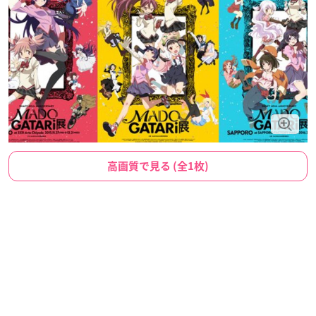
高画質で見る (全1枚)