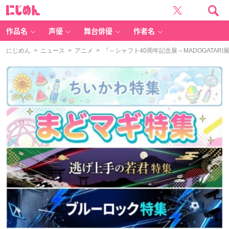
に
じ
め
ん
作品名
声優
舞台俳優
作者名
にじめん
>
ニュース
>
アニメ
> 『～シャフト40周年記念展～MADOGATAR