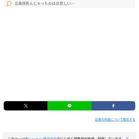
五条悟死んじゃったのは😞悲しい⋯
記事の内容について報告する
このページは
kusuguru株式会社
のにじめん編集部が作成・配信しています。
ア