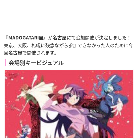
『
』が
にて追加開催が決定しました！
MADOGATARI展
名古屋
東京、大阪、札幌
に残念ながら参加できなかった人のために今
回
で開催されます。
名古屋
会場別キービジュアル