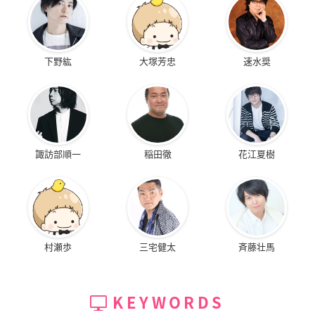
下野紘
大塚芳忠
速水奨
諏訪部順一
稲田徹
花江夏樹
村瀬歩
三宅健太
斉藤壮馬
KEYWORDS