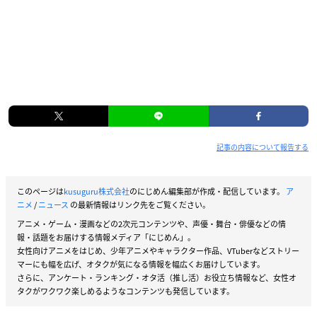
記事の内容について報告する
このページは
kusuguru株式会社
のにじめん編集部が作成・配信しています。
ア
ニメ
/
ニュース
の最新情報はリンク先をご覧ください。
アニメ・ゲーム・漫画などの2次元コンテンツや、声優・舞台・俳優などの情
報・話題をお届けする情報メディア「にじめん」。
女性向けアニメをはじめ、少年アニメやキャラクター作品、VTuberなどストリー
マーにも幅を広げ、オタクが気になる情報を幅広くお届けしています。
さらに、アンケート・ランキング・オタ活（推し活）お役立ち情報など、女性オ
タクがワクワク楽しめるようなコンテンツも発信しています。