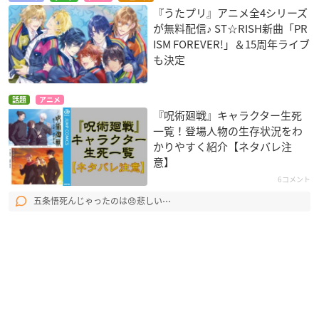
『うたプリ』アニメ全4シリーズ
が無料配信♪ ST☆RISH新曲「PR
ISM FOREVER!」＆15周年ライブ
も決定
話題
アニメ
『呪術廻戦』キャラクター生死
一覧！登場人物の生存状況をわ
かりやすく紹介【ネタバレ注
意】
6コメント
五条悟死んじゃったのは😞悲しい⋯