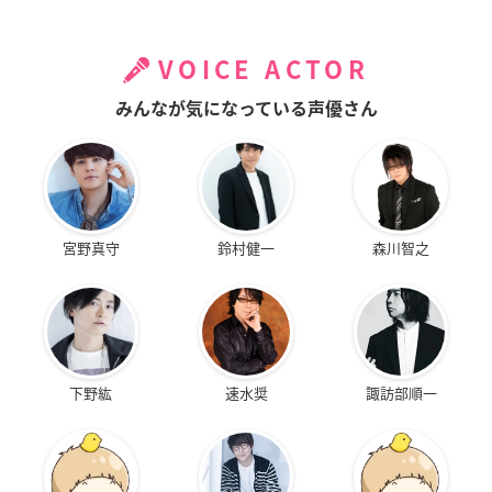
VOICE ACTOR
みんなが気になっている声優さん
宮野真守
鈴村健一
森川智之
下野紘
速水奨
諏訪部順一