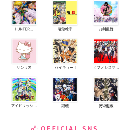
HUNTER...
暗殺教室
刀剣乱舞
サンリオ
ハイキュー!!
ヒプノシスマ...
アイドリッシ...
銀魂
呪術廻戦
OFFICIAL SNS