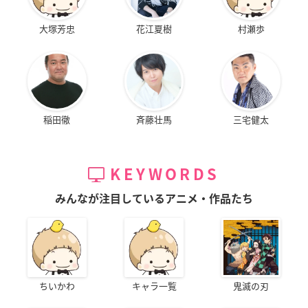
大塚芳忠
花江夏樹
村瀬歩
稲田徹
斉藤壮馬
三宅健太
KEYWORDS
みんなが注目しているアニメ・作品たち
ちいかわ
キャラ一覧
鬼滅の刃