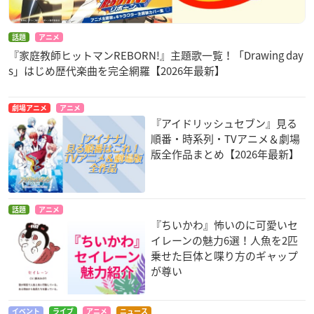
話題
アニメ
『家庭教師ヒットマンREBORN!』主題歌一覧！「Drawing day
s」はじめ歴代楽曲を完全網羅【2026年最新】
劇場アニメ
アニメ
『アイドリッシュセブン』見る
順番・時系列・TVアニメ＆劇場
版全作品まとめ【2026年最新】
話題
アニメ
『ちいかわ』怖いのに可愛いセ
イレーンの魅力6選！人魚を2匹
乗せた巨体と喋り方のギャップ
が尊い
イベント
ライブ
アニメ
ニュース