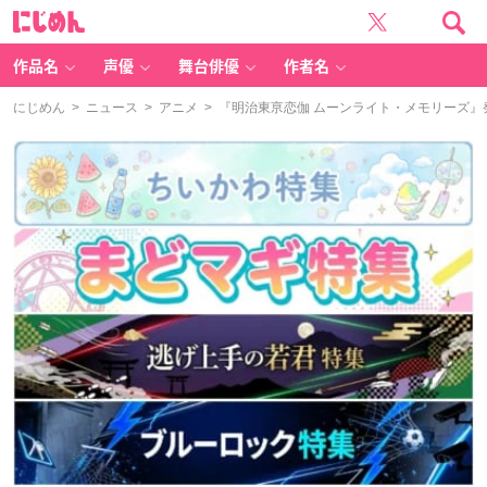
に
じ
め
ん
作品名
声優
舞台俳優
作者名
にじめん
>
ニュース
>
アニメ
> 『明治東亰恋伽 ムーンライト・メモリーズ