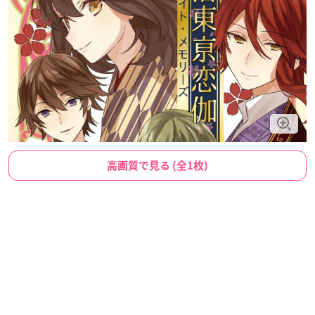
高画質で見る (全1枚)