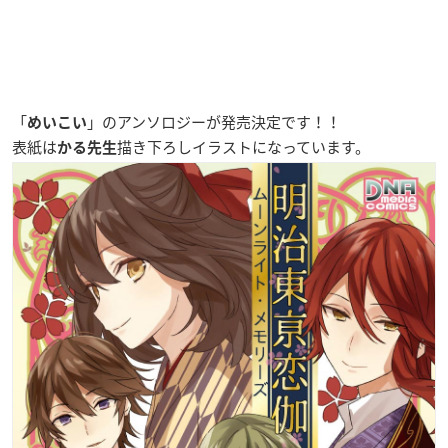
「
」の
アンソロジー
が発売決定です！！
めいこい
表紙は
描き下ろしイラストになっています。
かる先生