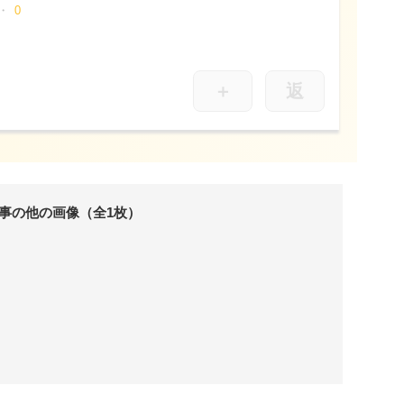
0
＋
返
事の他の画像（全1枚）