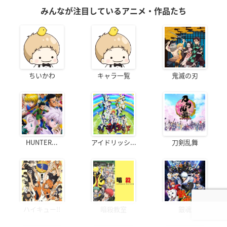
みんなが注目しているアニメ・作品たち
ちいかわ
キャラ一覧
鬼滅の刃
HUNTER...
アイドリッシ...
刀剣乱舞
ハイキュー!!
暗殺教室
銀魂