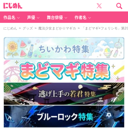
に
じ
め
ん
作品名
声優
舞台俳優
作者名
にじめん
>
グッズ
>
魔法少女まどか☆マギカ
> 「まどマギ×フェリシモ」第