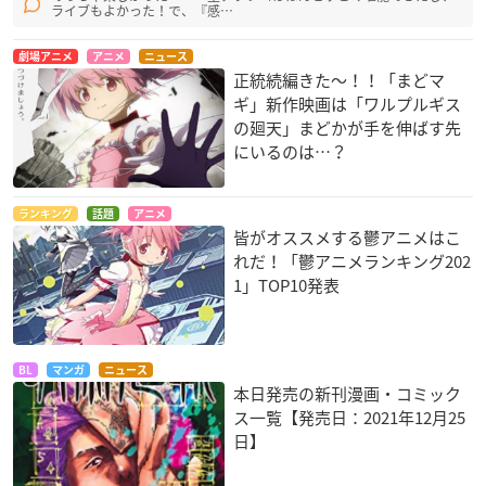
ライブもよかった！で、『感…
劇場アニメ
アニメ
ニュース
正統続編きた〜！！「まどマ
ギ」新作映画は「ワルプルギス
の廻天」まどかが手を伸ばす先
にいるのは…？
ランキング
話題
アニメ
皆がオススメする鬱アニメはこ
れだ！「鬱アニメランキング202
1」TOP10発表
BL
マンガ
ニュース
本日発売の新刊漫画・コミック
ス一覧【発売日：2021年12月25
日】