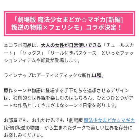
「劇場版 魔法少女まどか☆マギカ[新編]
叛逆の物語×フェリシモ」コラボ決定！
本コラボ商品は、
「チュールスカ
大人の女性が日常使いできる
ート」「ソックス」「リール付きパスケース」といったファッ
ションアイテムや雑貨が登場します。
ラインナップはアーティスティックな新作
。
11種
原作シーンや物語に登場する手下たちを連想させるデザイン
は、独創的な世界観を楽しむのはもちろん、ひとつひとつがア
ートな作品としてさまざまなシーンで日常を彩ります。
お部屋でも、お出かけ先でも「劇場版
魔法少女まどか☆マギカ
[新編]叛逆の物語」から生まれたダークで美しい世界を存分に
お楽しみください。