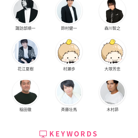
諏訪部順一
鈴村健一
森川智之
花江夏樹
村瀬歩
大塚芳忠
稲田徹
斉藤壮馬
木村昴
KEYWORDS