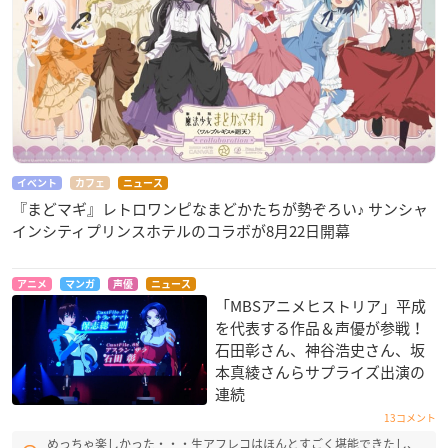
イベント
カフェ
ニュース
『まどマギ』レトロワンピなまどかたちが勢ぞろい♪ サンシャ
インシティプリンスホテルのコラボが8月22日開幕
アニメ
マンガ
声優
ニュース
「MBSアニメヒストリア」平成
を代表する作品＆声優が参戦！
石田彰さん、神谷浩史さん、坂
本真綾さんらサプライズ出演の
連続
13コメント
めっちゃ楽しかった・・・生アフレコはほんとすごく堪能できたし、