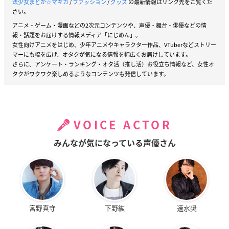
法少女まどか☆マギカ
/
ファッション
/
グッズ
の最新情報はリンク先をご覧くだ
さい。
アニメ・ゲーム・漫画などの2次元コンテンツや、声優・舞台・俳優などの情
報・話題をお届けする情報メディア「にじめん」。
女性向けアニメをはじめ、少年アニメやキャラクター作品、VTuberなどストリー
マーにも幅を広げ、オタクが気になる情報を幅広くお届けしています。
さらに、アンケート・ランキング・オタ活（推し活）お役立ち情報など、女性オ
タクがワクワク楽しめるようなコンテンツも発信しています。
VOICE ACTOR
みんなが気になっている声優さん
宮野真守
下野紘
速水奨