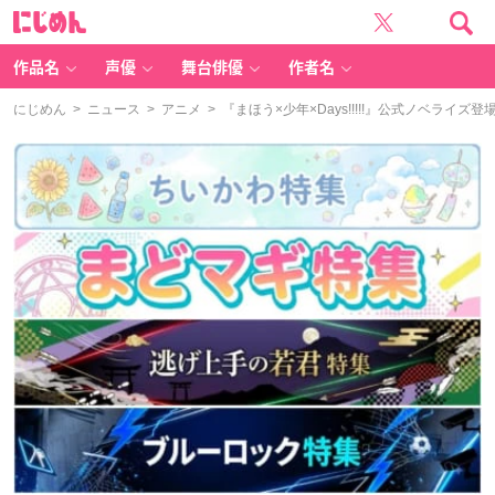
に
じ
め
ん
作品名
声優
舞台俳優
作者名
にじめん
>
ニュース
>
アニメ
> 『まほう×少年×Days!!!!!』公式ノベライ