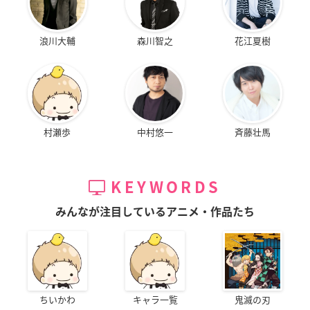
浪川大輔
森川智之
花江夏樹
村瀬歩
中村悠一
斉藤壮馬
KEYWORDS
みんなが注目しているアニメ・作品たち
ちいかわ
キャラ一覧
鬼滅の刃