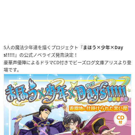
5人の魔法少年達を描くプロジェクト『
まほう×少年×Day
』の公式ノベライズ発売決定！
s!!!!!
豪華声優陣によるドラマCD付きでビーズログ文庫アリスより登
場です。