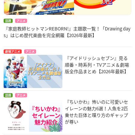
話題
アニメ
『家庭教師ヒットマンREBORN!』主題歌一覧！「Drawing day
s」はじめ歴代楽曲を完全網羅【2026年最新】
劇場アニメ
アニメ
『アイドリッシュセブン』見る
順番・時系列・TVアニメ＆劇場
版全作品まとめ【2026年最新】
話題
アニメ
『ちいかわ』怖いのに可愛いセ
イレーンの魅力6選！人魚を2匹
乗せた巨体と喋り方のギャップ
が尊い