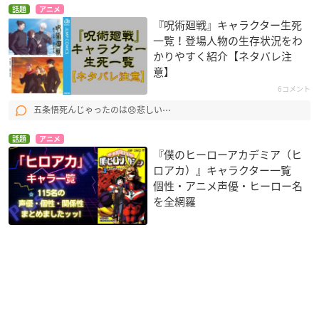
話題
アニメ
『呪術廻戦』キャラクター生死
一覧！登場人物の生存状況をわ
かりやすく紹介【ネタバレ注
意】
6コメント
五条悟死んじゃったのは😞悲しい⋯
話題
アニメ
『僕のヒーローアカデミア（ヒ
ロアカ）』キャラクター一覧
個性・アニメ声優・ヒーロー名
を全網羅