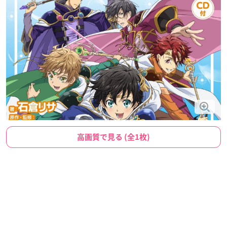
高画質で見る (全1枚)