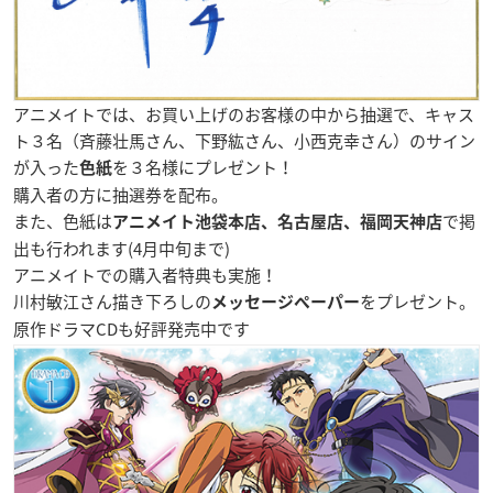
アニメイトでは、お買い上げのお客様の中から抽選で、キャス
ト３名（斉藤壮馬さん、下野紘さん、小西克幸さん）のサイン
が入った
を３名様にプレゼント！
色紙
購入者の方に抽選券を配布。
また、色紙は
で掲
アニメイト池袋本店、名古屋店、福岡天神店
出も行われます(4月中旬まで)
アニメイトでの購入者特典も実施！
川村敏江さん描き下ろしの
をプレゼント。
メッセージペーパー
原作ドラマCDも好評発売中です