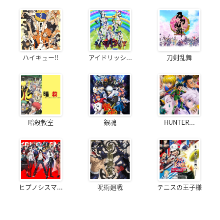
ハイキュー!!
アイドリッシ...
刀剣乱舞
暗殺教室
銀魂
HUNTER...
ヒプノシスマ...
呪術廻戦
テニスの王子様