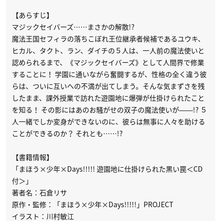
【あらすじ】
マジックセイバーズ……まさかの解散!?
魔法王国セフィラの落ちこぼれ王位継承者候補であるユウキ、
ヒカル、タクト、ラン、ダイチの５人は、一人前の魔法使いと
認められるまで、《マジックセイバーズ》として人間界で修業
することに！ 学園に通いながら奮闘するが、性格の全く違う彼
らは、ついに互いへの不満が出てしまう。そんな気まずさを残
したまま、課外授業で訪れた遊園地に爆弾が仕掛けられたこと
を知る！ その影にはあのお騒がせの双子の魔法使いが――!? ５
人一緒でしか変身ができないのに、彼らは無事に人々を助ける
ことができるのか？ それとも……!?
【書籍情報】
「まほう×少年×Days!!!!! 遊園地に仕掛けられた黒い罠＜CD
付＞」
著者名：石倉リサ
原作・監修：「まほう×少年×Days!!!!!」PROJECT
イラスト：川村敏江