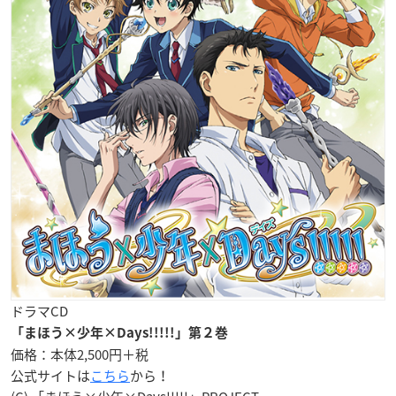
ドラマCD
「まほう×少年×Days!!!!!」第２巻
価格：本体2,500円＋税
公式サイトは
こちら
から！