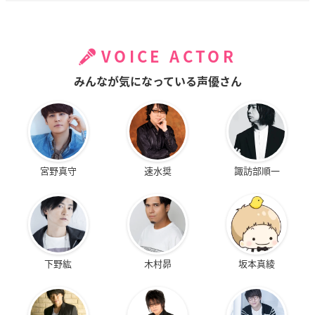
VOICE ACTOR
みんなが気になっている声優さん
宮野真守
速水奨
諏訪部順一
下野紘
木村昴
坂本真綾