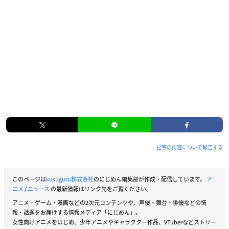
記事の内容について報告する
このページは
kusuguru株式会社
のにじめん編集部が作成・配信しています。
ア
ニメ
/
ニュース
の最新情報はリンク先をご覧ください。
アニメ・ゲーム・漫画などの2次元コンテンツや、声優・舞台・俳優などの情
報・話題をお届けする情報メディア「にじめん」。
女性向けアニメをはじめ、少年アニメやキャラクター作品、VTuberなどストリー