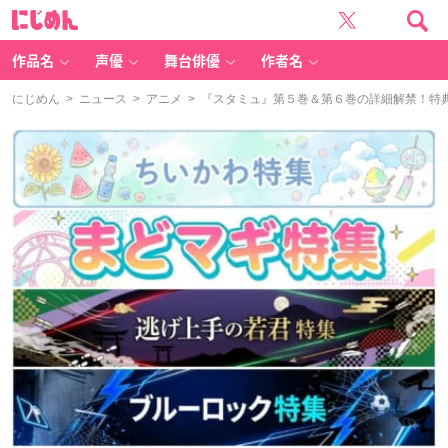
に
じ
め
ん
作品名
声優
舞台俳優
作者名
にじめん
>
ニュース
>
アニメ
> 『スタミュ』第５巻＆第６巻の詳細解禁！特