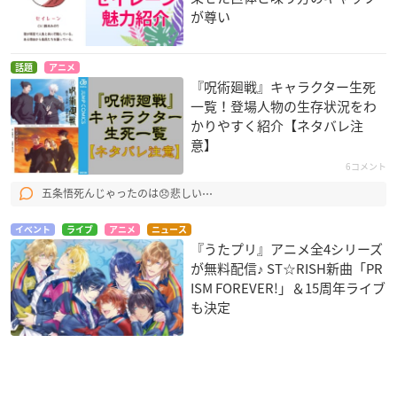
が尊い
話題
アニメ
『呪術廻戦』キャラクター生死
一覧！登場人物の生存状況をわ
かりやすく紹介【ネタバレ注
意】
6コメント
五条悟死んじゃったのは😞悲しい⋯
イベント
ライブ
アニメ
ニュース
『うたプリ』アニメ全4シリーズ
が無料配信♪ ST☆RISH新曲「PR
ISM FOREVER!」＆15周年ライブ
も決定