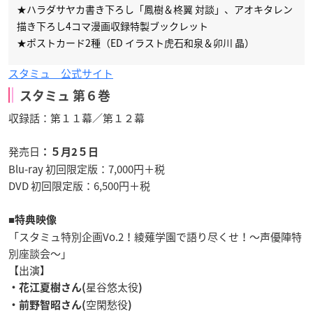
★ハラダサヤカ書き下ろし「鳳樹＆柊翼 対談」、アオキタレン
描き下ろし4コマ漫画収録特製ブックレット
★ポストカード2種（ED イラスト虎石和泉＆卯川 晶）
スタミュ 公式サイト
スタミュ 第６巻
収録話：第１１幕／第１２幕
発売日
：５月2５日
Blu-ray
初回限定版
：7,000円＋税
DVD
初回限定版
：6,500円＋税
■
特典映像
「
スタミュ特別企画Vo.2！綾薙学園で語り尽くせ！～声優陣特
別座談会～
」
【出演】
星谷悠太役
・花江夏樹さん(
)
空閑愁役
・前野智昭さん(
)