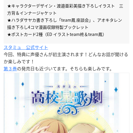
★キャラクターデザイン・渡邉亜彩美描き下ろしイラスト 三
方背＆インナージャケット
★ハラダサヤカ書き下ろし「team鳳 座談会」、アオキタレン
描き下ろし4コマ漫画収録特製ブックレット
★ポストカード2種（ED イラストteam柊＆team鳳）
スタミュ 公式サイト
今回、特典に声優さんが初主演されます！どんなお話が聞ける
か楽しみです！
第３巻
の発売日も近づいてます。そちらも楽しみです。