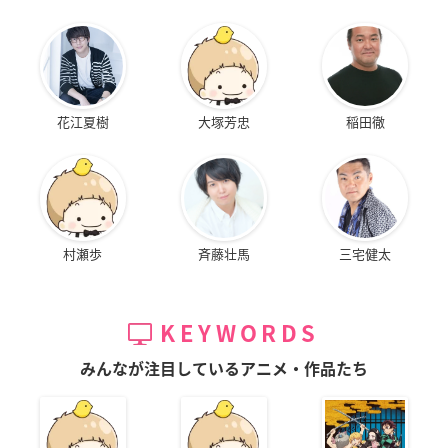
花江夏樹
大塚芳忠
稲田徹
村瀬歩
斉藤壮馬
三宅健太
KEYWORDS
みんなが注目しているアニメ・作品たち