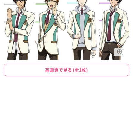
高画質で見る (全1枚)