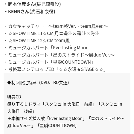
辰己琉唯役
・岡本信彦さん(
)
虎石和泉役
・KENNさん(
)
・カウキャッチャー ～team柊Ver.・team鳳Ver.～
・☆SHOW TIME 11☆CM 月皇遥斗＆遥斗×海斗
・☆SHOW TIME 12☆CM team鳳
・ミュージカルパート「Everlasting Moon」
・ミュージカルパート「星のストライド～鳳duo Ver.～」
・ミュージカルパート「星瞬COUNTDOWN」
・最終幕ノンテロップED「☆☆永遠★STAGE☆☆」
◆初回限定特典（DVD、BD共通）
特典CD
録り下ろしドラマ「スタミュ in 大晦日 前編」「スタミュ in
大晦日 後編」
＋本編サイズ挿入歌「Everlasting Moon」「星のストライド～
鳳duo Ver.～」「星瞬COUNTDOWN」