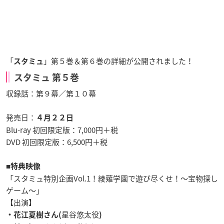
「
」第５巻＆第６巻の詳細が公開されました！
スタミュ
スタミュ 第５巻
収録話：第９幕／第１０幕
発売日：
４月２２日
Blu-ray
初回限定版
：7,000円＋税
DVD
初回限定版
：6,500円＋税
■
特典映像
「
スタミュ特別企画Vol.1！綾薙学園で遊び尽くせ！～宝物探し
ゲーム～
」
【出演】
星谷悠太役
・花江夏樹さん(
)