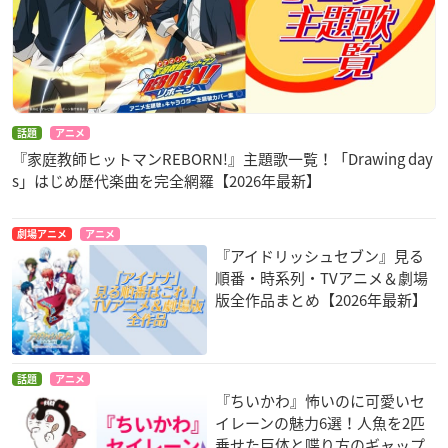
話題
アニメ
『家庭教師ヒットマンREBORN!』主題歌一覧！「Drawing day
s」はじめ歴代楽曲を完全網羅【2026年最新】
劇場アニメ
アニメ
『アイドリッシュセブン』見る
順番・時系列・TVアニメ＆劇場
版全作品まとめ【2026年最新】
話題
アニメ
『ちいかわ』怖いのに可愛いセ
イレーンの魅力6選！人魚を2匹
乗せた巨体と喋り方のギャップ