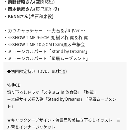
空閑愁役
・前野智昭さん(
)
辰己琉唯役
・岡本信彦さん(
)
虎石和泉役
・KENNさん(
)
・カウキャッチャー ～虎石＆卯川Ver.～
・☆SHOW TIME 9☆CM 鳳 樹×柊 翼＆柊 翼
・☆SHOW TIME 10☆CM team鳳＆華桜会
・ミュージカルパート「Stand by Dreams」
・ミュージカルパート「星屑ムーブメント」
◆初回限定特典（DVD、BD共通）
特典CD
録り下ろしドラマ「スタミュ in 体育祭」「柊翼」
＋本編サイズ挿入歌「Stand by Dreams」「星屑ムーブメン
ト」
★キャラクターデザイン・渡邉亜彩美描き下ろしイラスト 三
方背＆インナージャケット