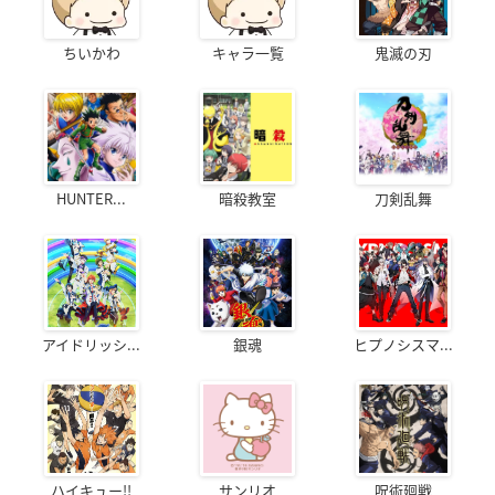
ちいかわ
キャラ一覧
鬼滅の刃
HUNTER...
暗殺教室
刀剣乱舞
アイドリッシ...
銀魂
ヒプノシスマ...
ハイキュー!!
サンリオ
呪術廻戦