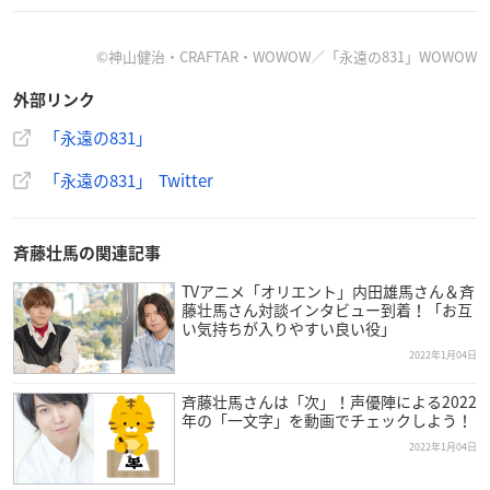
©神山健治・CRAFTAR・WOWOW／「永遠の831」WOWOW
【スタッフ】
監督・脚本：神山健治
外部リンク
アニメーション制作：CRAFTAR
「永遠の831」
【キャスト】
「永遠の831」 Twitter
浅野スズシロウ：
斉藤壮馬
橋本なずな：
M・A・O
亜川芹：
興津和幸
斉藤壮馬の関連記事
アキナ：日笠陽子
TVアニメ「オリエント」内田雄馬さん＆斉
室戸：大塚明夫
藤壮馬さん対談インタビュー到着！「お互
双六：粟津貴嗣
い気持ちが入りやすい良い役」
坂田兄弟（兄）：近藤孝行
2022年1月04日
坂田兄弟（弟）：岩崎諒太
斉藤壮馬さんは「次」！声優陣による2022
ドンキ：山下誠一郎
年の「一文字」を動画でチェックしよう！
各務恭子：五十嵐麗
2022年1月04日
【音楽】