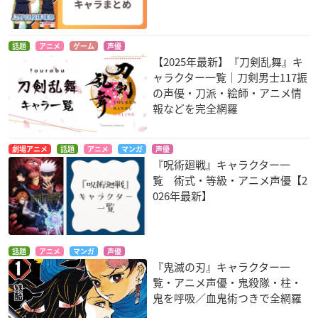
話題
アニメ
ゲーム
声優
【2025年最新】『刀剣乱舞』キ
ャラクター一覧｜刀剣男士117振
の声優・刀派・絵師・アニメ情
報などを完全網羅
劇場アニメ
話題
アニメ
マンガ
声優
『呪術廻戦』キャラクター一
覧 術式・等級・アニメ声優【2
026年最新】
話題
アニメ
マンガ
声優
『鬼滅の刃』キャラクター一
覧・アニメ声優・鬼殺隊・柱・
鬼を呼吸／血鬼術つきで全網羅