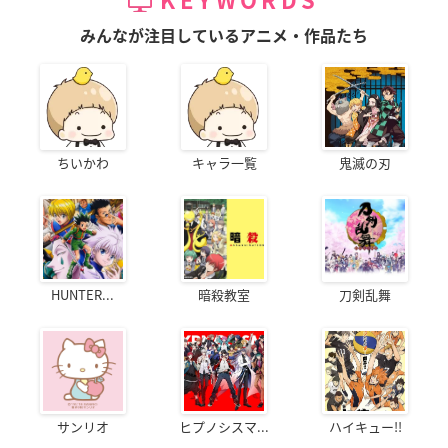
KEYWORDS
みんなが注目しているアニメ・作品たち
ちいかわ
キャラ一覧
鬼滅の刃
HUNTER...
暗殺教室
刀剣乱舞
サンリオ
ヒプノシスマ...
ハイキュー!!