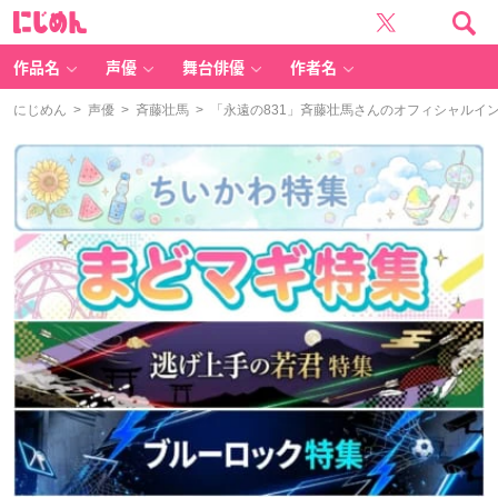
に
じ
め
ん
作品名
声優
舞台俳優
作者名
にじめん
>
声優
>
斉藤壮馬
> 「永遠の831」斉藤壮馬さんのオフィシャルイ