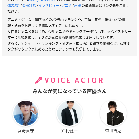
遠の831
/
斉藤壮馬
/
インタビュー
/
アニメ
/
声優
の最新情報はリンク先をご覧く
ださい。
アニメ・ゲーム・漫画などの2次元コンテンツや、声優・舞台・俳優などの情
報・話題をお届けする情報メディア「にじめん」。
女性向けアニメをはじめ、少年アニメやキャラクター作品、VTuberなどストリー
マーにも幅を広げ、オタクが気になる情報を幅広くお届けしています。
さらに、アンケート・ランキング・オタ活（推し活）お役立ち情報など、女性オ
タクがワクワク楽しめるようなコンテンツも発信しています。
VOICE ACTOR
みんなが気になっている声優さん
宮野真守
鈴村健一
森川智之