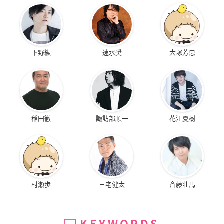
下野紘
速水奨
大塚芳忠
稲田徹
諏訪部順一
花江夏樹
村瀬歩
三宅健太
斉藤壮馬