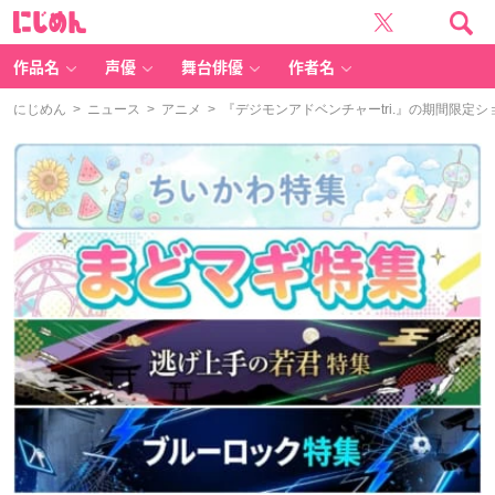
に
じ
め
ん
作品名
声優
舞台俳優
作者名
にじめん
>
ニュース
>
アニメ
> 『デジモンアドベンチャーtri.』の期間限