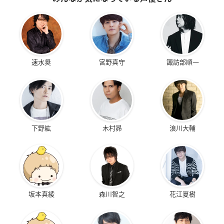
速水奨
宮野真守
諏訪部順一
下野紘
木村昴
浪川大輔
坂本真綾
森川智之
花江夏樹