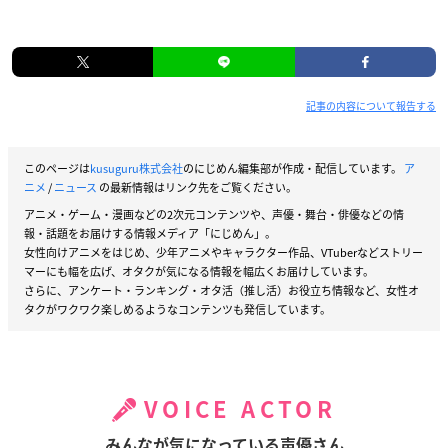
記事の内容について報告する
このページは
kusuguru株式会社
のにじめん編集部が作成・配信しています。
ア
ニメ
/
ニュース
の最新情報はリンク先をご覧ください。
アニメ・ゲーム・漫画などの2次元コンテンツや、声優・舞台・俳優などの情
報・話題をお届けする情報メディア「にじめん」。
女性向けアニメをはじめ、少年アニメやキャラクター作品、VTuberなどストリー
マーにも幅を広げ、オタクが気になる情報を幅広くお届けしています。
さらに、アンケート・ランキング・オタ活（推し活）お役立ち情報など、女性オ
タクがワクワク楽しめるようなコンテンツも発信しています。
VOICE ACTOR
みんなが気になっている声優さん