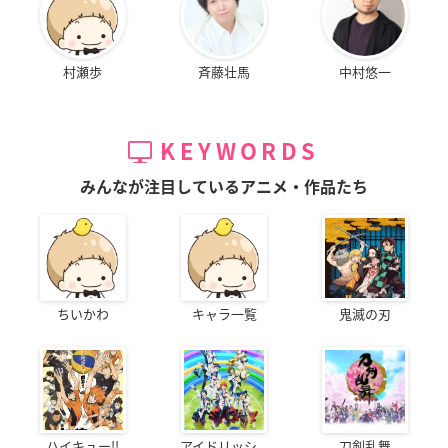
村瀬歩
斉藤壮馬
中村悠一
KEYWORDS
みんなが注目しているアニメ・作品たち
ちいかわ
キャラ一覧
鬼滅の刃
ハイキュー!!
アイドリッシ...
刀剣乱舞