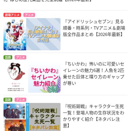
劇場アニメ
アニメ
『アイドリッシュセブン』見る
順番・時系列・TVアニメ＆劇場
版全作品まとめ【2026年最新】
話題
アニメ
『ちいかわ』怖いのに可愛いセ
イレーンの魅力6選！人魚を2匹
乗せた巨体と喋り方のギャップ
が尊い
話題
アニメ
『呪術廻戦』キャラクター生死
一覧！登場人物の生存状況をわ
かりやすく紹介【ネタバレ注
意】