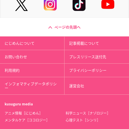
ページの先頭へ
にじめんについて
記事掲載について
お問い合わせ
プレスリリース送付先
利用規約
プライバシーポリシー
インフォマティブデータポリシ
運営会社
ー
kusuguru
media
アニメ情報［にじめん］
科学ニュース［ナゾロジー］
メンタルケア［ココロジー］
心理テスト［シンリ］