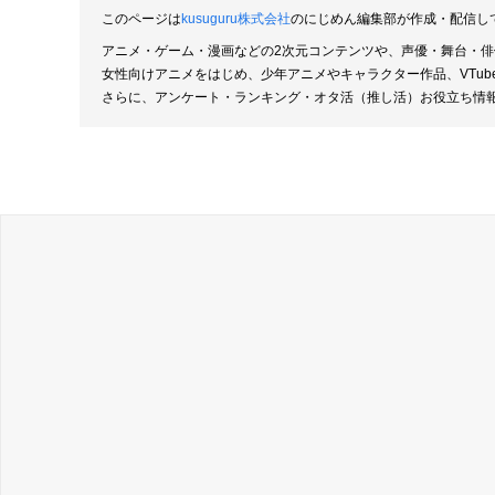
このページは
kusuguru株式会社
のにじめん編集部が作成・配信し
アニメ・ゲーム・漫画などの2次元コンテンツや、声優・舞台・
女性向けアニメをはじめ、少年アニメやキャラクター作品、VTu
さらに、アンケート・ランキング・オタ活（推し活）お役立ち情