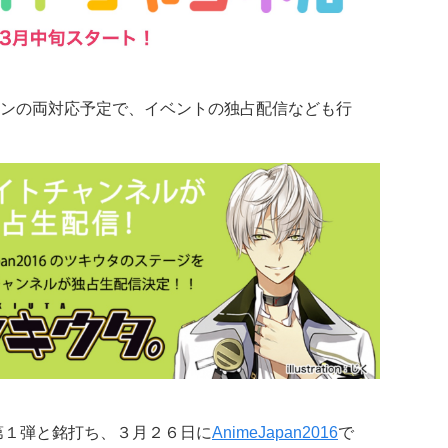
ンの両対応予定で、イベントの独占配信なども行
第１弾
と銘打ち、３月２６日に
AnimeJapan2016
で