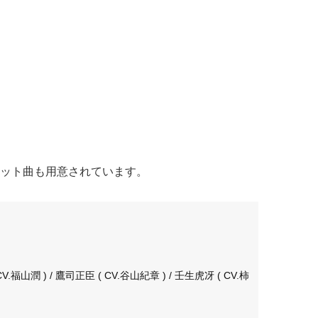
ット曲も用意されています。
V.福山潤 ) / 鷹司正臣 ( CV.谷山紀章 ) / 壬生虎冴 ( CV.柿