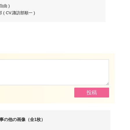
野自由 )
( CV.諏訪部順一 )
事の他の画像（全1枚）