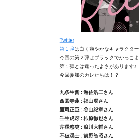
Twitter
第１弾
は白く爽やかなキャラクター
今回の第２弾はブラックでかっこよ
第１弾とは違ったよさがあります♪
今回参加のカレたちは！？
九条生晋 : 遊佐浩二さん
西園寺蓮 : 福山潤さん
鷹司正臣 : 谷山紀章さん
壬生虎冴 : 柿原徹也さん
芹澤悠吏 : 浪川大輔さん
不破渓士 : 前野智昭さん