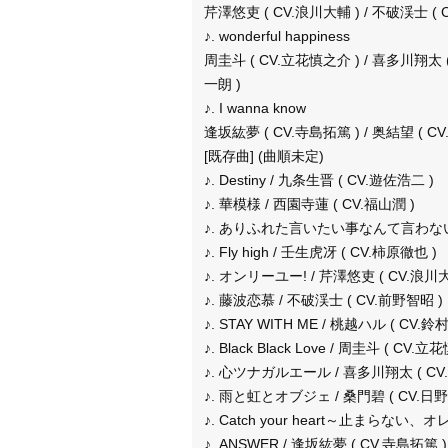
芹澤悠吏 ( CV.浪川大輔 ) / 不破渓士 ( 
♪. wonderful happiness
周圭斗 ( CV.立花慎之介 ) / 喜多川翔太 ( C
一朗 )
♪. I wanna know
逢坂紘夢 ( CV.寺島拓篤 ) / 奥結望 ( C
[既存曲] (曲順未定)
♪. Destiny / 九条生晋 ( CV.遊佐浩二 )
♪. 華模様 / 西園寺蓮 ( CV.福山潤 )
♪. ありふれた言いたい事なんて言わないよ 
♪. Fly high / 壬生虎冴 ( CV.柿原徹也 )
♪. オンリーユー! / 芹澤悠吏 ( CV.浪川大
♪. 藤波恋慕 / 不破渓士 ( CV.前野智昭 )
♪. STAY WITH ME / 桃越ハル ( CV.鈴
♪. Black Black Love / 周圭斗 ( CV.
♪. 心ツナガルエール / 喜多川翔太 ( CV.
♪. 雨と虹とオブジェ / 桑門碧 ( CV.日野
♪. Catch your heart～止まらない、
♪. ANSWER / 逢坂紘夢 ( CV.寺島拓篤 )