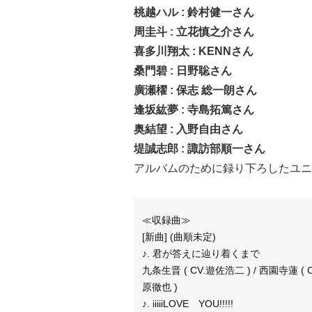
桃越ハル : 鈴村健一さん
周圭斗 : 立花慎之介さん
喜多川翔太 : KENNさん
桑門碧 : 日野聡さん
廣瀬櫂 : 保志 総一朗さん
逢坂紘夢 : 寺島拓篤さん
奥結望 : 入野自由さん
堤誠志郎 : 諏訪部順一さん
アルバムのために録り下ろしたユニ
≪収録曲≫
[新曲] (曲順未定)
♪. 君が答えに辿り着くまで
九条生晋 ( CV.遊佐浩二 ) / 西園寺蓮 ( C
原徹也 )
♪. iiiiiLOVE YOU!!!!!