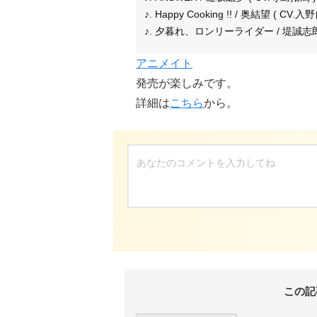
♪. Happy Cooking !! / 奥結望 ( CV.入
♪. 夕暮れ、ロンリーライダー / 堤誠志郎 
アニメイト
発売が楽しみです。
詳細は
こちら
から。
この記