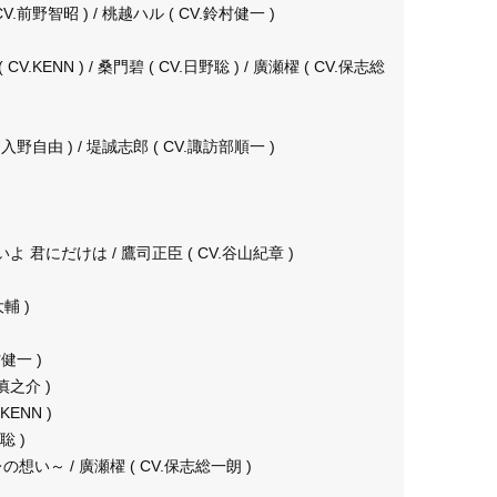
CV.前野智昭 ) / 桃越ハル ( CV.鈴村健一 )
V.KENN ) / 桑門碧 ( CV.日野聡 ) / 廣瀬櫂 ( CV.保志総
V.入野自由 ) / 堤誠志郎 ( CV.諏訪部順一 )
君にだけは / 鷹司正臣 ( CV.谷山紀章 )
輔 )
村健一 )
立花慎之介 )
KENN )
聡 )
オレの想い～ / 廣瀬櫂 ( CV.保志総一朗 )