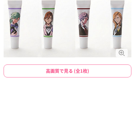
高画質で見る (全1枚)