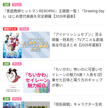
話題
アニメ
『家庭教師ヒットマンREBORN!』主題歌一覧！「Drawing day
s」はじめ歴代楽曲を完全網羅【2026年最新】
劇場アニメ
アニメ
『アイドリッシュセブン』見る
順番・時系列・TVアニメ＆劇場
版全作品まとめ【2026年最新】
話題
アニメ
『ちいかわ』怖いのに可愛いセ
イレーンの魅力6選！人魚を2匹
乗せた巨体と喋り方のギャップ
が尊い
話題
アニメ
『呪術廻戦』キャラクター生死