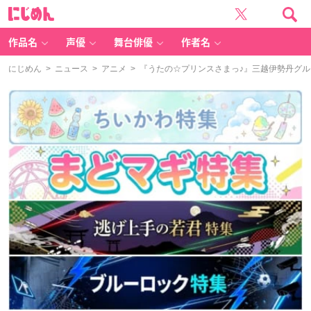
に
じ
め
ん
作品名
声優
舞台俳優
作者名
にじめん
>
ニュース
>
アニメ
> 『うたの☆プリンスさまっ♪』三越伊勢丹グ