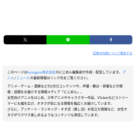
記事の内容について報告する
このページは
kusuguru株式会社
のにじめん編集部が作成・配信しています。
ア
ニメ
/
ニュース
の最新情報はリンク先をご覧ください。
アニメ・ゲーム・漫画などの2次元コンテンツや、声優・舞台・俳優などの情
報・話題をお届けする情報メディア「にじめん」。
女性向けアニメをはじめ、少年アニメやキャラクター作品、VTuberなどストリー
マーにも幅を広げ、オタクが気になる情報を幅広くお届けしています。
さらに、アンケート・ランキング・オタ活（推し活）お役立ち情報など、女性オ
タクがワクワク楽しめるようなコンテンツも発信しています。