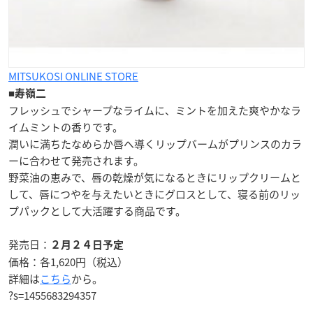
MITSUKOSI ONLINE STORE
■
寿嶺二
フレッシュでシャープなライムに、ミントを加えた爽やかな
ラ
イムミントの香り
です。
潤いに満ちたなめらか唇へ導くリップバームがプリンスのカラ
ーに合わせて発売されます。
野菜油の恵みで、唇の乾燥が気になるときにリップクリームと
して、唇につやを与えたいときにグロスとして、寝る前のリッ
プパックとして大活躍する商品です。
発売日：
２月２４日予定
価格：各1,620円（税込）
詳細は
こちら
から。
?s=1455683294357