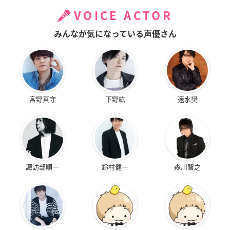
VOICE ACTOR
みんなが気になっている声優さん
宮野真守
下野紘
速水奨
諏訪部順一
鈴村健一
森川智之