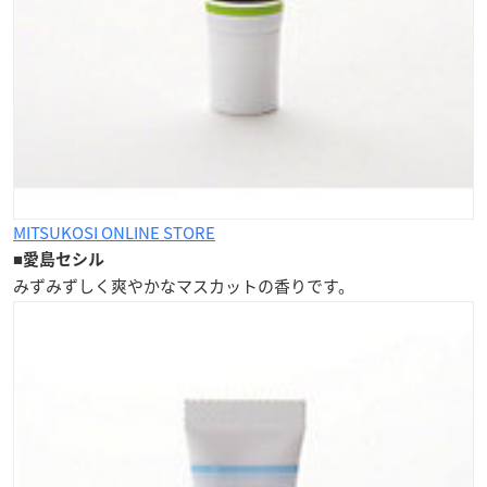
MITSUKOSI ONLINE STORE
■
愛島セシル
みずみずしく爽やかな
マスカットの香り
です。