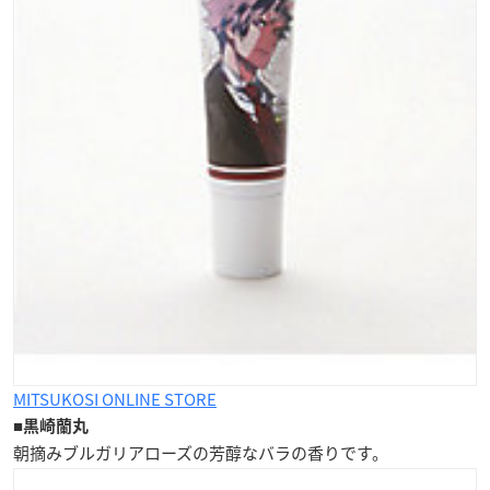
MITSUKOSI ONLINE STORE
■
黒崎蘭丸
朝摘みブルガリアローズの芳醇な
バラの香り
です。