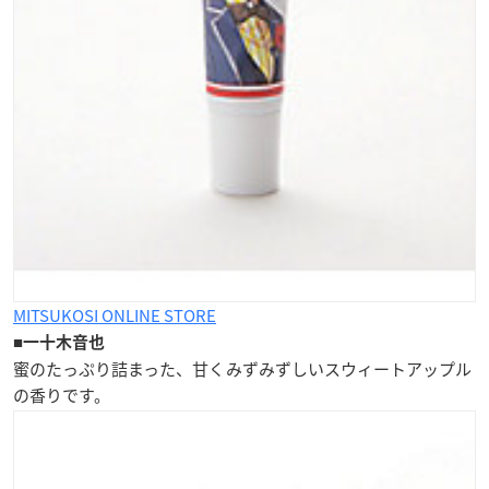
MITSUKOSI ONLINE STORE
■
一十木音也
蜜のたっぷり詰まった、甘くみずみずしい
スウィートアップル
の香り
です。