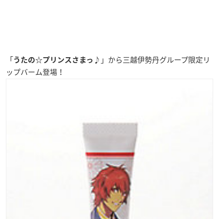
「
」から
三越伊勢丹グループ限定
リ
うたの☆プリンスさまっ♪
ップバーム登場！