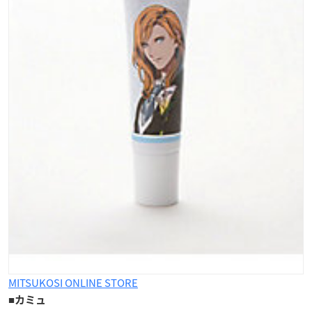
MITSUKOSI ONLINE STORE
■
カミュ