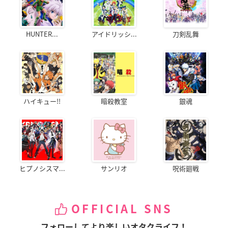
HUNTER...
アイドリッシ...
刀剣乱舞
ハイキュー!!
暗殺教室
銀魂
ヒプノシスマ...
サンリオ
呪術廻戦
OFFICIAL SNS
フォローしてより楽しいオタクライフ！