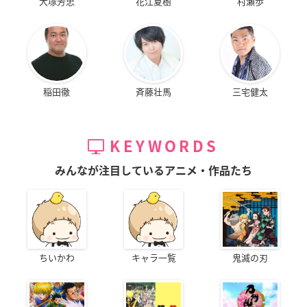
大塚芳忠
花江夏樹
村瀬歩
稲田徹
斉藤壮馬
三宅健太
KEYWORDS
みんなが注目しているアニメ・作品たち
ちいかわ
キャラ一覧
鬼滅の刃