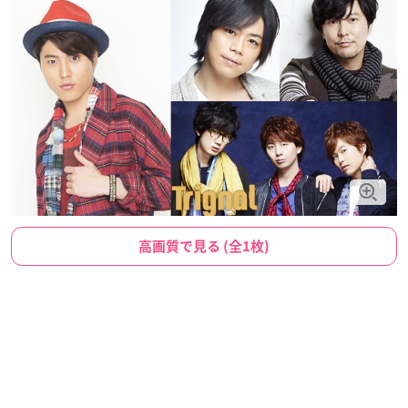
高画質で見る (全1枚)