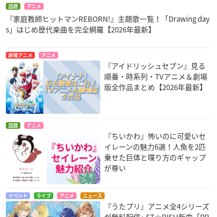
話題
アニメ
『家庭教師ヒットマンREBORN!』主題歌一覧！「Drawing day
s」はじめ歴代楽曲を完全網羅【2026年最新】
劇場アニメ
アニメ
『アイドリッシュセブン』見る
順番・時系列・TVアニメ＆劇場
版全作品まとめ【2026年最新】
話題
アニメ
『ちいかわ』怖いのに可愛いセ
イレーンの魅力6選！人魚を2匹
乗せた巨体と喋り方のギャップ
が尊い
イベント
ライブ
アニメ
ニュース
『うたプリ』アニメ全4シリーズ
が無料配信♪ ST☆RISH新曲「PR