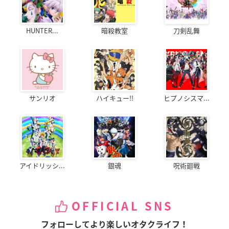
HUNTER...
暗殺教室
刀剣乱舞
サンリオ
ハイキュー!!
ヒプノシスマ...
アイドリッシ...
銀魂
呪術廻戦
OFFICIAL SNS
フォローしてより楽しいオタクライフ！