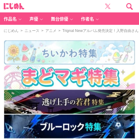
に
じ
め
ん
作品名
声優
舞台俳優
作者名
にじめん
>
ニュース
>
アニメ
> Trignal Newアルバム発売決定！入野自由さ