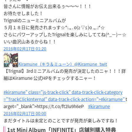
皆さんに情報がお伝え出来るぅ〜〜〜！！！
お待たせしました！
Trignalのニューミニアルバムが
５月１８日に発売されまっす☆*:.｡. o(≧▽≦)o .｡.:*☆
さらにパワーアップしたTrignalを楽しみにしててね(^_−)−☆
いい曲沢山あるからね！！
2016年02月17日 01:20
Kiramune（キラ＆ミューン）
@Kiramune_twit
【Trignal】3rdミニアルバムの発売が決定したのニャ！！！詳
細はKiramune 公式HPをチェックするニャー！
#kiramune” class=”js-track-click” data-track-click-category
=”TrackClickInternal” data-track-click-action=”>#kiramune”
t
arget=”_blank”>https://t.co/ft2lu9h6eP
#kiramune
2016年02月17日 00:00
まだタイトルは未定とのことですが発売が楽しみですね！
1st Mini Album「INFINITE」店舗別購入特典