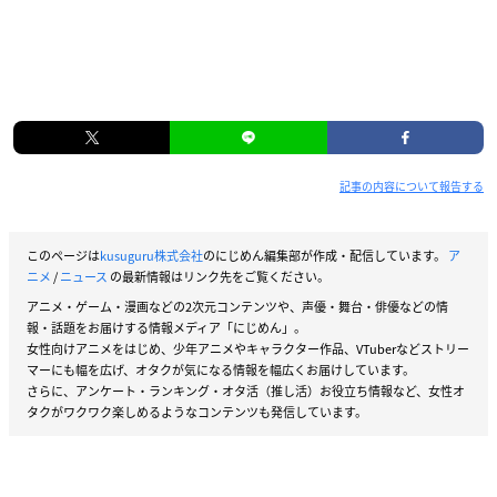
記事の内容について報告する
このページは
kusuguru株式会社
のにじめん編集部が作成・配信しています。
ア
ニメ
/
ニュース
の最新情報はリンク先をご覧ください。
アニメ・ゲーム・漫画などの2次元コンテンツや、声優・舞台・俳優などの情
報・話題をお届けする情報メディア「にじめん」。
女性向けアニメをはじめ、少年アニメやキャラクター作品、VTuberなどストリー
マーにも幅を広げ、オタクが気になる情報を幅広くお届けしています。
さらに、アンケート・ランキング・オタ活（推し活）お役立ち情報など、女性オ
タクがワクワク楽しめるようなコンテンツも発信しています。