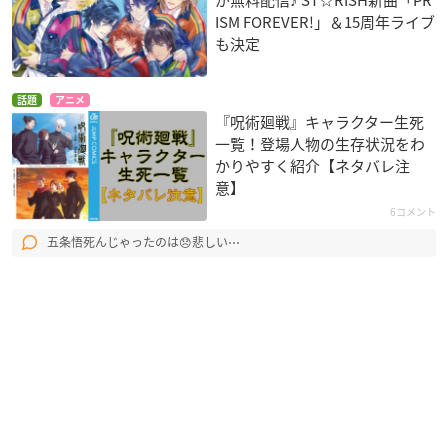
ISM FOREVER!」＆15周年ライブ
も決定
話題
アニメ
『呪術廻戦』キャラクター生死
一覧！登場人物の生存状況をわ
かりやすく紹介【ネタバレ注
意】
6コメント
五条悟死んじゃったのは😞悲しい⋯