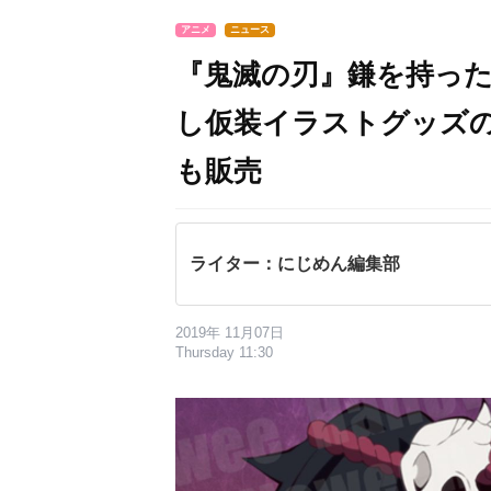
アニメ
ニュース
『鬼滅の刃』鎌を持っ
し仮装イラストグッズの予
も販売
ライター：にじめん編集部
2019年 11月07日
Thursday 11:30