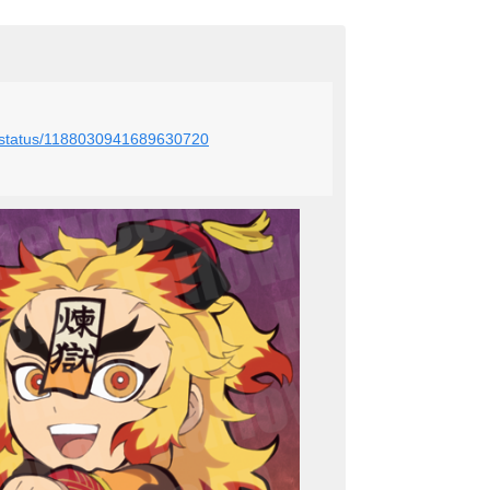
le/status/1188030941689630720