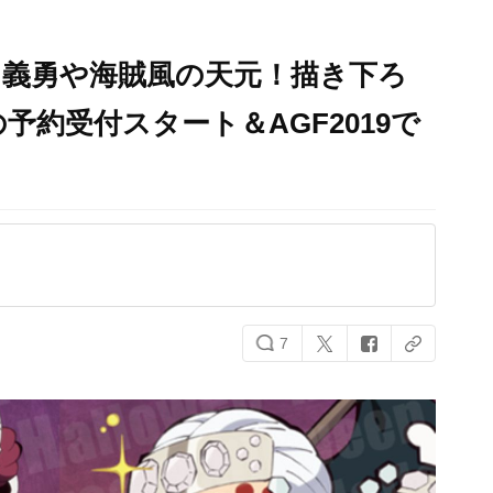
た義勇や海賊風の天元！描き下ろ
約受付スタート＆AGF2019で
7