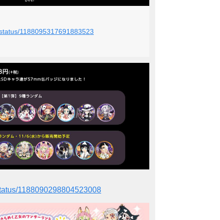
le/status/1188095317691883523
le/status/1188090298804523008