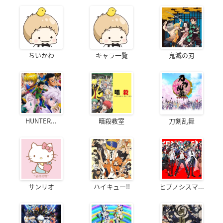
ちいかわ
キャラ一覧
鬼滅の刃
HUNTER...
暗殺教室
刀剣乱舞
サンリオ
ハイキュー!!
ヒプノシスマ...