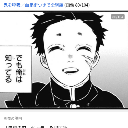
鬼を呼吸／血鬼術つきで全網羅
(画像 80/104)
80/104
画像の説明
「鬼滅の刃 キャラ」粂野匡近