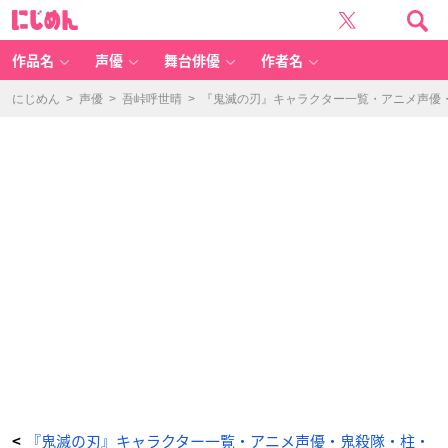
「鬼
に
滅
じ
の
め
刃
ん
キ
ャ
作品名
声優
舞台俳優
作者名
ラ」
粂
野
匡
にじめん
>
声優
>
吾峠呼世晴
>
『鬼滅の刃』キャラクター一覧・アニメ声優
近
-
ア
ニ
メ
情
報
サ
イ
ト
に
じ
め
ん
『鬼滅の刃』キャラクター一覧・アニメ声優・鬼殺隊・柱・
<