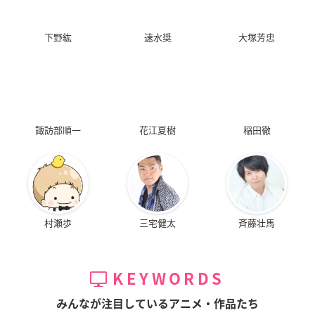
下野紘
速水奨
大塚芳忠
諏訪部順一
花江夏樹
稲田徹
村瀬歩
三宅健太
斉藤壮馬
KEYWORDS
みんなが注目しているアニメ・作品たち