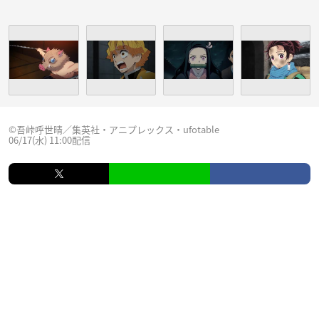
©吾峠呼世晴／集英社・アニプレックス・ufotable
06/17(水) 11:00配信