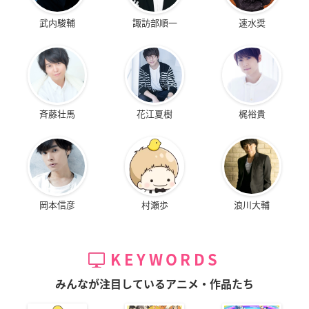
武内駿輔
諏訪部順一
速水奨
斉藤壮馬
花江夏樹
梶裕貴
岡本信彦
村瀬歩
浪川大輔
KEYWORDS
みんなが注目しているアニメ・作品たち