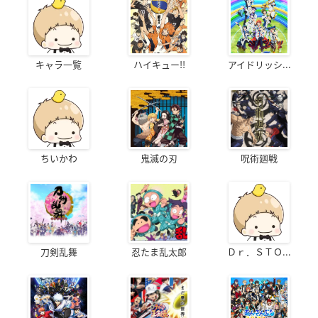
キャラ一覧
ハイキュー!!
アイドリッシ...
ちいかわ
鬼滅の刃
呪術廻戦
刀剣乱舞
忍たま乱太郎
Ｄｒ．ＳＴＯ...