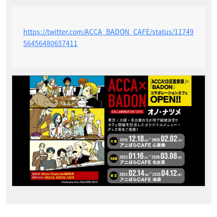
https://twitter.com/ACCA_BADON_CAFE/status/11749
56456480657411