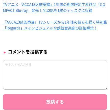
TVアニメ『ACCA13区監察課』1年間の期間限定生産商品「CO
MPACT Blu-ray」発売！全12話を1枚のディスクに収録
『ACCA13区監察課』TVシリーズから1年後の彼らを描く特別篇
「Regards」メインビジュアルや朗読音楽劇の詳細解禁！
コメントを投稿する