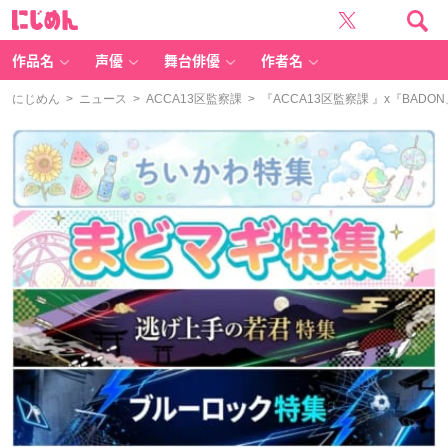
に
じ
め
ん
作品名
声優
舞台俳優
作者名
にじめん
>
ニュース
>
ACCA13区監察課
> 『ACCA13区監察課 』x『B