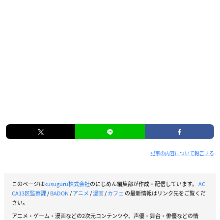
記事の内容について報告する
このページは
kusuguru株式会社
のにじめん編集部が作成・配信しています。
AC
CA13区監察課
/
BADON
/
アニメ
/
漫画
/
カフェ
の最新情報はリンク先をご覧くだ
さい。
アニメ・ゲーム・漫画などの2次元コンテンツや、声優・舞台・俳優などの情