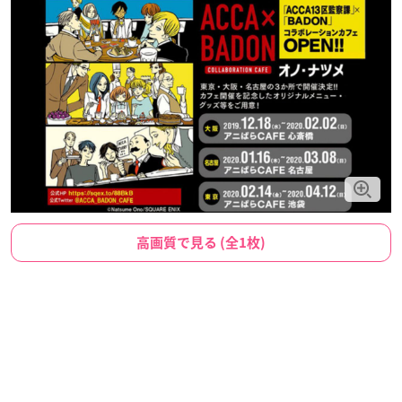
高画質で見る (全1枚)