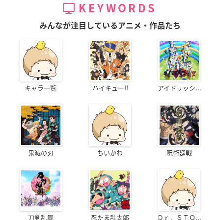
KEYWORDS
みんなが注目しているアニメ・作品たち
キャラ一覧
ハイキュー!!
アイドリッシ...
鬼滅の刃
ちいかわ
呪術廻戦
刀剣乱舞
忍たま乱太郎
Ｄｒ．ＳＴＯ...