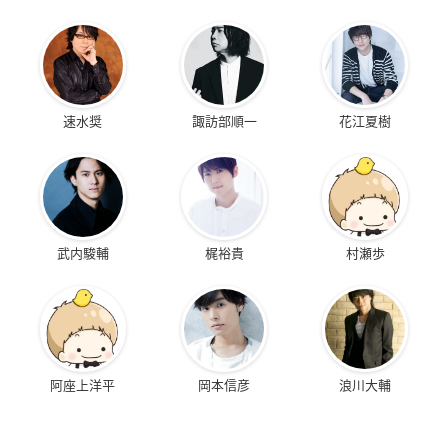
速水奨
諏訪部順一
花江夏樹
武内駿輔
梶裕貴
村瀬歩
阿座上洋平
岡本信彦
浪川大輔