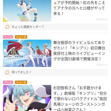
ュアが予約開始！虹の先をこえ
てアナタの元へヒロ様がやって
来る！
8コメント
ちょっと顔面センター？
アニメ
ニュース
舞台挨拶のライビュなんてあり
がたい！『キンプリ』初日舞台
挨拶付上映のライブビューイン
グが全国53劇場で開催決定！
3コメント
待ってました！
アニメ
ニュース
杉田智和さん「お手数かけま
す。」劇場版『キンプリ』“自分
で歌わない口パクアイドル”高田
馬場ジョージのゴーストシンガ
ーは小林竜之さん！