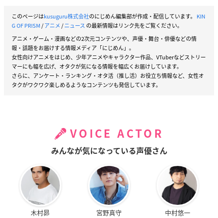
このページは
kusuguru株式会社
のにじめん編集部が作成・配信しています。
KIN
G OF PRISM
/
アニメ
/
ニュース
の最新情報はリンク先をご覧ください。
アニメ・ゲーム・漫画などの2次元コンテンツや、声優・舞台・俳優などの情
報・話題をお届けする情報メディア「にじめん」。
女性向けアニメをはじめ、少年アニメやキャラクター作品、VTuberなどストリー
マーにも幅を広げ、オタクが気になる情報を幅広くお届けしています。
さらに、アンケート・ランキング・オタ活（推し活）お役立ち情報など、女性オ
タクがワクワク楽しめるようなコンテンツも発信しています。
VOICE ACTOR
みんなが気になっている声優さん
木村昴
宮野真守
中村悠一