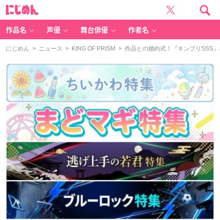
に
じ
め
ん
作品名
声優
舞台俳優
作者名
にじめん
>
ニュース
>
KING OF PRISM
> 作品との婚約式！『キンプリSSS