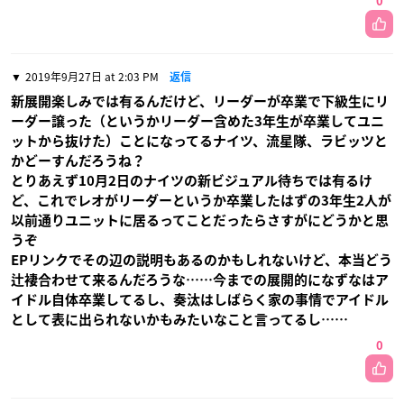
0
2019年9月27日 at 2:03 PM
返信
新展開楽しみでは有るんだけど、リーダーが卒業で下級生にリ
ーダー譲った（というかリーダー含めた3年生が卒業してユニ
ットから抜けた）ことになってるナイツ、流星隊、ラビッツと
かどーすんだろうね？
とりあえず10月2日のナイツの新ビジュアル待ちでは有るけ
ど、これでレオがリーダーというか卒業したはずの3年生2人が
以前通りユニットに居るってことだったらさすがにどうかと思
うぞ
EPリンクでその辺の説明もあるのかもしれないけど、本当どう
辻褄合わせて来るんだろうな……今までの展開的になずなはア
イドル自体卒業してるし、奏汰はしばらく家の事情でアイドル
として表に出られないかもみたいなこと言ってるし……
0