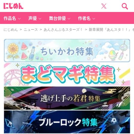
に
じ
め
ん
作品名
声優
舞台俳優
作者名
にじめん
>
ニュース
>
あんさんぶるスターズ！
> 新章展開『あんスタ！！』