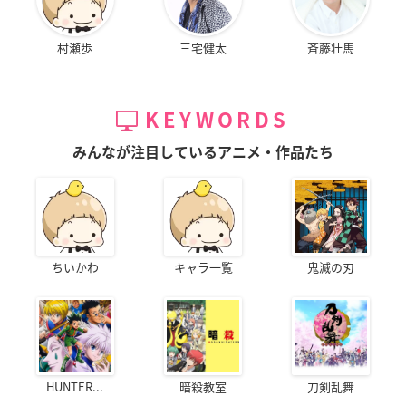
村瀬歩
三宅健太
斉藤壮馬
KEYWORDS
みんなが注目しているアニメ・作品たち
ちいかわ
キャラ一覧
鬼滅の刃
HUNTER...
暗殺教室
刀剣乱舞