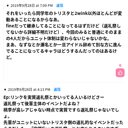
2019年9月28日 at 7:09 PM
返信
それをいったら同学年のトリスタと2wink以外ほとんどが変
動あることになるからなあ。
fineだって継承してることになってるはずだけど（返礼祭し
てないから詳細不明だけど）、今回のみると普通にそのまま
の4人だからユニット体制は変わらないじゃないかな。
まあ、なずなとか瀬名とか一旦アイドル辞めて別な方に進ん
でることになってるキャラはどうするんだってのはあるけ
ど。
0
2019年9月28日 at 4:13 PM
返信
Ep:リンクを実質返礼祭とかいってる人いるけどさー
返礼祭って後輩主体のイベントだよね？
桃李が高レアじゃない時点で実質ですら返礼祭じゃないでし
ょ。
先輩がユニットにいないトリスタ側の返礼的なイベントだった