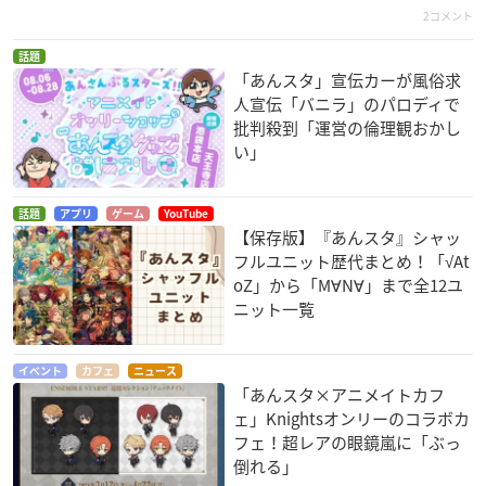
2コメント
話題
「あんスタ」宣伝カーが風俗求
人宣伝「バニラ」のパロディで
批判殺到「運営の倫理観おかし
い」
話題
アプリ
ゲーム
YouTube
【保存版】『あんスタ』シャッ
フルユニット歴代まとめ！「√At
oZ」から「M∀N∀」まで全12ユ
ニット一覧
イベント
カフェ
ニュース
「あんスタ×アニメイトカフ
ェ」Knightsオンリーのコラボカ
フェ！超レアの眼鏡嵐に「ぶっ
倒れる」