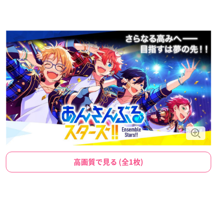
高画質で見る (全1枚)