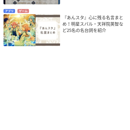
アプリ
ゲーム
『あんスタ』心に残る名言まと
め！明星スバル・天祥院英智な
ど25名の名台詞を紹介