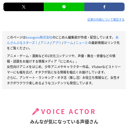
記事の内容について報告する
このページは
kusuguru株式会社
のにじめん編集部が作成・配信しています。
あ
んさんぶるスターズ！
/
アニメ
/
アプリ
/
ゲーム
/
ニュース
の最新情報はリンク先
をご覧ください。
アニメ・ゲーム・漫画などの2次元コンテンツや、声優・舞台・俳優などの情
報・話題をお届けする情報メディア「にじめん」。
女性向けアニメをはじめ、少年アニメやキャラクター作品、VTuberなどストリー
マーにも幅を広げ、オタクが気になる情報を幅広くお届けしています。
さらに、アンケート・ランキング・オタ活（推し活）お役立ち情報など、女性オ
タクがワクワク楽しめるようなコンテンツも発信しています。
VOICE ACTOR
みんなが気になっている声優さん