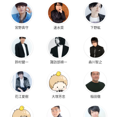
宮野真守
速水奨
下野紘
鈴村健一
諏訪部順一
森川智之
花江夏樹
大塚芳忠
稲田徹