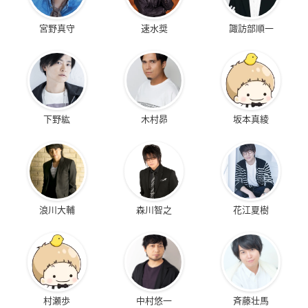
宮野真守
速水奨
諏訪部順一
下野紘
木村昴
坂本真綾
浪川大輔
森川智之
花江夏樹
村瀬歩
中村悠一
斉藤壮馬