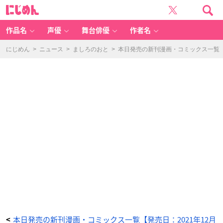
女
に
装
じ
し
め
て
ん
オ
フ
作品名
声優
舞台俳優
作者名
会
に
参
加
にじめん
>
ニュース
>
ましろのおと
>
本日発売の新刊漫画・コミックス一覧【発
し
て
み
た。
(3)
-
ア
ニ
メ
情
報
サ
イ
ト
に
じ
め
ん
本日発売の新刊漫画・コミックス一覧【発売日：2021年12月
<