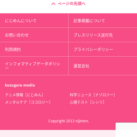
ページの先頭へ
にじめんについて
記事掲載について
お問い合わせ
プレスリリース送付先
利用規約
プライバシーポリシー
インフォマティブデータポリシ
運営会社
ー
kusuguru
media
アニメ情報［にじめん］
科学ニュース［ナゾロジー］
メンタルケア［ココロジー］
心理テスト［シンリ］
Copyright 2013 nijimen.