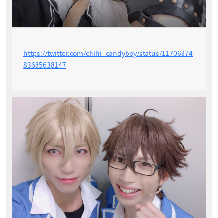
https://twitter.com/chihi_candyboy/status/11706874
83685638147