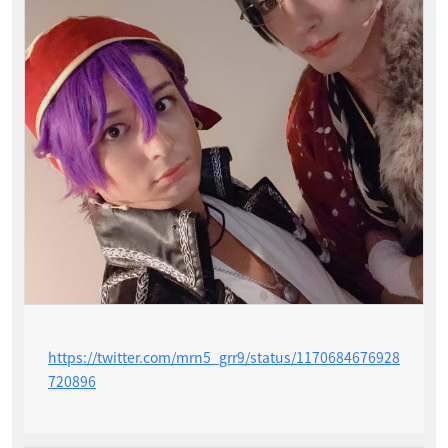
https://twitter.com/mrn5_grr9/status/1170684676928
720896