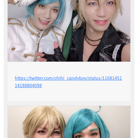
https://twitter.com/chihi_candyboy/status/11681451
14188804098