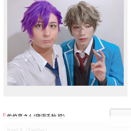
佐伯亮さん(守沢千秋 役)