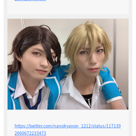
https://twitter.com/nanokyanon_1212/status/117139
2060672233473