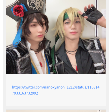
https://twitter.com/nanokyanon_1212/status/116814
7933163732992