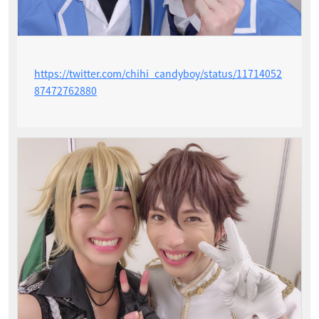
https://twitter.com/chihi_candyboy/status/11714052
87472762880