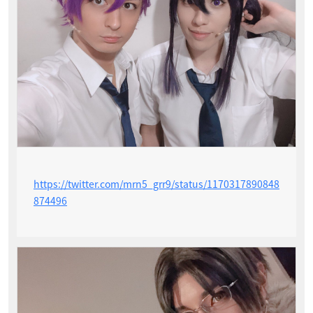
https://twitter.com/mrn5_grr9/status/1170317890848
874496