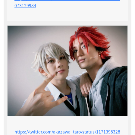
073129984
https://twitter.com/akazawa_taro/status/1171398328