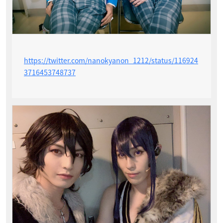
https://twitter.com/nanokyanon_1212/status/116924
3716453748737