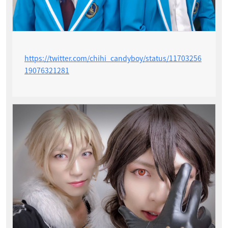
https://twitter.com/chihi_candyboy/status/11703256
19076321281