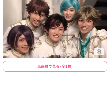
高画質で見る (全1枚)