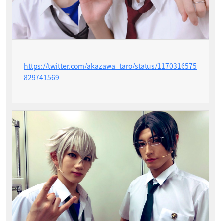
https://twitter.com/akazawa_taro/status/1170316575
829741569