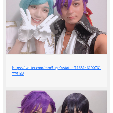
https://twitter.com/mrn5_grr9/status/1168146190761
775108