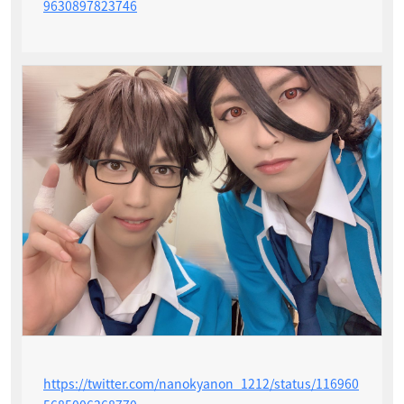
9630897823746
https://twitter.com/nanokyanon_1212/status/116960