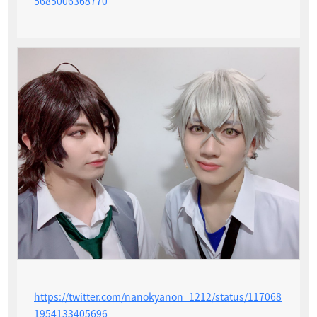
5685006368770
https://twitter.com/nanokyanon_1212/status/117068
1954133405696