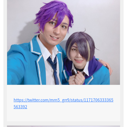
https://twitter.com/mrn5_grr9/status/1171706333365
563392