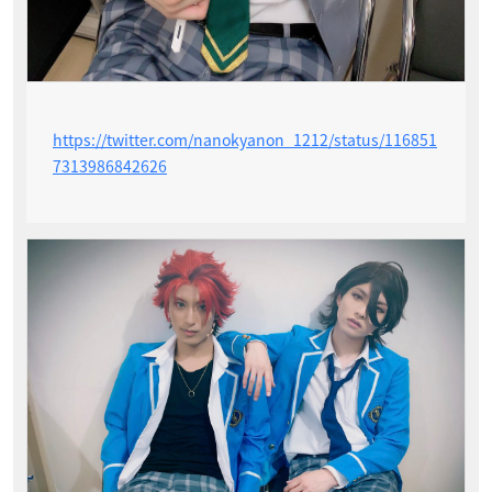
https://twitter.com/nanokyanon_1212/status/116851
7313986842626