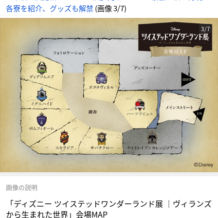
イ
各寮を紹介、グッズも解禁
(画像 3/7)
ト
に
じ
め
ん
3/7
画像の説明
「ディズニー ツイステッドワンダーランド展 ｜ヴィランズ
から生まれた世界」会場MAP