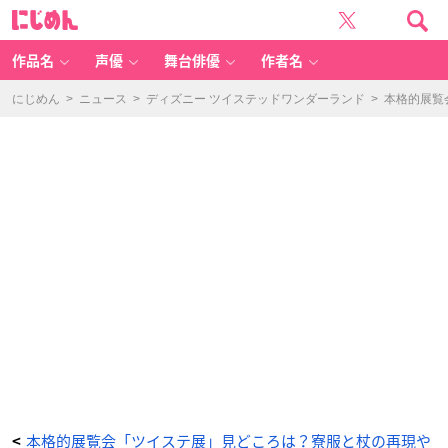
「デ
に
ィ
じ
ズ
め
ニ
ん
ー
ツ
作品名
声優
舞台俳優
作者名
イ
ス
テ
ッ
にじめん
>
ニュース
>
ディズニー ツイステッドワンダーランド
>
本格的展覧
ド
ワ
ン
ダ
ー
ラ
ン
ド
展
｜
ヴ
ィ
ラ
ン
ズ
か
ら
生
ま
れ
た
世
界」
会
場
M
A
P
-
ア
ニ
メ
情
報
本格的展覧会「ツイステ展」見どころは？寮服と杖の再現や
<
サ