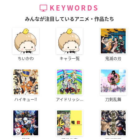
KEYWORDS
みんなが注目しているアニメ・作品たち
ちいかわ
キャラ一覧
鬼滅の刃
ハイキュー!!
アイドリッシ...
刀剣乱舞