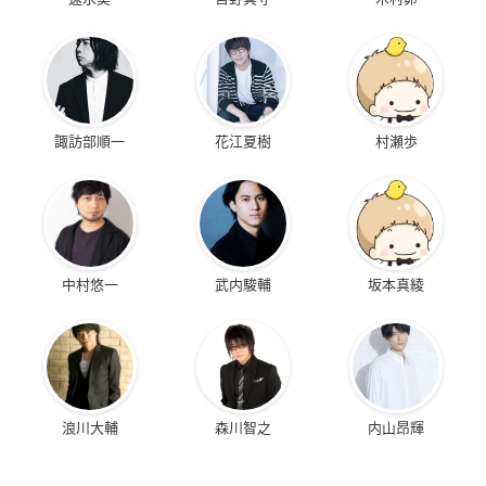
諏訪部順一
花江夏樹
村瀬歩
中村悠一
武内駿輔
坂本真綾
浪川大輔
森川智之
内山昂輝