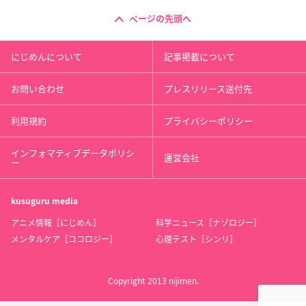
ページの先頭へ
にじめんについて
記事掲載について
お問い合わせ
プレスリリース送付先
利用規約
プライバシーポリシー
インフォマティブデータポリシ
運営会社
ー
kusuguru
media
アニメ情報［にじめん］
科学ニュース［ナゾロジー］
メンタルケア［ココロジー］
心理テスト［シンリ］
Copyright 2013 nijimen.