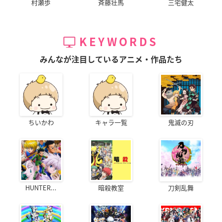
村瀬歩
斉藤壮馬
三宅健太
KEYWORDS
みんなが注目しているアニメ・作品たち
ちいかわ
キャラ一覧
鬼滅の刃
HUNTER...
暗殺教室
刀剣乱舞