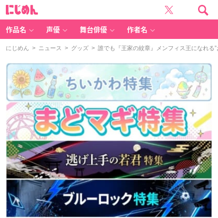
に
じ
め
ん
作品名
声優
舞台俳優
作者名
にじめん
>
ニュース
>
グッズ
> 誰でも『王家の紋章』メンフィス王になれる”