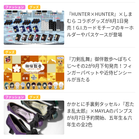
ファッション
グッズ
『HUNTER×HUNTER』×しま
むら コラボグッズが8月1日発
売！G.I.カードモチーフのキーホ
ルダーやパスケースが登場
グッズ
『刀剣乱舞』御伴散歩～ぽちく
じ～その2が9月下旬発売！フィ
ンガーパペットや近侍ピンシー
ルが当たる
ファッション
グッズ
かかとに手裏剣タッセル♪『忍た
ま乱太郎』×MAYLAのパンプス
が8月7日予約開始、五年生＆六
年生の全2色