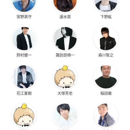
宮野真守
速水奨
下野紘
鈴村健一
諏訪部順一
森川智之
花江夏樹
大塚芳忠
稲田徹