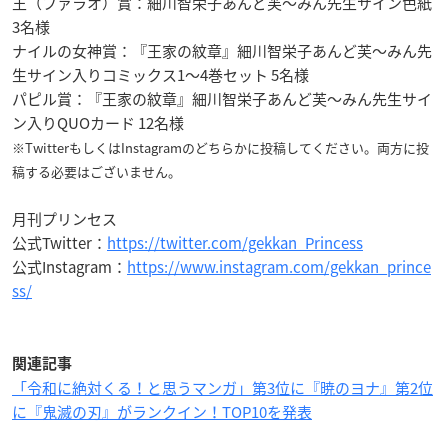
王（ファラオ）賞：細川智栄子あんど芙～みん先生サイン色紙
3名様
ナイルの女神賞：『王家の紋章』細川智栄子あんど芙～みん先
生サイン入りコミックス1～4巻セット 5名様
パピル賞：『王家の紋章』細川智栄子あんど芙～みん先生サイ
ン入りQUOカード 12名様
※TwitterもしくはInstagramのどちらかに投稿してください。両方に投
稿する必要はございません。
月刊プリンセス
公式Twitter：
https://twitter.com/gekkan_Princess
公式Instagram：
https://www.instagram.com/gekkan_prince
ss/
関連記事
「令和に絶対くる！と思うマンガ」第3位に『暁のヨナ』第2位
に『鬼滅の刃』がランクイン！TOP10を発表