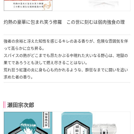
灼熱の豪華に包まれ笑う修羅 この世に刻むは弱肉強食の理
強者の余裕と冴えた知性を感じるキレのある香りが、危険な雰囲気を伴
って高らかに立ち昇る。
スパイスの熱がどこまでも昂たかぶる中現れた大いなる野心は、地獄の
果てであろうとも決して燃え尽きることはない。
荒れ狂う紅蓮の炎に身も心も灼かれるような、酔狂なまでに闘いを追い
求めた者の香り。
瀬田宗次郎