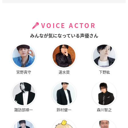
VOICE ACTOR
みんなが気になっている声優さん
宮野真守
速水奨
下野紘
諏訪部順一
鈴村健一
森川智之