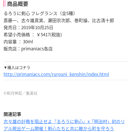
商品概要
るろうに剣心 フレグランス（全5種）
斎藤一、志々雄真実、瀬田宗次郎、巻町操、比古清十郎
発売日：2019年10月25日
希望小売価格 ： ￥5417(税抜)
内容量 ： 30ml
販売店：primaniacs各店
▼購入はコチラ
http://primaniacs.com/rurouni_kenshin/index.html
©和月伸宏／集英社
関連記事
志々雄の計略を阻止せよ『るろうに剣心』x「明治村」初のリ
アル脱出ゲーム開催！剣心たちと共に敵から町を守ろう