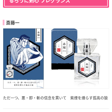
るろうに剣心 フレグランス
斎藤一
ただ一つ、悪・即・斬の信念を貫いて 紫煙を燻らす孤高の狼