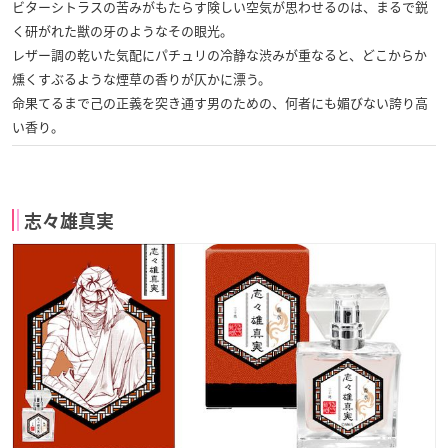
ビターシトラスの苦みがもたらす険しい空気が思わせるのは、まるで鋭
く研がれた獣の牙のようなその眼光。
レザー調の乾いた気配にパチュリの冷静な渋みが重なると、どこからか
燻くすぶるような煙草の香りが仄かに漂う。
命果てるまで己の正義を突き通す男のための、何者にも媚びない誇り高
い香り。
志々雄真実