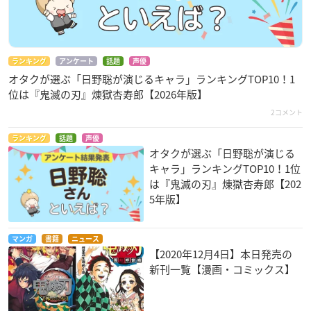
ランキング
アンケート
話題
声優
オタクが選ぶ「日野聡が演じるキャラ」ランキングTOP10！1
位は『鬼滅の刃』煉󠄁獄杏寿郎【2026年版】
2コメント
ランキング
話題
声優
オタクが選ぶ「日野聡が演じる
キャラ」ランキングTOP10！1位
は『鬼滅の刃』煉󠄁獄杏寿郎【202
5年版】
マンガ
書籍
ニュース
【2020年12月4日】本日発売の
新刊一覧【漫画・コミックス】