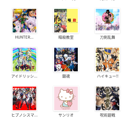
HUNTER...
暗殺教室
刀剣乱舞
アイドリッシ...
銀魂
ハイキュー!!
ヒプノシスマ...
サンリオ
呪術廻戦