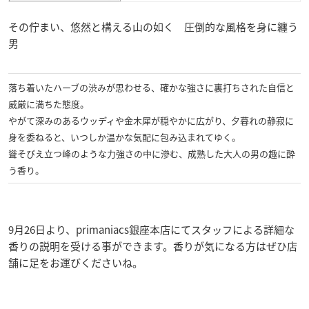
その佇まい、悠然と構える山の如く 圧倒的な風格を身に纏う
男
落ち着いたハーブの渋みが思わせる、確かな強さに裏打ちされた自信と
威厳に満ちた態度。
やがて深みのあるウッディや金木犀が穏やかに広がり、夕暮れの静寂に
身を委ねると、いつしか温かな気配に包み込まれてゆく。
聳そびえ立つ峰のような力強さの中に滲む、成熟した大人の男の趣に酔
う香り。
9月26日より、primaniacs銀座本店にてスタッフによる詳細な
香りの説明を受ける事ができます。香りが気になる方はぜひ店
舗に足をお運びくださいね。