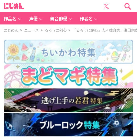
に
じ
め
ん
作品名
声優
舞台俳優
作者名
にじめん
>
ニュース
>
るろうに剣心
> 『るろうに剣心』志々雄真実、瀬田宗