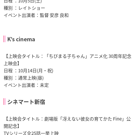
日程 ：10月5日(土)
種別 ：レイトショー
イベント出演者：監督 安彦 良和
K’s cinema
【上映会タイトル：「ちびまる子ちゃん」アニメ化 30周年記念
上映会】
日程 ：10月14日(月・祝)
種別 ：通常上映(昼)
イベント出演者：未定
シネマート新宿
【上映会タイトル：劇場版「冴えない彼女の育てかた Fine」公
開記念】
TVシリーズ全25話一挙上映