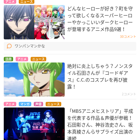
アニメ
ニュース
どんなヒーローが好き？町を守
って欲しくなるスーパーヒーロ
ーやかっこいいダークヒーロー
が登場するアニメ作品9選！
30コメント
ワンパンマンかな
話題
アニメ
ニュース
絶対に炎上しちゃう？ノンスタ
イル石田さんが『コードギア
ス』C.C.のコスプレを再び披
露！
2コメント
アニメ
マンガ
声優
ニュース
「MBSアニメヒストリア」平成
を代表する作品＆声優が参戦！
石田彰さん、神谷浩史さん、坂
本真綾さんらサプライズ出演の
連続