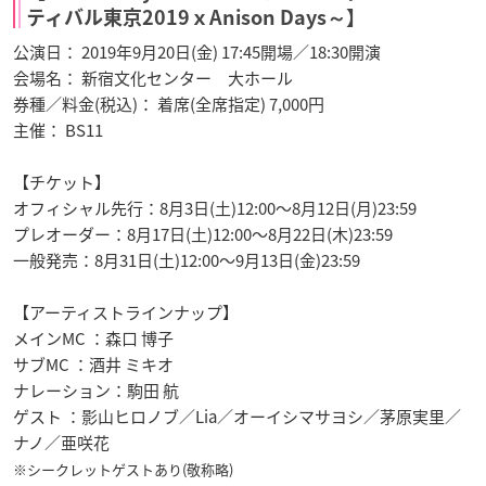
ティバル東京2019ｘAnison Days～】
公演日： 2019年9月20日(金) 17:45開場／18:30開演
会場名： 新宿文化センター 大ホール
券種／料金(税込)： 着席(全席指定) 7,000円
主催： BS11
【チケット】
オフィシャル先行：8月3日(土)12:00～8月12日(月)23:59
プレオーダー：8月17日(土)12:00～8月22日(木)23:59
一般発売：8月31日(土)12:00～9月13日(金)23:59
【アーティストラインナップ】
メインMC ：森口 博子
サブMC ：酒井 ミキオ
ナレーション：駒田 航
ゲスト ：影山ヒロノブ／Lia／オーイシマサヨシ／茅原実里／
ナノ／亜咲花
※シークレットゲストあり(敬称略)