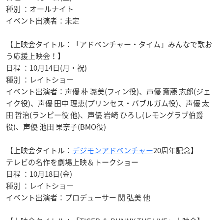
種別 ：オールナイト
イベント出演者：未定
【上映会タイトル：「アドベンチャー・タイム」みんなで歌お
う応援上映会！】
日程 ：10月14日(月・祝)
種別 ：レイトショー
イベント出演者：声優 朴 璐美(フィン役)、声優 斎藤 志郎(ジェ
イク役)、
声優 田中 理恵(プリンセス・バブルガム役)、
声優 太
田 哲治(ランピー役 他)、
声優 岩崎 ひろし(レモングラブ伯爵
役)、
声優 池田 果奈子(BMO役)
【上映会タイトル：
デジモンアドベンチャー
20周年記念】
テレビの名作を劇場上映＆トークショー
日程 ：10月18日(金)
種別 ：レイトショー
イベント出演者：プロデューサー 関 弘美 他