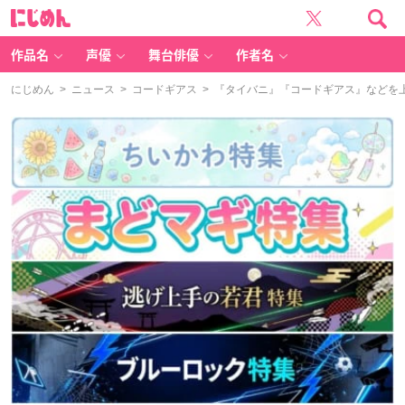
に
じ
め
ん
作品名
声優
舞台俳優
作者名
にじめん
>
ニュース
>
コードギアス
> 『タイバニ』『コードギアス』などを上