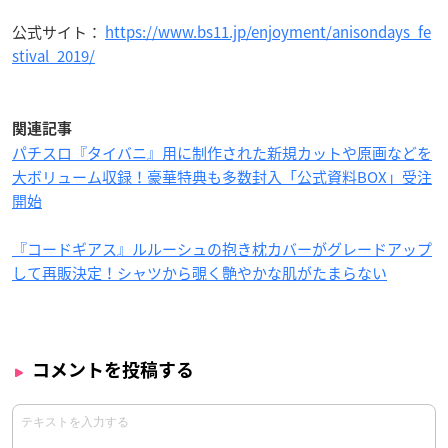
公式サイト：
https://www.bs11.jp/enjoyment/anisondays_fe
stival_2019/
関連記事
パチスロ『タイバニ』用に制作された新規カットや原画などを
大ボリューム収録！豪華特典も多数封入「公式資料BOX」受注
開始
『コードギアス』ルルーシュの抱き枕カバーがグレードアップ
して再販決定！シャツから覗く艶やかな肌がたまらない
コメントを投稿する