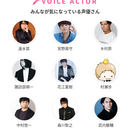
VOICE ACTOR
みんなが気になっている声優さん
速水奨
宮野真守
木村昴
諏訪部順一
花江夏樹
村瀬歩
中村悠一
森川智之
武内駿輔