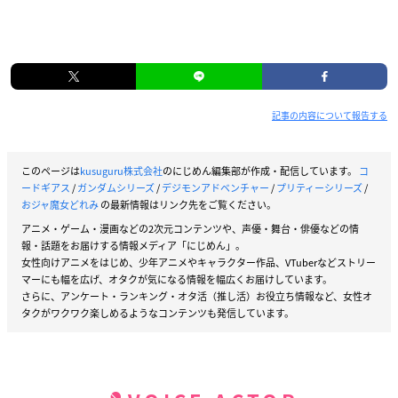
記事の内容について報告する
このページは
kusuguru株式会社
のにじめん編集部が作成・配信しています。
コ
ードギアス
/
ガンダムシリーズ
/
デジモンアドベンチャー
/
プリティーシリーズ
/
おジャ魔女どれみ
の最新情報はリンク先をご覧ください。
アニメ・ゲーム・漫画などの2次元コンテンツや、声優・舞台・俳優などの情
報・話題をお届けする情報メディア「にじめん」。
女性向けアニメをはじめ、少年アニメやキャラクター作品、VTuberなどストリー
マーにも幅を広げ、オタクが気になる情報を幅広くお届けしています。
さらに、アンケート・ランキング・オタ活（推し活）お役立ち情報など、女性オ
タクがワクワク楽しめるようなコンテンツも発信しています。