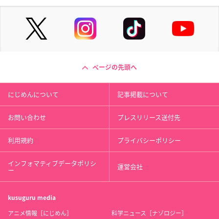
ページの先頭へ
にじめんについて
記事掲載について
お問い合わせ
プレスリリース送付先
利用規約
プライバシーポリシー
インフォマティブデータポリシ
運営会社
ー
kusuguru
media
アニメ情報［にじめん］
科学ニュース［ナゾロジー］